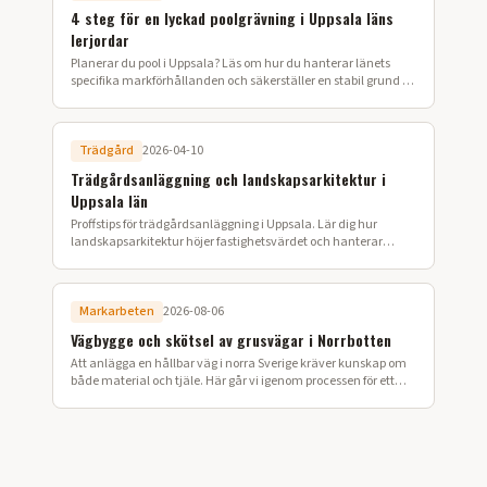
4 steg för en lyckad poolgrävning i Uppsala läns
lerjordar
Planerar du pool i Uppsala? Läs om hur du hanterar länets
specifika markförhållanden och säkerställer en stabil grund för
din poolinstallation.
Trädgård
2026-04-10
Trädgårdsanläggning och landskapsarkitektur i
Uppsala län
Proffstips för trädgårdsanläggning i Uppsala. Lär dig hur
landskapsarkitektur höjer fastighetsvärdet och hanterar
Upplands lerjordar effektivt.
Markarbeten
2026-08-06
Vägbygge och skötsel av grusvägar i Norrbotten
Att anlägga en hållbar väg i norra Sverige kräver kunskap om
både material och tjäle. Här går vi igenom processen för ett
lyckat vägbygge på din fastighet.