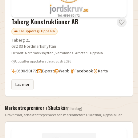
Taberg Konstruktioner AB
🚜 Tar uppdrag i Uppsala
Taberg 21
682 93
Nordmarkshyttan
Hemort:
Nordmarkshyttan
, Värmlands
· Arbetar i:
Uppsala
Uppgifter uppdaterade
augusti 2026
0590-50172
E-post
Webb
Facebook
Karta
Läs mer
Markentreprenörer i
Skutskär
(
1
företag
)
Grävfirmor, schaktentreprenörer och markarbetare i
Skutskär
,
Uppsala Län
.