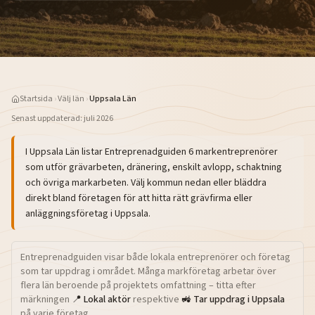
Startsida
›
Välj län
›
Uppsala Län
Senast uppdaterad:
juli 2026
I
Uppsala Län
listar Entreprenadguiden
6
markentreprenörer
som utför grävarbeten, dränering, enskilt avlopp, schaktning
och övriga markarbeten. Välj kommun nedan eller bläddra
direkt bland företagen för att hitta rätt grävfirma eller
anläggningsföretag i
Uppsala
.
Entreprenadguiden visar både lokala entreprenörer och företag
som tar uppdrag i området. Många markföretag arbetar över
flera län beroende på projektets omfattning – titta efter
märkningen
📍 Lokal aktör
respektive
🚜 Tar uppdrag i
Uppsala
på varje företag.