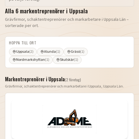
Alla
6
markentreprenörer i
Uppsala
Grävfirmor, schaktentreprenörer och markarbetare i
Uppsala Län
–
sorterade per ort.
HOPPA TILL ORT
Uppsala
(
2
)
Alunda
(
1
)
Gräsö
(
1
)
Nordmarkshyttan
(
1
)
Skutskär
(
1
)
Markentreprenörer i
Uppsala
(
2
företag
)
Grävfirmor, schaktentreprenörer och markarbetare i
Uppsala
,
Uppsala Län
.