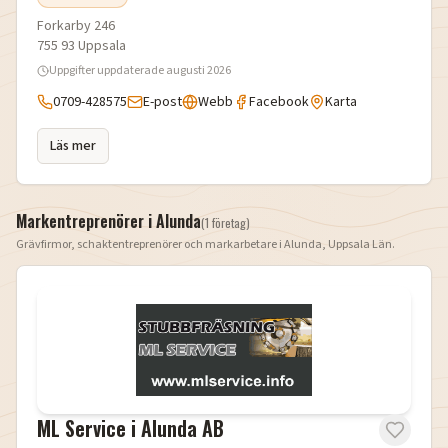
Forkarby 246
755 93
Uppsala
Uppgifter uppdaterade
augusti 2026
0709-428575
E-post
Webb
Facebook
Karta
Läs mer
Markentreprenörer i
Alunda
(
1
företag
)
Grävfirmor, schaktentreprenörer och markarbetare i
Alunda
,
Uppsala Län
.
ML Service i Alunda AB