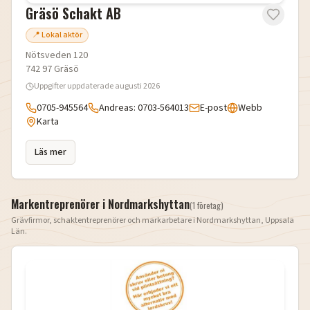
Gräsö Schakt AB
📍 Lokal aktör
Nötsveden 120
742 97
Gräsö
Uppgifter uppdaterade
augusti 2026
0705-945564
Andreas: 0703-564013
E-post
Webb
Karta
Läs mer
Markentreprenörer i
Nordmarkshyttan
(
1
företag
)
Grävfirmor, schaktentreprenörer och markarbetare i
Nordmarkshyttan
,
Uppsala
Län
.