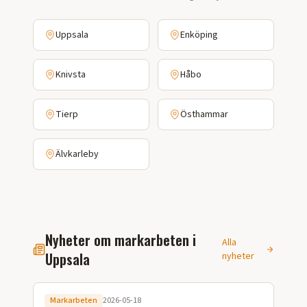
Uppsala
Enköping
Knivsta
Håbo
Tierp
Östhammar
Älvkarleby
Nyheter om markarbeten i
Alla
Uppsala
nyheter
Markarbeten
2026-05-18