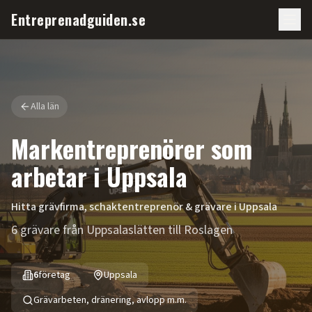
Entreprenadguiden.se
Alla län
Markentreprenörer som
arbetar i
Uppsala
Hitta grävfirma, schaktentreprenör & grävare i
Uppsala
6 grävare från Uppsalaslätten till Roslagen
6
företag
Uppsala
Grävarbeten, dränering, avlopp m.m.