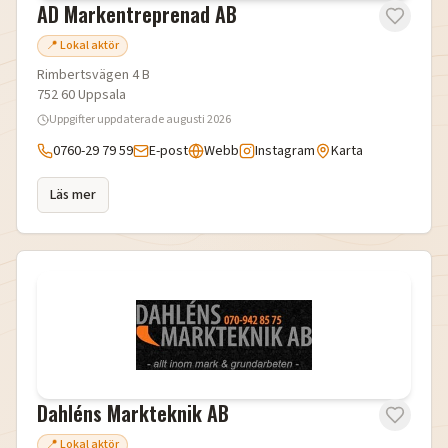
AD Markentreprenad AB
📍 Lokal aktör
Rimbertsvägen 4 B
752 60
Uppsala
Uppgifter uppdaterade
augusti 2026
0760-29 79 59
E-post
Webb
Instagram
Karta
Läs mer
Dahléns Markteknik AB
📍 Lokal aktör