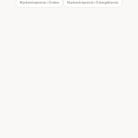
Markentreprenör i
Örebro
Markentreprenör i
Östergötlands