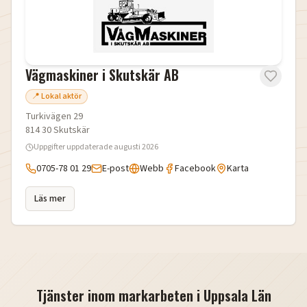
Vägmaskiner i Skutskär AB
📍 Lokal aktör
Turkivägen 29
814 30
Skutskär
Uppgifter uppdaterade
augusti 2026
0705-78 01 29
E-post
Webb
Facebook
Karta
Läs mer
Tjänster inom markarbeten i
Uppsala Län