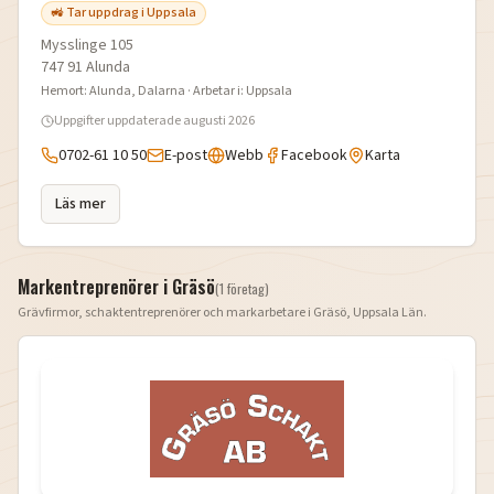
🚜 Tar uppdrag i Uppsala
Mysslinge 105
747 91
Alunda
Hemort:
Alunda
, Dalarna
· Arbetar i:
Uppsala
Uppgifter uppdaterade
augusti 2026
0702-61 10 50
E-post
Webb
Facebook
Karta
Läs mer
Markentreprenörer i
Gräsö
(
1
företag
)
Grävfirmor, schaktentreprenörer och markarbetare i
Gräsö
,
Uppsala Län
.