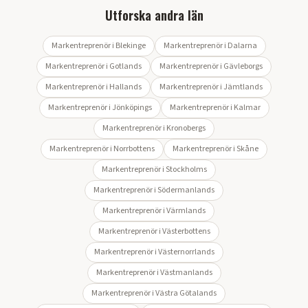
Utforska andra län
Markentreprenör i
Blekinge
Markentreprenör i
Dalarna
Markentreprenör i
Gotlands
Markentreprenör i
Gävleborgs
Markentreprenör i
Hallands
Markentreprenör i
Jämtlands
Markentreprenör i
Jönköpings
Markentreprenör i
Kalmar
Markentreprenör i
Kronobergs
Markentreprenör i
Norrbottens
Markentreprenör i
Skåne
Markentreprenör i
Stockholms
Markentreprenör i
Södermanlands
Markentreprenör i
Värmlands
Markentreprenör i
Västerbottens
Markentreprenör i
Västernorrlands
Markentreprenör i
Västmanlands
Markentreprenör i
Västra Götalands