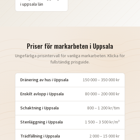
i
uppsala
län
Priser för markarbeten i
Uppsala
Ungefärliga prisintervall för vanliga markarbeten. Klicka för
fullständig prisguide.
Dränering av hus
i
Uppsala
150 000 – 350 000 kr
Enskilt avlopp
i
Uppsala
80 000 – 200 000 kr
Schaktning
i
Uppsala
800 – 1 200 kr/tim
Stenläggning
i
Uppsala
1 500 – 3 500 kr/m²
Trädfällning
i
Uppsala
2 000 – 15 000 kr