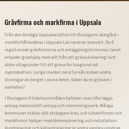
Grävfirma och markfirma i Uppsala
Från den bördiga Uppsalaslätten till Roslagens skärgård –
markförhållandena i Uppsala Län varierar avsevärt. De 6
registrerade grävfirmorna och anläggningsfirmorna i länet
erbjuder grävhjälp med allt från att gräva dränering runt
äldre villagrunder till att gräva för husgrund vid
nyproduktion. Leriga marker nära Fyrisån kräver andra
lösningar än berget i norra delen. Söker du en grävare i
närheten?
I Roslagens fritidshusområden behöver man ofta lägga
avlopp med enskilt avlopp och minireningsverk. Många
kommuner ställer allt strängare krav, och schaktfirmor och
markfirmor hjälper med dimensionering och installation.
Husdränering och källardränering är andra vanliga uppdrag.