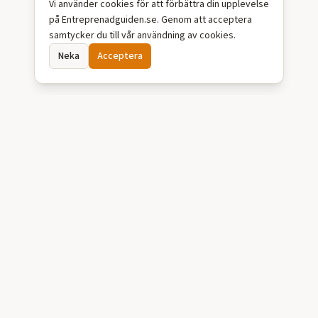
Vi använder cookies för att förbättra din upplevelse
på Entreprenadguiden.se. Genom att acceptera
samtycker du till vår användning av cookies.
Neka
Acceptera
Entreprenadguiden.se
Vägen till rätt Markentreprenör! Hitta grävare, schaktföretag och
markentreprenörer för grävarbeten, dränering, enskilt avlopp och
markarbeten i hela Sverige.
TJÄNSTER
Grävarbeten
Dränering