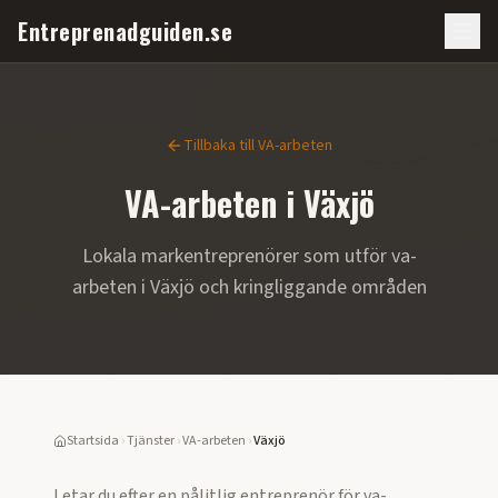
Entreprenadguiden.se
Tillbaka till
VA-arbeten
VA-arbeten
i
Växjö
Lokala markentreprenörer som utför
va-
arbeten
i
Växjö
och kringliggande områden
Startsida
›
Tjänster
›
VA-arbeten
›
Växjö
Letar du efter en pålitlig entreprenör för
va-