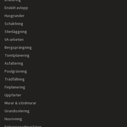
Dränering
Enskilt avlopp
Husgrunder
Schaktning
Stenläggning
VA-arbeten
Bergsprängning
Tomtplanering
Asfaltering
Poolgrävning
Trädfällning
Finplanering
Uppfarter
Murar & stödmurar
Grundisolering
Husrivning