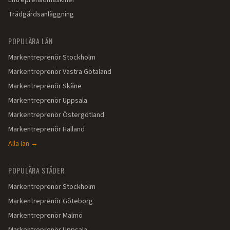
Entreprenadmaskiner
Trädgårdsanläggning
POPULÄRA LÄN
Markentreprenör
Stockholm
Markentreprenör
Västra Götaland
Markentreprenör
Skåne
Markentreprenör
Uppsala
Markentreprenör
Östergötland
Markentreprenör
Halland
Alla län →
POPULÄRA STÄDER
Markentreprenör
Stockholm
Markentreprenör
Göteborg
Markentreprenör
Malmö