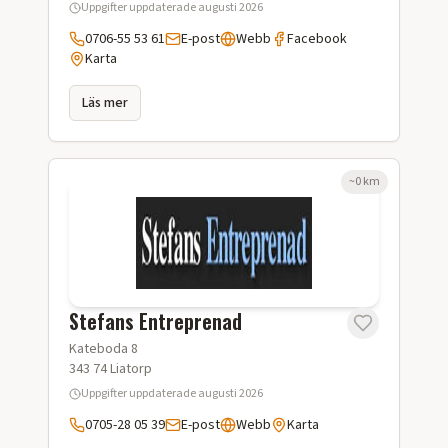
Uppgifter uppdaterade
augusti 2026
0706-55 53 61
E-post
Webb
Facebook
Karta
Läs mer
~
0
km
Stefans Entreprenad
Kateboda 8
343 74
Liatorp
Uppgifter uppdaterade
augusti 2026
0705-28 05 39
E-post
Webb
Karta