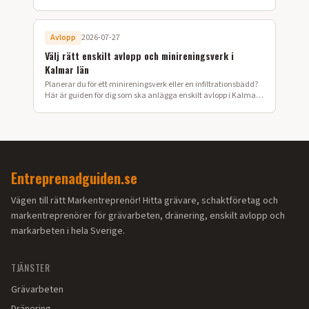
ansökan till färdig installation i Värmland.
Avlopp
2026-07-27
Välj rätt enskilt avlopp och minireningsverk i
Kalmar län
Planerar du för ett minireningsverk eller en infiltrationsbädd?
Här är guiden för dig som ska anlägga enskilt avlopp i Kalmar
län.
Entreprenadguiden.se
Vägen till rätt Markentreprenör! Hitta grävare, schaktföretag och
markentreprenörer för grävarbeten, dränering, enskilt avlopp och
markarbeten i hela Sverige.
TJÄNSTER
Grävarbeten