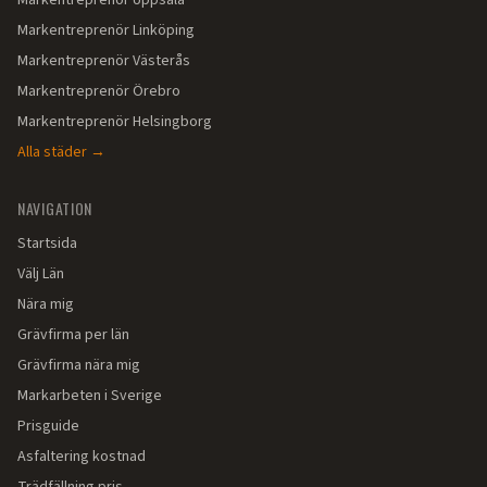
Markentreprenör
Uppsala
Markentreprenör
Linköping
Markentreprenör
Västerås
Markentreprenör
Örebro
Markentreprenör
Helsingborg
Alla städer →
NAVIGATION
Startsida
Välj Län
Nära mig
Grävfirma per län
Grävfirma nära mig
Markarbeten i Sverige
Prisguide
Asfaltering kostnad