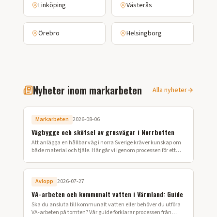
Linköping
Västerås
Örebro
Helsingborg
Nyheter inom markarbeten
Alla nyheter
Markarbeten
2026-08-06
Vägbygge och skötsel av grusvägar i Norrbotten
Att anlägga en hållbar väg i norra Sverige kräver kunskap om
både material och tjäle. Här går vi igenom processen för ett
lyckat vägbygge på din fastighet.
Avlopp
2026-07-27
VA-arbeten och kommunalt vatten i Värmland: Guide
Ska du ansluta till kommunalt vatten eller behöver du utföra
VA-arbeten på tomten? Vår guide förklarar processen från