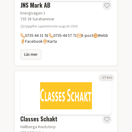
JNS Mark AB
Energivägen 1
735 38
Surahammar
Uppgifter uppdaterade
augusti 2026
0735-44 31 91
0735-44 57 71
E-post
Webb
Facebook
Karta
Läs mer
~
27
km
Classes Schakt
Hällberga Knutstorp