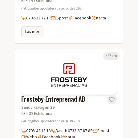
635 19
Eskilstuna
Uppgifter uppdaterade
augusti 2026
0702-21 72 17
E-post
Facebook
Karta
Läs mer
~
27
km
Frosteby Entreprenad AB
Sandviksvägen 39
635 05
Eskilstuna
Uppgifter uppdaterade
augusti 2026
0708-42 13 13
David: 0733-87 87 89
E-post
Webb
Facebook
Karta