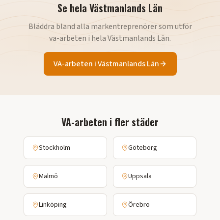
Se hela
Västmanlands Län
Bläddra bland alla markentreprenörer som utför
va-arbeten
i hela
Västmanlands Län
.
VA-arbeten
i
Västmanlands Län
VA-arbeten
i fler städer
Stockholm
Göteborg
Malmö
Uppsala
Linköping
Örebro