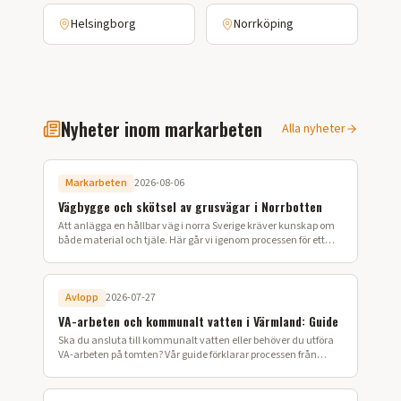
Helsingborg
Norrköping
Nyheter inom markarbeten
Alla nyheter
Markarbeten
2026-08-06
Vägbygge och skötsel av grusvägar i Norrbotten
Att anlägga en hållbar väg i norra Sverige kräver kunskap om
både material och tjäle. Här går vi igenom processen för ett
lyckat vägbygge på din fastighet.
Avlopp
2026-07-27
VA-arbeten och kommunalt vatten i Värmland: Guide
Ska du ansluta till kommunalt vatten eller behöver du utföra
VA-arbeten på tomten? Vår guide förklarar processen från
ansökan till färdig installation i Värmland.