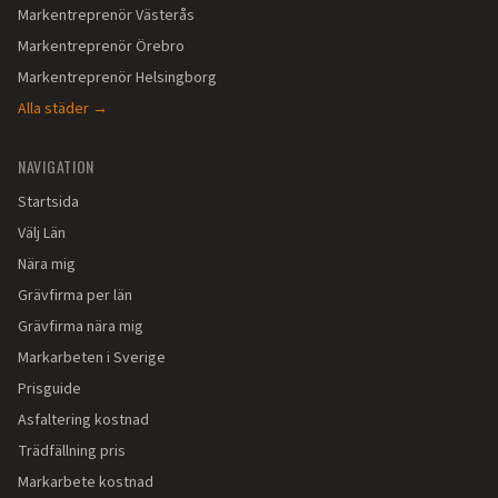
Markentreprenör
Västerås
Markentreprenör
Örebro
Markentreprenör
Helsingborg
Alla städer →
NAVIGATION
Startsida
Välj Län
Nära mig
Grävfirma per län
Grävfirma nära mig
Markarbeten i Sverige
Prisguide
Asfaltering kostnad
Trädfällning pris
Markarbete kostnad