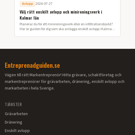
Avlopp
2026-07-27
Välj rätt enskilt avlopp och minireningsverk i
Kalmar län
Planerar du för ett minireningsverk eller en infiltrationsbädd?
Här är guiden för dig som ska anlägga enskilt avlopp i Kalmar
län.
Entreprenadguiden.se
Vägen till rätt Markentreprenör! Hitta grävare, schaktföretag och
markentreprenörer för grävarbeten, dränering, enskilt avlopp och
markarbeten i hela Sverige.
TJÄNSTER
Grävarbeten
Dränering
Enskilt avlopp