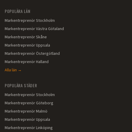
POPULÄRA LÄN
Markentreprenör
Stockholm
Markentreprenör
Västra Götaland
Markentreprenör
Skåne
Markentreprenör
Uppsala
Markentreprenör
Östergötland
Markentreprenör
Halland
Alla län →
POPULÄRA STÄDER
Markentreprenör
Stockholm
Markentreprenör
Göteborg
Markentreprenör
Malmö
Markentreprenör
Uppsala
Markentreprenör
Linköping