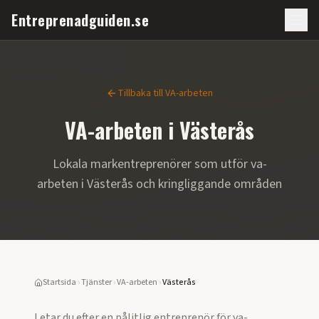
Entreprenadguiden.se
Tillbaka till
VA-arbeten
VA-arbeten
i
Västerås
Lokala markentreprenörer som utför
va-
arbeten
i
Västerås
och kringliggande områden
Startsida
›
Tjänster
›
VA-arbeten
›
Västerås
Letar du efter en pålitlig entreprenör för
va-