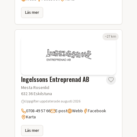
Läs mer
~
27
km
Ingelssons Entreprenad AB
Mesta Rosenlid
632 36
Eskilstuna
Uppgifter uppdaterade
augusti 2026
0708-49 57 66
E-post
Webb
Facebook
Karta
Läs mer