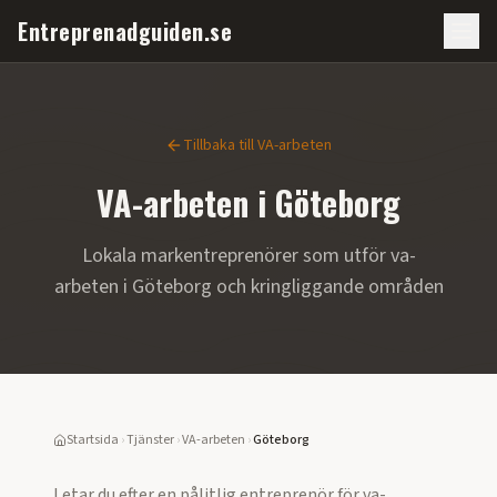
Entreprenadguiden.se
Tillbaka till
VA-arbeten
VA-arbeten
i
Göteborg
Lokala markentreprenörer som utför
va-
arbeten
i
Göteborg
och kringliggande områden
Startsida
›
Tjänster
›
VA-arbeten
›
Göteborg
Letar du efter en pålitlig entreprenör för
va-