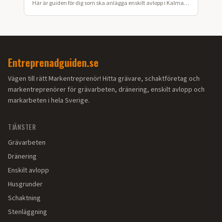
Här är guiden för dig som ska anlägga enskilt avlopp i Kalmar
län.
Entreprenadguiden.se
Vägen till rätt Markentreprenör! Hitta grävare, schaktföretag och
markentreprenörer för grävarbeten, dränering, enskilt avlopp och
markarbeten i hela Sverige.
TJÄNSTER
Grävarbeten
Dränering
Enskilt avlopp
Husgrunder
Schaktning
Stenläggning