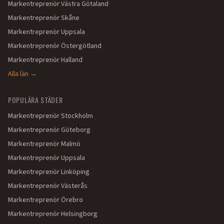
Markentreprenör
Västra Götaland
Markentreprenör
Skåne
Markentreprenör
Uppsala
Markentreprenör
Östergötland
Markentreprenör
Halland
Alla län →
POPULÄRA STÄDER
Markentreprenör
Stockholm
Markentreprenör
Göteborg
Markentreprenör
Malmö
Markentreprenör
Uppsala
Markentreprenör
Linköping
Markentreprenör
Västerås
Markentreprenör
Örebro
Markentreprenör
Helsingborg