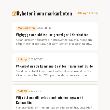
Nyheter inom markarbeten
Alla nyheter
Markarbeten
2026-08-06
Vägbygge och skötsel av grusvägar i Norrbotten
Att anlägga en hållbar väg i norra Sverige kräver kunskap om
både material och tjäle. Här går vi igenom processen för ett
lyckat vägbygge på din fastighet.
Avlopp
2026-07-27
VA-arbeten och kommunalt vatten i Värmland: Guide
Ska du ansluta till kommunalt vatten eller behöver du utföra
VA-arbeten på tomten? Vår guide förklarar processen från
ansökan till färdig installation i Värmland.
Avlopp
2026-07-27
Välj rätt enskilt avlopp och minireningsverk i
Kalmar län
Planerar du för ett minireningsverk eller en infiltrationsbädd?