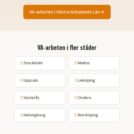
VA-arbeten
i
Västra Götalands Län
VA-arbeten
i fler städer
Stockholm
Malmö
Uppsala
Linköping
Västerås
Örebro
Helsingborg
Norrköping