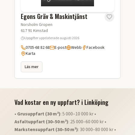
Egons Gräv & Maskintjänst
Norsholm Gropen
617 91
Kimstad
Uppgifter uppdaterade
augusti 2026
0705-68 82 68
E-post
Webb
Facebook
Karta
Läs mer
Vad kostar en ny uppfart?
i
Linköping
•
Grusuppfart (30 m²)
: 5 000–10 000 kr •
Asfaltuppfart (30–50 m²)
: 25 000–60 000 kr •
Markstensuppfart (30–50 m²)
: 30 000–80 000 kr •