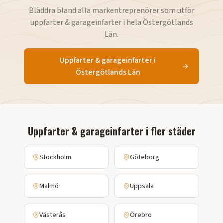
Bläddra bland alla markentreprenörer som utför
uppfarter & garageinfarter
i hela
Östergötlands
Län
.
Uppfarter & garageinfarter
i
Östergötlands Län
Uppfarter & garageinfarter
i fler städer
Stockholm
Göteborg
Malmö
Uppsala
Västerås
Örebro