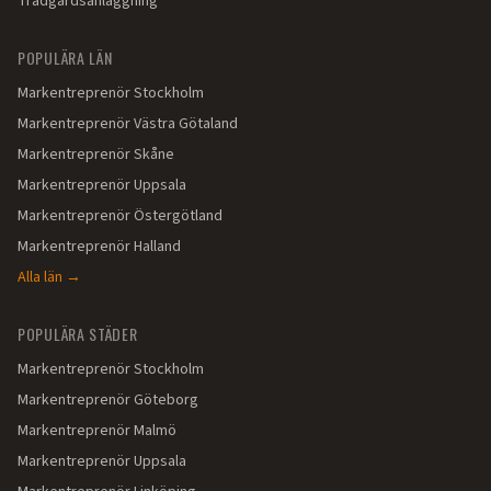
Trädgårdsanläggning
POPULÄRA LÄN
Markentreprenör
Stockholm
Markentreprenör
Västra Götaland
Markentreprenör
Skåne
Markentreprenör
Uppsala
Markentreprenör
Östergötland
Markentreprenör
Halland
Alla län →
POPULÄRA STÄDER
Markentreprenör
Stockholm
Markentreprenör
Göteborg
Markentreprenör
Malmö
Markentreprenör
Uppsala