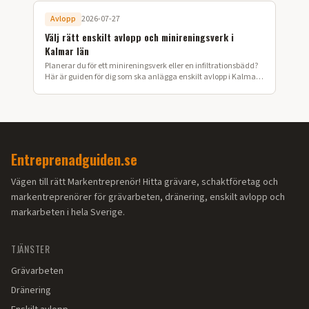
Avlopp
2026-07-27
Välj rätt enskilt avlopp och minireningsverk i
Kalmar län
Planerar du för ett minireningsverk eller en infiltrationsbädd?
Här är guiden för dig som ska anlägga enskilt avlopp i Kalmar
län.
Entreprenadguiden.se
Vägen till rätt Markentreprenör! Hitta grävare, schaktföretag och
markentreprenörer för grävarbeten, dränering, enskilt avlopp och
markarbeten i hela Sverige.
TJÄNSTER
Grävarbeten
Dränering