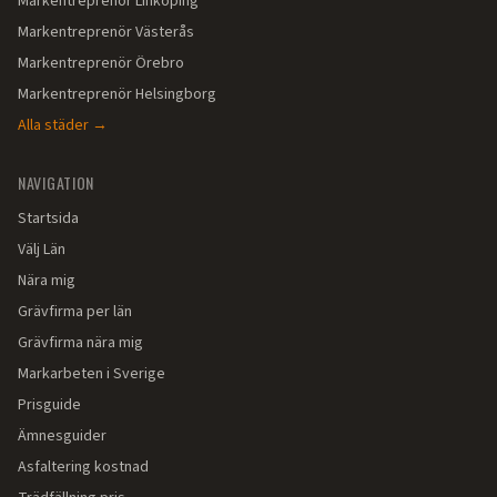
Markentreprenör
Linköping
Markentreprenör
Västerås
Markentreprenör
Örebro
Markentreprenör
Helsingborg
Alla städer →
NAVIGATION
Startsida
Välj Län
Nära mig
Grävfirma per län
Grävfirma nära mig
Markarbeten i Sverige
Prisguide
Ämnesguider
Asfaltering kostnad