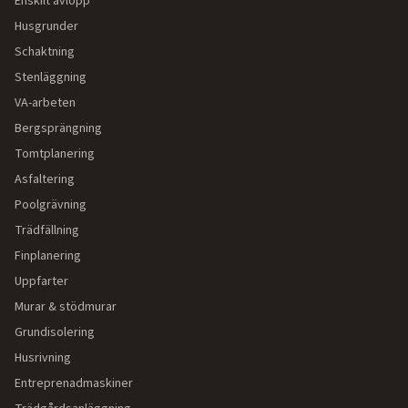
Enskilt avlopp
Husgrunder
Schaktning
Stenläggning
VA-arbeten
Bergsprängning
Tomtplanering
Asfaltering
Poolgrävning
Trädfällning
Finplanering
Uppfarter
Murar & stödmurar
Grundisolering
Husrivning
Entreprenadmaskiner