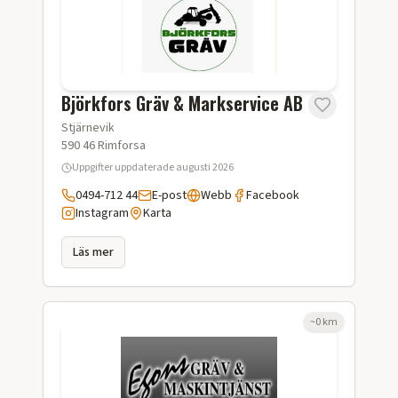
Björkfors Gräv & Markservice AB
Stjärnevik
590 46
Rimforsa
Uppgifter uppdaterade
augusti 2026
0494-712 44
E-post
Webb
Facebook
Instagram
Karta
Läs mer
~
0
km