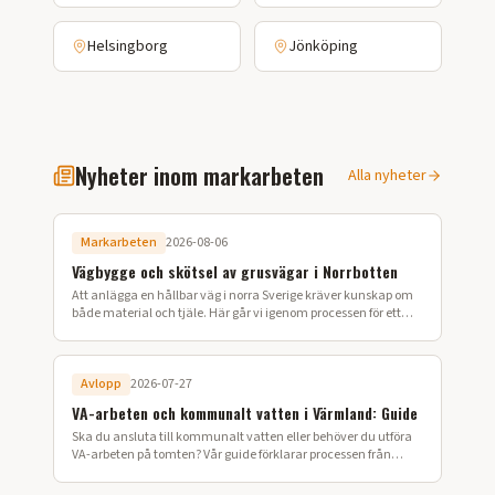
Helsingborg
Jönköping
Nyheter inom markarbeten
Alla nyheter
Markarbeten
2026-08-06
Vägbygge och skötsel av grusvägar i Norrbotten
Att anlägga en hållbar väg i norra Sverige kräver kunskap om
både material och tjäle. Här går vi igenom processen för ett
lyckat vägbygge på din fastighet.
Avlopp
2026-07-27
VA-arbeten och kommunalt vatten i Värmland: Guide
Ska du ansluta till kommunalt vatten eller behöver du utföra
VA-arbeten på tomten? Vår guide förklarar processen från
ansökan till färdig installation i Värmland.