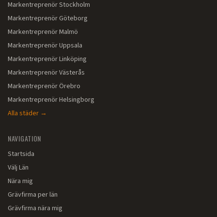
Markentreprenör
Stockholm
Markentreprenör
Göteborg
Markentreprenör
Malmö
Markentreprenör
Uppsala
Markentreprenör
Linköping
Markentreprenör
Västerås
Markentreprenör
Örebro
Markentreprenör
Helsingborg
Alla städer →
NAVIGATION
Startsida
Välj Län
Nära mig
Grävfirma per län
Grävfirma nära mig