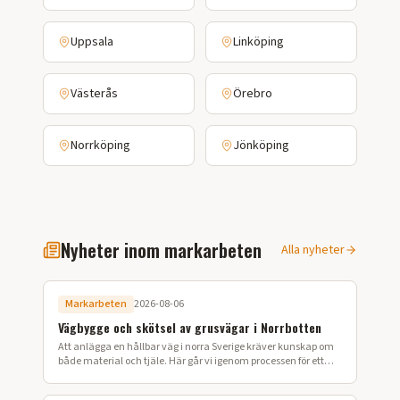
Uppsala
Linköping
Västerås
Örebro
Norrköping
Jönköping
Nyheter inom markarbeten
Alla nyheter
Markarbeten
2026-08-06
Vägbygge och skötsel av grusvägar i Norrbotten
Att anlägga en hållbar väg i norra Sverige kräver kunskap om
både material och tjäle. Här går vi igenom processen för ett
lyckat vägbygge på din fastighet.