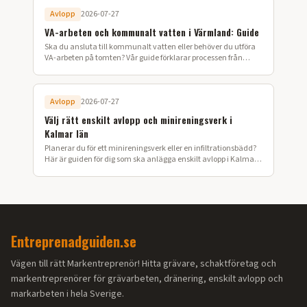
Avlopp
2026-07-27
VA-arbeten och kommunalt vatten i Värmland: Guide
Ska du ansluta till kommunalt vatten eller behöver du utföra
VA-arbeten på tomten? Vår guide förklarar processen från
ansökan till färdig installation i Värmland.
Avlopp
2026-07-27
Välj rätt enskilt avlopp och minireningsverk i
Kalmar län
Planerar du för ett minireningsverk eller en infiltrationsbädd?
Här är guiden för dig som ska anlägga enskilt avlopp i Kalmar
län.
Entreprenadguiden.se
Vägen till rätt Markentreprenör! Hitta grävare, schaktföretag och
markentreprenörer för grävarbeten, dränering, enskilt avlopp och
markarbeten i hela Sverige.