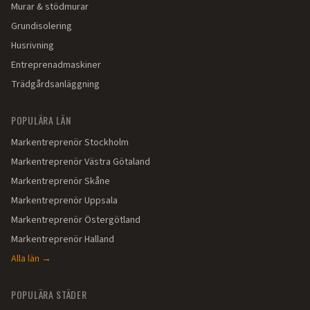
Murar & stödmurar
Grundisolering
Husrivning
Entreprenadmaskiner
Trädgårdsanläggning
POPULÄRA LÄN
Markentreprenör
Stockholm
Markentreprenör
Västra Götaland
Markentreprenör
Skåne
Markentreprenör
Uppsala
Markentreprenör
Östergötland
Markentreprenör
Halland
Alla län →
POPULÄRA STÄDER