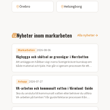
Örebro
Helsingborg
Nyheter inom markarbeten
Alla nyheter
Markarbeten
2026-08-06
Vägbygge och skötsel av grusvägar i Norrbotten
Att anlägga en hållbar väg i norra Sverige kräver kunskap om
både material och tjäle. Här går vi igenom processen för ett
lyckat vägbygge på din fastighet.
Avlopp
2026-07-27
VA-arbeten och kommunalt vatten i Värmland: Guide
Ska du ansluta till kommunalt vatten eller behöver du utföra
VA-arbeten på tomten? Vår guide förklarar processen från
ansökan till färdig installation i Värmland.