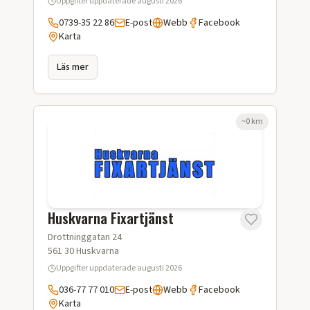
Uppgifter uppdaterade
augusti 2026
0739-35 22 86
E-post
Webb
Facebook
Karta
Läs mer
~
0
km
Huskvarna Fixartjänst
Drottninggatan 24
561 30
Huskvarna
Uppgifter uppdaterade
augusti 2026
036-77 77 010
E-post
Webb
Facebook
Karta