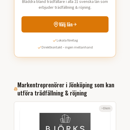
Bläddra bland trädfällare i alla 21 svenska län som
erbjuder trädfällning & röjning.
Välj län
Lokala företag
Direktkontakt – ingen mellanhand
Markentreprenörer i
Jönköping
som kan
utföra
trädfällning & röjning
~
0
km