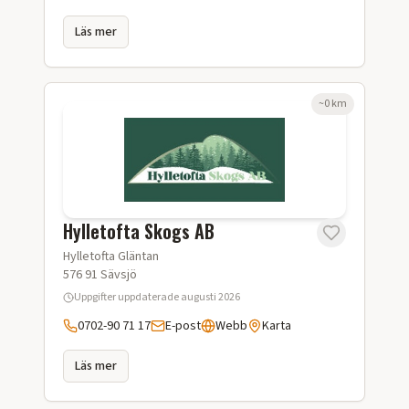
Läs mer
~
0
km
Hylletofta Skogs AB
Hylletofta Gläntan
576 91
Sävsjö
Uppgifter uppdaterade
augusti 2026
0702-90 71 17
E-post
Webb
Karta
Läs mer