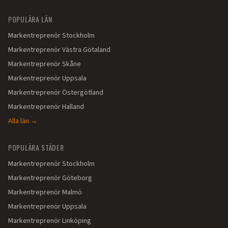
POPULÄRA LÄN
Markentreprenör
Stockholm
Markentreprenör
Västra Götaland
Markentreprenör
Skåne
Markentreprenör
Uppsala
Markentreprenör
Östergötland
Markentreprenör
Halland
Alla län →
POPULÄRA STÄDER
Markentreprenör
Stockholm
Markentreprenör
Göteborg
Markentreprenör
Malmö
Markentreprenör
Uppsala
Markentreprenör
Linköping