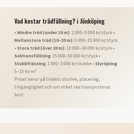
Vad kostar trädfällning?
i
Jönköping
•
Mindre träd (under 10 m)
: 2 000–5 000 kr/styck •
Mellanstora träd (10–20 m)
: 5 000–15 000 kr/styck
•
Stora träd (över 20 m)
: 10 000–30 000 kr/styck •
Sektionsfällning
: 15 000–50 000 kr/styck •
Stubbfräsning
: 1 000–3 000 kr/stubbe •
Slyröjning
:
5–15 kr/m²
Priset beror på trädets storlek, placering,
tillgänglighet och om virket ska transporteras
bort.