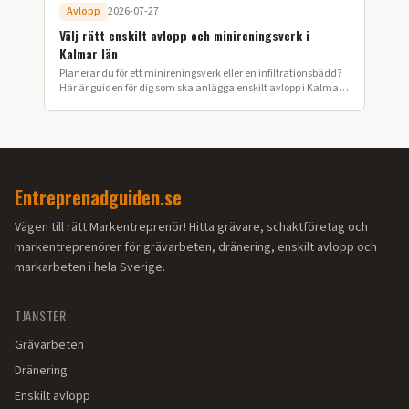
Avlopp
2026-07-27
Välj rätt enskilt avlopp och minireningsverk i
Kalmar län
Planerar du för ett minireningsverk eller en infiltrationsbädd?
Här är guiden för dig som ska anlägga enskilt avlopp i Kalmar
län.
Entreprenadguiden.se
Vägen till rätt Markentreprenör! Hitta grävare, schaktföretag och
markentreprenörer för grävarbeten, dränering, enskilt avlopp och
markarbeten i hela Sverige.
TJÄNSTER
Grävarbeten
Dränering
Enskilt avlopp