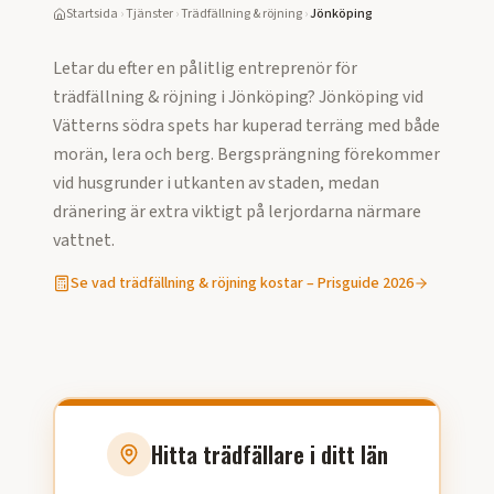
Startsida
›
Tjänster
›
Trädfällning & röjning
›
Jönköping
Letar du efter en pålitlig entreprenör för
trädfällning & röjning
i
Jönköping
?
Jönköping vid
Vätterns södra spets har kuperad terräng med både
morän, lera och berg. Bergsprängning förekommer
vid husgrunder i utkanten av staden, medan
dränering är extra viktigt på lerjordarna närmare
vattnet.
Se vad
trädfällning & röjning
kostar – Prisguide
2026
Hitta trädfällare i ditt län