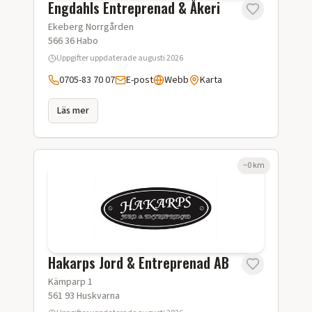
Engdahls Entreprenad & Åkeri
Ekeberg Norrgården
566 36
Habo
Uppgifter uppdaterade
augusti 2026
0705-83 70 07
E-post
Webb
Karta
Läs mer
~
0
km
Hakarps Jord & Entreprenad AB
Kämparp 1
561 93
Huskvarna