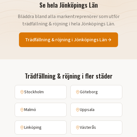
Se hela
Jönköpings Län
Bläddra bland alla markentreprenörer som utför
trädfällning & röjning
i hela
Jönköpings Län
.
Trädfällning & röjning
i
Jönköpings Län
Trädfällning & röjning
i fler städer
Stockholm
Göteborg
Malmö
Uppsala
Linköping
Västerås