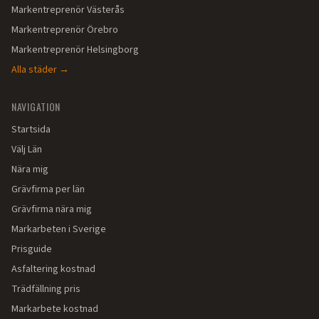
Markentreprenör
Västerås
Markentreprenör
Örebro
Markentreprenör
Helsingborg
Alla städer →
NAVIGATION
Startsida
Välj Län
Nära mig
Grävfirma per län
Grävfirma nära mig
Markarbeten i Sverige
Prisguide
Asfaltering kostnad
Trädfällning pris
Markarbete kostnad