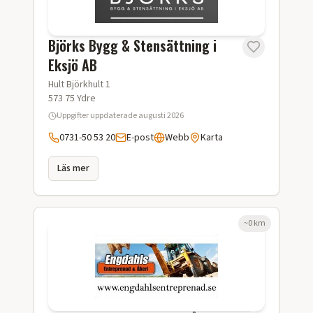
Björks Bygg & Stensättning i
Eksjö AB
Hult Björkhult 1
573 75
Ydre
Uppgifter uppdaterade
augusti 2026
0731-50 53 20
E-post
Webb
Karta
Läs mer
~
0
km