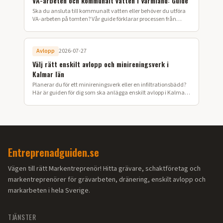
VA-arbeten och kommunalt vatten i Värmland: Guide
Ska du ansluta till kommunalt vatten eller behöver du utföra
VA-arbeten på tomten? Vår guide förklarar processen från
ansökan till färdig installation i Värmland.
Avlopp
2026-07-27
Välj rätt enskilt avlopp och minireningsverk i
Kalmar län
Planerar du för ett minireningsverk eller en infiltrationsbädd?
Här är guiden för dig som ska anlägga enskilt avlopp i Kalmar
län.
Entreprenadguiden.se
Vägen till rätt Markentreprenör! Hitta grävare, schaktföretag och
markentreprenörer för grävarbeten, dränering, enskilt avlopp och
markarbeten i hela Sverige.
TJÄNSTER