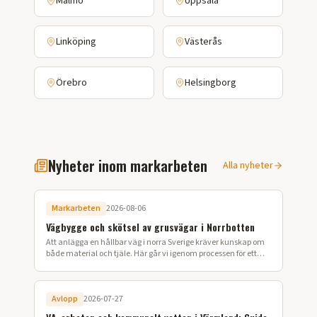
Malmö
Uppsala
Linköping
Västerås
Örebro
Helsingborg
Nyheter inom markarbeten
Alla nyheter
Markarbeten
2026-08-06
Vägbygge och skötsel av grusvägar i Norrbotten
Att anlägga en hållbar väg i norra Sverige kräver kunskap om
både material och tjäle. Här går vi igenom processen för ett
lyckat vägbygge på din fastighet.
Avlopp
2026-07-27