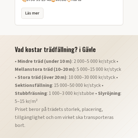
Läs mer
Vad kostar trädfällning?
i
Gävle
•
Mindre träd (under 10 m)
: 2 000–5 000 kr/styck •
Mellanstora träd (10–20 m)
: 5 000–15 000 kr/styck
•
Stora träd (över 20 m)
: 10 000–30 000 kr/styck •
Sektionsfällning
: 15 000–50 000 kr/styck •
Stubbfräsning
: 1 000–3 000 kr/stubbe •
Slyröjning
:
5–15 kr/m²
Priset beror på trädets storlek, placering,
tillgänglighet och om virket ska transporteras
bort.