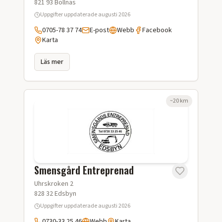
821 93
Bollnäs
Uppgifter uppdaterade
augusti 2026
0705-78 37 74
E-post
Webb
Facebook
Karta
Läs mer
~
20
km
Smensgård Entreprenad
Uhrskroken 2
828 32
Edsbyn
Uppgifter uppdaterade
augusti 2026
0730-33 25 46
Webb
Karta