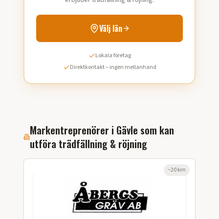
erbjuder trädfällning & röjning.
Välj län
Lokala företag
Direktkontakt – ingen mellanhand
Markentreprenörer i
Gävle
som kan
utföra
trädfällning & röjning
~
20
km