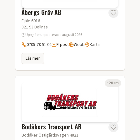
Åbergs Gräv AB
Fjäle 6016
821 93
Bollnäs
Uppgifter uppdaterade
augusti 2026
0705-78 51 02
E-post
Webb
Karta
Läs mer
~
20
km
Bodåkers Transport AB
Bodåker Östigårdsvägen 4821