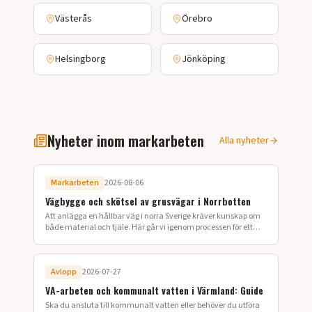
Västerås
Örebro
Helsingborg
Jönköping
Nyheter inom markarbeten
Alla nyheter
Markarbeten
2026-08-06
Vägbygge och skötsel av grusvägar i Norrbotten
Att anlägga en hållbar väg i norra Sverige kräver kunskap om
både material och tjäle. Här går vi igenom processen för ett
lyckat vägbygge på din fastighet.
Avlopp
2026-07-27
VA-arbeten och kommunalt vatten i Värmland: Guide
Ska du ansluta till kommunalt vatten eller behöver du utföra