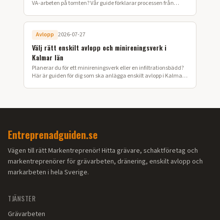
VA-arbeten på tomten? Vår guide förklarar processen från
ansökan till färdig installation i Värmland.
Avlopp
2026-07-27
Välj rätt enskilt avlopp och minireningsverk i
Kalmar län
Planerar du för ett minireningsverk eller en infiltrationsbädd?
Här är guiden för dig som ska anlägga enskilt avlopp i Kalmar
län.
Entreprenadguiden.se
Vägen till rätt Markentreprenör! Hitta grävare, schaktföretag och
markentreprenörer för grävarbeten, dränering, enskilt avlopp och
markarbeten i hela Sverige.
TJÄNSTER
Grävarbeten