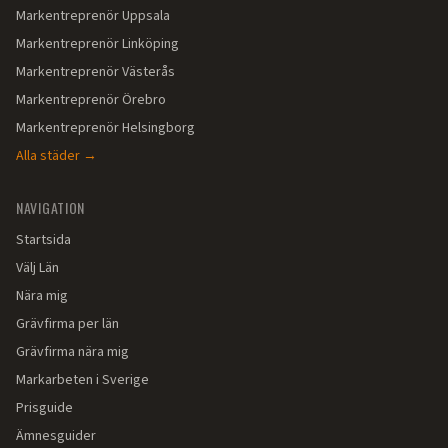
Markentreprenör
Uppsala
Markentreprenör
Linköping
Markentreprenör
Västerås
Markentreprenör
Örebro
Markentreprenör
Helsingborg
Alla städer →
NAVIGATION
Startsida
Välj Län
Nära mig
Grävfirma per län
Grävfirma nära mig
Markarbeten i Sverige
Prisguide
Ämnesguider