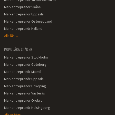
Markentreprenör
Västra Götaland
Markentreprenör
Skåne
Markentreprenör
Uppsala
Markentreprenör
Östergötland
Markentreprenör
Halland
Alla län →
POPULÄRA STÄDER
Markentreprenör
Stockholm
Markentreprenör
Göteborg
Markentreprenör
Malmö
Markentreprenör
Uppsala
Markentreprenör
Linköping
Markentreprenör
Västerås
Markentreprenör
Örebro
Markentreprenör
Helsingborg