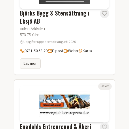
Björks Bygg & Stensättning i
Eksjö AB
Hult Björkhult 1
573 75
Ydre
Uppgifter uppdaterade
augusti 2026
0731-50 53 20
E-post
Webb
Karta
Läs mer
~
0
km
Engdahls Entreprenad & Åkeri