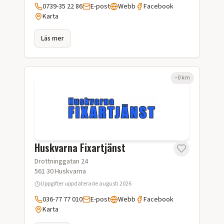
0739-35 22 86
E-post
Webb
Facebook
Karta
Läs mer
~
0
km
Huskvarna Fixartjänst
Drottninggatan 24
561 30
Huskvarna
Uppgifter uppdaterade
augusti 2026
036-77 77 010
E-post
Webb
Facebook
Karta