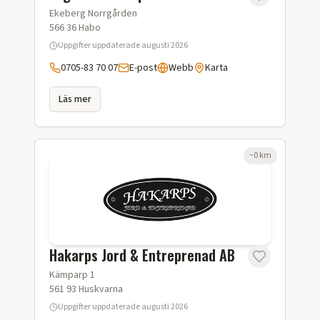
Ekeberg Norrgården
566 36
Habo
Uppgifter uppdaterade
augusti 2026
0705-83 70 07
E-post
Webb
Karta
Läs mer
~
0
km
Hakarps Jord & Entreprenad AB
Kämparp 1
561 93
Huskvarna
Uppgifter uppdaterade
augusti 2026