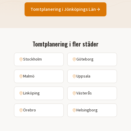
Tomtplanering
i
Jönköpings Län
Tomtplanering
i fler städer
Stockholm
Göteborg
Malmö
Uppsala
Linköping
Västerås
Örebro
Helsingborg