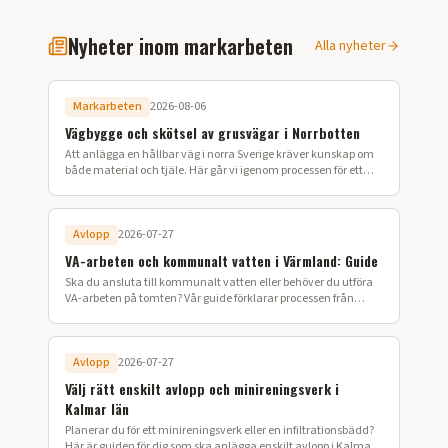
Nyheter inom markarbeten
Alla nyheter
Markarbeten
2026-08-06
Vägbygge och skötsel av grusvägar i Norrbotten
Att anlägga en hållbar väg i norra Sverige kräver kunskap om
både material och tjäle. Här går vi igenom processen för ett
lyckat vägbygge på din fastighet.
Avlopp
2026-07-27
VA-arbeten och kommunalt vatten i Värmland: Guide
Ska du ansluta till kommunalt vatten eller behöver du utföra
VA-arbeten på tomten? Vår guide förklarar processen från
ansökan till färdig installation i Värmland.
Avlopp
2026-07-27
Välj rätt enskilt avlopp och minireningsverk i
Kalmar län
Planerar du för ett minireningsverk eller en infiltrationsbädd?
Här är guiden för dig som ska anlägga enskilt avlopp i Kalmar