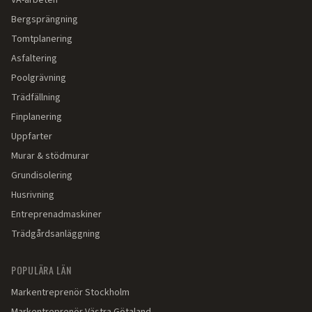
VA-arbeten
Bergsprängning
Tomtplanering
Asfaltering
Poolgrävning
Trädfällning
Finplanering
Uppfarter
Murar & stödmurar
Grundisolering
Husrivning
Entreprenadmaskiner
Trädgårdsanläggning
POPULÄRA LÄN
Markentreprenör
Stockholm