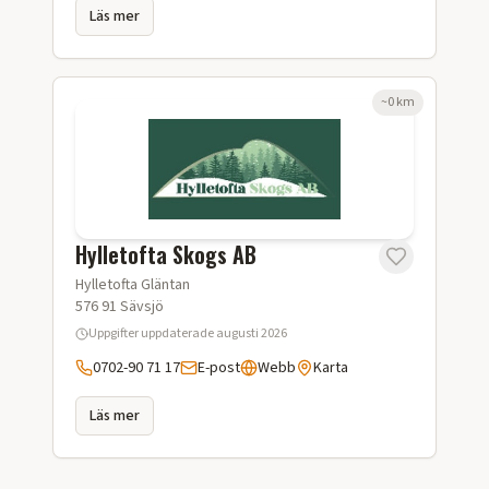
Läs mer
~
0
km
Hylletofta Skogs AB
Hylletofta Gläntan
576 91
Sävsjö
Uppgifter uppdaterade
augusti 2026
0702-90 71 17
E-post
Webb
Karta
Läs mer