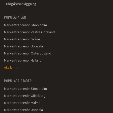
Trädgårdsanläggning
POPULÄRA LÄN
Markentreprenör
Stockholm
Markentreprenör
Västra Götaland
Markentreprenör
Skåne
Markentreprenör
Uppsala
Markentreprenör
Östergötland
Markentreprenör
Halland
Alla län →
POPULÄRA STÄDER
Markentreprenör
Stockholm
Markentreprenör
Göteborg
Markentreprenör
Malmö
Markentreprenör
Uppsala