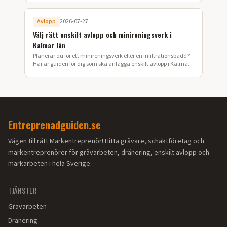
Avlopp
2026-07-27
Välj rätt enskilt avlopp och minireningsverk i
Kalmar län
Planerar du för ett minireningsverk eller en infiltrationsbädd?
Här är guiden för dig som ska anlägga enskilt avlopp i Kalmar
län.
Entreprenadguiden.se
Vägen till rätt Markentreprenör! Hitta grävare, schaktföretag och
markentreprenörer för grävarbeten, dränering, enskilt avlopp och
markarbeten i hela Sverige.
TJÄNSTER
Grävarbeten
Dränering