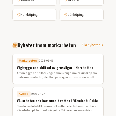
Norrköping
Jönköping
Nyheter inom markarbeten
Alla nyheter
Markarbeten
2026-08-06
Vägbygge och skötsel av grusvägar i Norrbotten
Att anlägga en hållbar väg i norra Sverige kräver kunskap om
både material och tjäle. Här går vi igenom processen för ett
lyckat vägbygge på din fastighet.
Avlopp
2026-07-27
VA-arbeten och kommunalt vatten i Värmland: Guide
Ska du ansluta till kommunalt vatten eller behöver du utföra
VA-arbeten på tomten? Vår guide förklarar processen från
ansökan till färdig installation i Värmland.