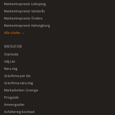
Markentreprenör
Linköping
Markentreprenör
Västerås
Markentreprenör
Örebro
Markentreprenör
Helsingborg
Alla städer →
NAVIGATION
Startsida
Välj Län
Nära mig
Grävfirma per län
Grävfirma nära mig
Markarbeten i Sverige
Prisguide
Ämnesguider
Asfaltering kostnad