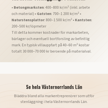
•
Betongmarksten
: 400–800 kr/m² (inkl. arbete
och material) •
Gatsten
: 700–1 200 kr/m² •
Naturstensplattor
: 800–1 500 kr/m² •
Kantsten
:
200–500 kr/löpmeter
Till detta kommer kostnader för markarbeten,
bärlager och eventuell bortforsling av befintlig
mark. En typisk villauppfart på 40–60 m² kostar
totalt 30 000–70 000 kr beroende på materialval.
Se hela
Västernorrlands Län
Bläddra bland alla markentreprenörer som utför
stenläggning
i hela
Västernorrlands Län
.