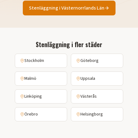
Stenläggning
i
Västernorrlands Län
Stenläggning
i fler städer
Stockholm
Göteborg
Malmö
Uppsala
Linköping
Västerås
Örebro
Helsingborg