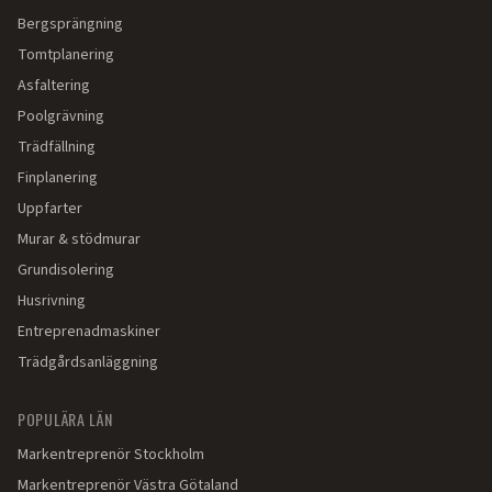
Bergsprängning
Tomtplanering
Asfaltering
Poolgrävning
Trädfällning
Finplanering
Uppfarter
Murar & stödmurar
Grundisolering
Husrivning
Entreprenadmaskiner
Trädgårdsanläggning
POPULÄRA LÄN
Markentreprenör
Stockholm
Markentreprenör
Västra Götaland