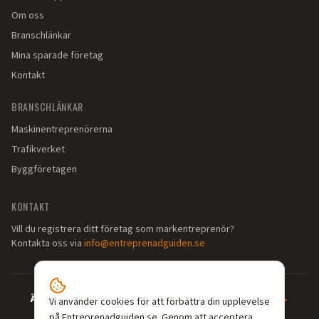
Om oss
Branschlänkar
Mina sparade företag
Kontakt
BRANSCHLÄNKAR
Maskinentreprenörerna
Trafikverket
Byggföretagen
KONTAKT
Vill du registrera ditt företag som markentreprenör?
Kontakta oss via
info@entreprenadguiden.se
Är du markentreprenör?
—
Syns där dina kunder söker →
Vi använder cookies för att förbättra din upplevelse
på Entreprenadguiden.se. Genom att acceptera