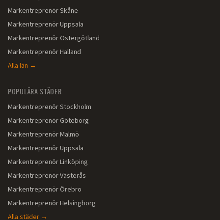
Markentreprenör
Skåne
Markentreprenör
Uppsala
Markentreprenör
Östergötland
Markentreprenör
Halland
Alla län →
POPULÄRA STÄDER
Markentreprenör
Stockholm
Markentreprenör
Göteborg
Markentreprenör
Malmö
Markentreprenör
Uppsala
Markentreprenör
Linköping
Markentreprenör
Västerås
Markentreprenör
Örebro
Markentreprenör
Helsingborg
Alla städer →