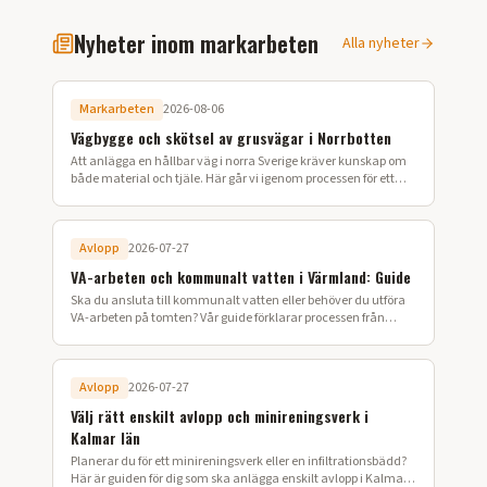
Nyheter inom markarbeten
Alla nyheter
Markarbeten
2026-08-06
Vägbygge och skötsel av grusvägar i Norrbotten
Att anlägga en hållbar väg i norra Sverige kräver kunskap om
både material och tjäle. Här går vi igenom processen för ett
lyckat vägbygge på din fastighet.
Avlopp
2026-07-27
VA-arbeten och kommunalt vatten i Värmland: Guide
Ska du ansluta till kommunalt vatten eller behöver du utföra
VA-arbeten på tomten? Vår guide förklarar processen från
ansökan till färdig installation i Värmland.
Avlopp
2026-07-27
Välj rätt enskilt avlopp och minireningsverk i
Kalmar län
Planerar du för ett minireningsverk eller en infiltrationsbädd?
Här är guiden för dig som ska anlägga enskilt avlopp i Kalmar