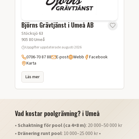
Björns Grävtjänst i Umeå AB
Stöcksjö 63
905 80
Umeå
Uppgifter uppdaterade
augusti 2026
0706-70 87 88
E-post
Webb
Facebook
Karta
Läs mer
Vad kostar poolgrävning?
i
Umeå
•
Schaktning för pool (ca 4×8 m)
: 20 000–50 000 kr
•
Dränering runt pool
: 10 000–25 000 kr •