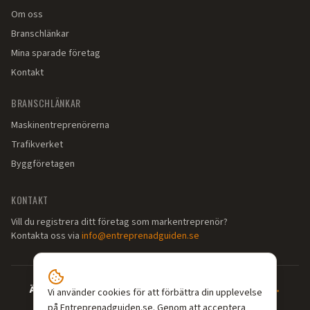
Om oss
Branschlänkar
Mina sparade företag
Kontakt
BRANSCHLÄNKAR
Maskinentreprenörerna
Trafikverket
Byggföretagen
KONTAKT
Vill du registrera ditt företag som markentreprenör?
Kontakta oss via
info@entreprenadguiden.se
Är du markentreprenör?
—
Syns där dina kunder söker →
Vi använder cookies för att förbättra din upplevelse
på Entreprenadguiden.se. Genom att acceptera