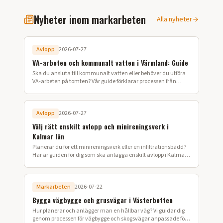
Nyheter inom markarbeten
Alla nyheter
Avlopp
2026-07-27
VA-arbeten och kommunalt vatten i Värmland: Guide
Ska du ansluta till kommunalt vatten eller behöver du utföra
VA-arbeten på tomten? Vår guide förklarar processen från
ansökan till färdig installation i Värmland.
Avlopp
2026-07-27
Välj rätt enskilt avlopp och minireningsverk i
Kalmar län
Planerar du för ett minireningsverk eller en infiltrationsbädd?
Här är guiden för dig som ska anlägga enskilt avlopp i Kalmar
län.
Markarbeten
2026-07-22
Bygga vägbygge och grusvägar i Västerbotten
Hur planerar och anlägger man en hållbar väg? Vi guidar dig
genom processen för vägbygge och skogsvägar anpassade för