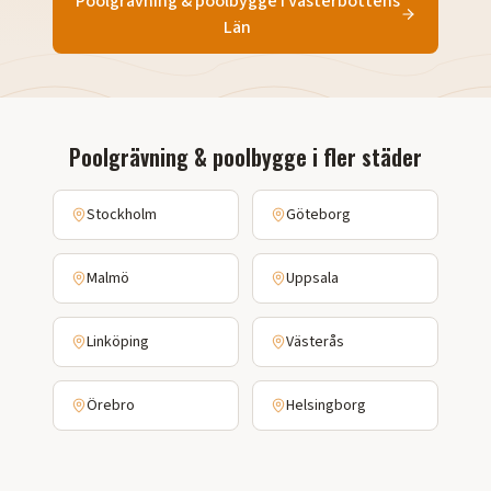
Poolgrävning & poolbygge
i
Västerbottens
Län
Poolgrävning & poolbygge
i fler städer
Stockholm
Göteborg
Malmö
Uppsala
Linköping
Västerås
Örebro
Helsingborg