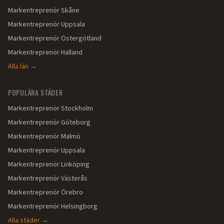
Markentreprenör
Skåne
Markentreprenör
Uppsala
Markentreprenör
Östergötland
Markentreprenör
Halland
Alla län →
POPULÄRA STÄDER
Markentreprenör
Stockholm
Markentreprenör
Göteborg
Markentreprenör
Malmö
Markentreprenör
Uppsala
Markentreprenör
Linköping
Markentreprenör
Västerås
Markentreprenör
Örebro
Markentreprenör
Helsingborg
Alla städer →