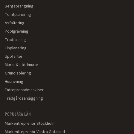
Bergsprängning
Tomtplanering
Asfaltering
Poolgrävning
Trädfällning
Finplanering
Uppfarter
Murar & stödmurar
Grundisolering
Husrivning
Entreprenadmaskiner
Trädgårdsanläggning
POPULÄRA LÄN
Markentreprenör
Stockholm
Markentreprenör
Västra Götaland