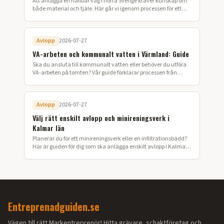
Att anlägga en hållbar väg i norra Sverige kräver kunskap om
både material och tjäle. Här går vi igenom processen för ett
lyckat vägbygge på din fastighet.
Avlopp
2026-07-27
VA-arbeten och kommunalt vatten i Värmland: Guide
Ska du ansluta till kommunalt vatten eller behöver du utföra
VA-arbeten på tomten? Vår guide förklarar processen från
ansökan till färdig installation i Värmland.
Avlopp
2026-07-27
Välj rätt enskilt avlopp och minireningsverk i
Kalmar län
Planerar du för ett minireningsverk eller en infiltrationsbädd?
Här är guiden för dig som ska anlägga enskilt avlopp i Kalmar
län.
Entreprenadguiden.se
Vägen till rätt Markentreprenör! Hitta grävare, schaktföretag och