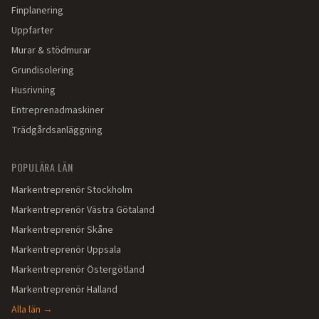
Finplanering
Uppfarter
Murar & stödmurar
Grundisolering
Husrivning
Entreprenadmaskiner
Trädgårdsanläggning
POPULÄRA LÄN
Markentreprenör
Stockholm
Markentreprenör
Västra Götaland
Markentreprenör
Skåne
Markentreprenör
Uppsala
Markentreprenör
Östergötland
Markentreprenör
Halland
Alla län →