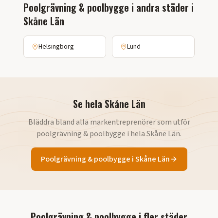
Poolgrävning & poolbygge
i andra städer i
Skåne Län
Helsingborg
Lund
Se hela
Skåne Län
Bläddra bland alla markentreprenörer som utför
poolgrävning & poolbygge
i hela
Skåne Län
.
Poolgrävning & poolbygge
i
Skåne Län
Poolgrävning & poolbygge
i fler städer