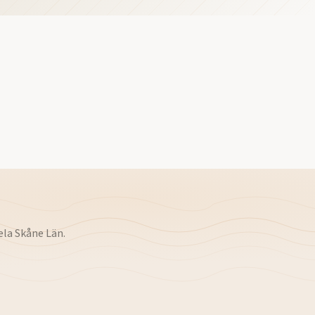
ela
Skåne Län
.