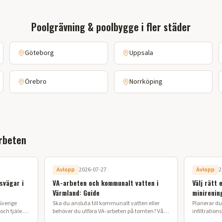
Poolgrävning & poolbygge
i fler städer
Göteborg
Uppsala
Örebro
Norrköping
rbeten
Avlopp
2026-07-27
Avlopp
2
svägar i
VA-arbeten och kommunalt vatten i
Välj rätt 
Värmland: Guide
minirenin
Sverige
Ska du ansluta till kommunalt vatten eller
Planerar du 
ch tjäle.
behöver du utföra VA-arbeten på tomten? Vår
infiltration
 lyckat
guide förklarar processen från ansökan till
ska anlägga