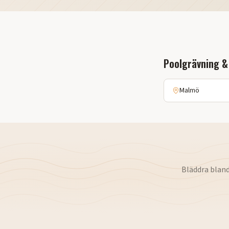
Poolgrävning &
Malmö
Bläddra blan