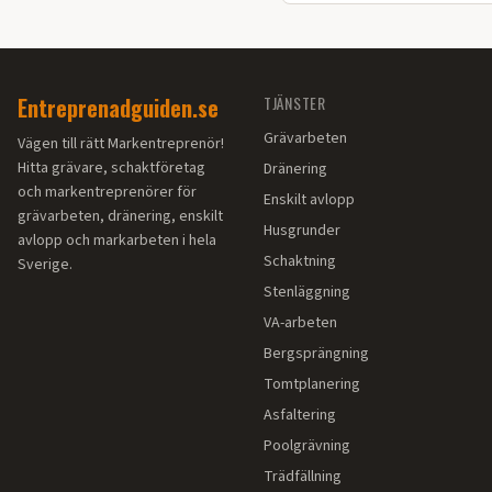
vägbygge på din fastighet.
Entreprenadguiden.se
TJÄNSTER
Grävarbeten
Vägen till rätt Markentreprenör!
Hitta grävare, schaktföretag
Dränering
och markentreprenörer för
Enskilt avlopp
grävarbeten, dränering, enskilt
Husgrunder
avlopp och markarbeten i hela
Schaktning
Sverige.
Stenläggning
VA-arbeten
Bergsprängning
Tomtplanering
Asfaltering
Poolgrävning
Trädfällning