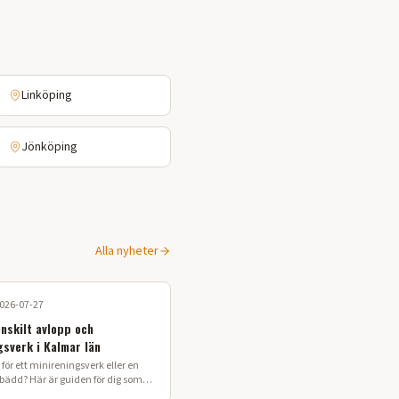
Linköping
Jönköping
Alla nyheter
026-07-27
enskilt avlopp och
gsverk i Kalmar län
för ett minireningsverk eller en
sbädd? Här är guiden för dig som
 enskilt avlopp i Kalmar län.