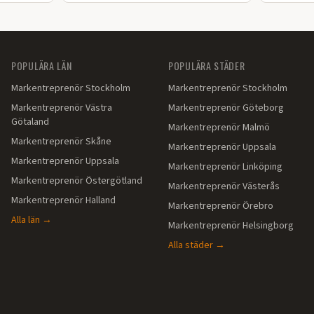
färdig installation i Värmland.
POPULÄRA LÄN
POPULÄRA STÄDER
Markentreprenör
Stockholm
Markentreprenör
Stockholm
Markentreprenör
Västra
Markentreprenör
Göteborg
Götaland
Markentreprenör
Malmö
Markentreprenör
Skåne
Markentreprenör
Uppsala
Markentreprenör
Uppsala
Markentreprenör
Linköping
Markentreprenör
Östergötland
Markentreprenör
Västerås
Markentreprenör
Halland
Markentreprenör
Örebro
Alla län →
Markentreprenör
Helsingborg
Alla städer →