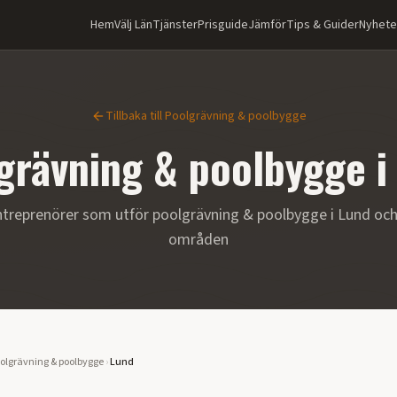
Hem
Välj Län
Tjänster
Prisguide
Jämför
Tips & Guider
Nyhete
Tillbaka till
Poolgrävning & poolbygge
grävning & poolbygge
treprenörer som utför
poolgrävning & poolbygge
i
Lund
och
områden
olgrävning & poolbygge
›
Lund