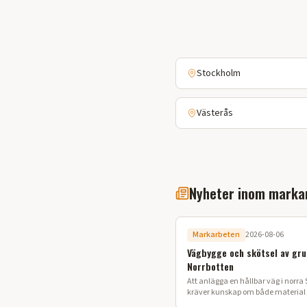
Stockholm
Västerås
Nyheter inom marka
Markarbeten
2026-08-06
Vägbygge och skötsel av gru
Norrbotten
Att anlägga en hållbar väg i norra 
kräver kunskap om både material o
Här går vi igenom processen för ett