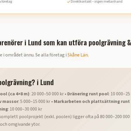
 företag
Direktkontakt – ingen mellanhand
renörer i
Lund
som kan utföra
poolgrävning 
e i området ännu. Se alla företag i
Skåne Län
.
oolgrävning?
i
Lund
ool (ca 4×8 m)
: 20 000–50 000 kr •
Dränering runt pool
: 10 000–25
v massor
: 5 000–15 000 kr •
Markarbeten och plattsättning runt
ning
: 10 000–30 000 kr
komplett poolprojekt (exkl. poolen) ligger ofta på 80 000–200 000
och omgivande ytor.