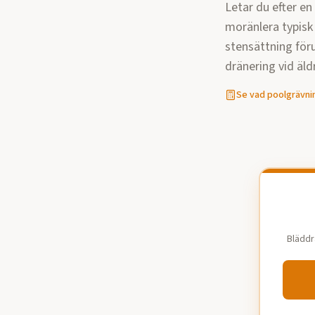
Letar du efter en
moränlera typisk 
stensättning för
dränering vid äldr
Se vad
poolgrävni
Bläddr