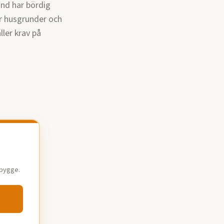
nd har bördig
ör husgrunder och
ler krav på
lbygge.