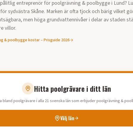
 pålitlig entreprenör för
poolgrävning & poolbygge
i
Lund
?
Lu
för sydvästra Skåne. Marken är ofta tjock och bärig vilket g
utsägbara, men höga grundvattennivåer i delar av staden stäl
e villor.
ng & poolbygge
kostar – Prisguide
2026
Hitta poolgrävare i ditt län
a bland poolgrävare i alla 21 svenska län som erbjuder poolgrävning & poo
Välj län