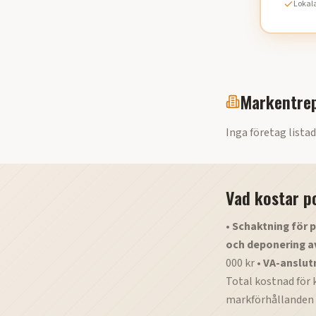
Lokala
Markentrep
Inga företag listad
Vad kostar p
•
Schaktning för p
och deponering a
000 kr •
VA-anslut
Total kostnad för 
markförhållanden 