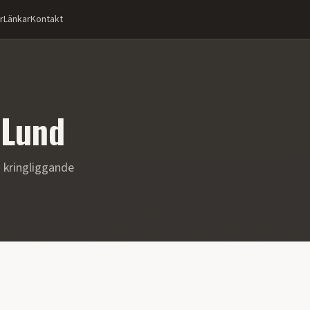
r
Länkar
Kontakt
i
Lund
 kringliggande