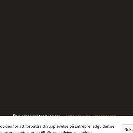
Är du markentreprenör?
—
Syns där dina kunder söker →
cookies för att förbättra din upplevelse på Entreprenadguiden.se.
Nek