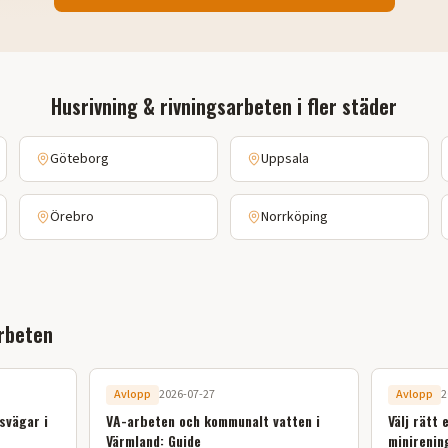
Husrivning & rivningsarbeten
i fler städer
Göteborg
Uppsala
Örebro
Norrköping
rbeten
Avlopp
2026-07-27
Avlopp
2
svägar i
VA-arbeten och kommunalt vatten i
Välj rätt 
Värmland: Guide
minirenin