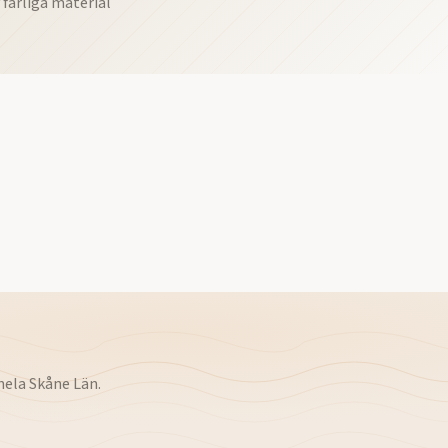
 farliga material
hela
Skåne Län
.