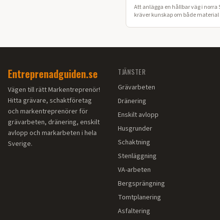
Att anlägga en hållbar väg i norra 
kräver kunskap om både material o
Här går vi igenom processen för ett
vägbygge på din fastighet.
Entreprenadguiden.se
TJÄNSTER
Grävarbeten
Vägen till rätt Markentreprenör!
Hitta grävare, schaktföretag
Dränering
och markentreprenörer för
Enskilt avlopp
grävarbeten, dränering, enskilt
Husgrunder
avlopp och markarbeten i hela
Schaktning
Sverige.
Stenläggning
VA-arbeten
Bergsprängning
Tomtplanering
Asfaltering