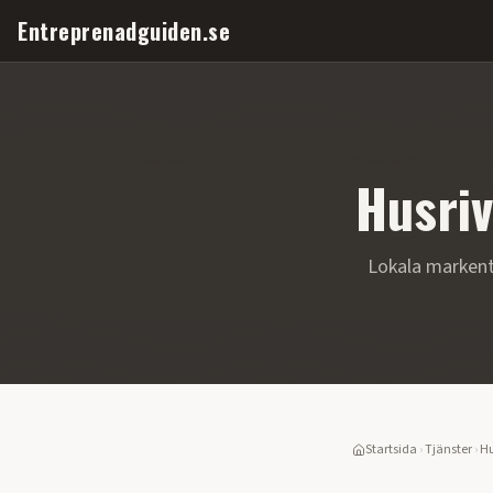
Entreprenadguiden.se
Husriv
Lokala marken
Startsida
›
Tjänster
›
Hu