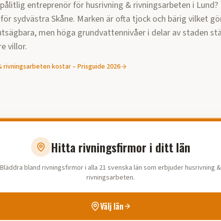
 pålitlig entreprenör för
husrivning & rivningsarbeten
i
Lund
?
för sydvästra Skåne. Marken är ofta tjock och bärig vilket g
utsägbara, men höga grundvattennivåer i delar av staden stäl
e villor.
& rivningsarbeten
kostar – Prisguide
2026
Hitta rivningsfirmor i ditt län
Bläddra bland rivningsfirmor i alla 21 svenska län som erbjuder husrivning &
rivningsarbeten.
Välj län