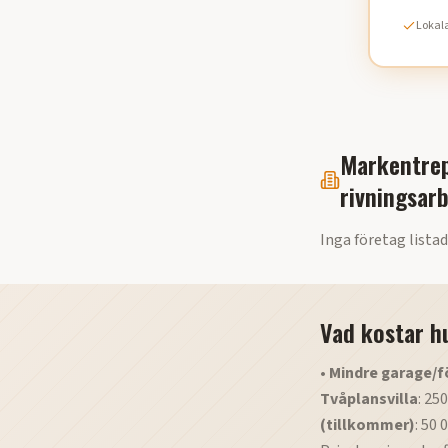
Lokala
Markentrep
rivningsar
Inga företag listad
Vad kostar h
•
Mindre garage/f
Tvåplansvilla
: 25
(tillkommer)
: 50 