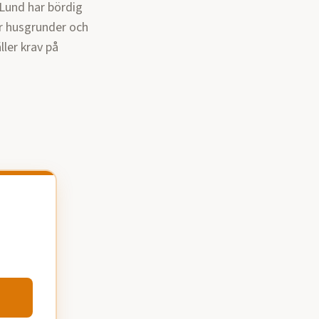
Lund har bördig
ör husgrunder och
ler krav på