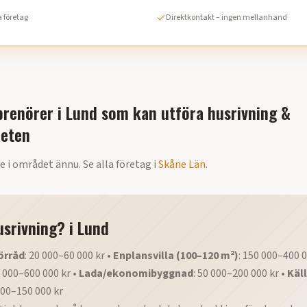
 företag
Direktkontakt – ingen mellanhand
renörer i
Lund
som kan utföra
husrivning &
beten
e i området ännu. Se alla företag i
Skåne Län
.
usrivning?
i
Lund
örråd
: 20 000–60 000 kr •
Enplansvilla (100–120 m²)
: 150 000–400 0
0 000–600 000 kr •
Lada/ekonomibyggnad
: 50 000–200 000 kr •
Käll
000–150 000 kr