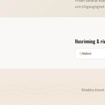
Priset varierar kr
och tillgänglighet
Husrivning & r
Malmö
Bläddra bland