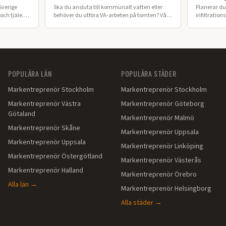
Sverige
Ska du ansluta till kommunalt vatten eller
Planerar du 
ch tjäle.
behöver du utföra VA-arbeten på tomten? Vår
infiltration
 lyckat
guide förklarar processen från ansökan till
ska anlägga
färdig installation i Värmland.
POPULÄRA LÄN
POPULÄRA STÄDER
Markentreprenör
Stockholm
Markentreprenör
Stockholm
Markentreprenör
Västra
Markentreprenör
Göteborg
Götaland
Markentreprenör
Malmö
Markentreprenör
Skåne
Markentreprenör
Uppsala
Markentreprenör
Uppsala
Markentreprenör
Linköping
Markentreprenör
Östergötland
Markentreprenör
Västerås
Markentreprenör
Halland
Markentreprenör
Örebro
Alla län →
Markentreprenör
Helsingborg
Alla städer →