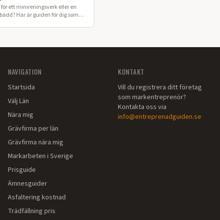
för ett minireningsverk eller en
sbädd? Här är guiden för dig som
 enskilt avlopp i Kalmar län.
NAVIGATION
KONTAKT
Startsida
Vill du registrera ditt företag
som markentreprenör?
Välj Län
Kontakta oss via
Nära mig
info@entreprenadguiden.se
Grävfirma per län
Grävfirma nära mig
Markarbeten i Sverige
Prisguide
Ämnesguider
Asfaltering kostnad
Trädfällning pris