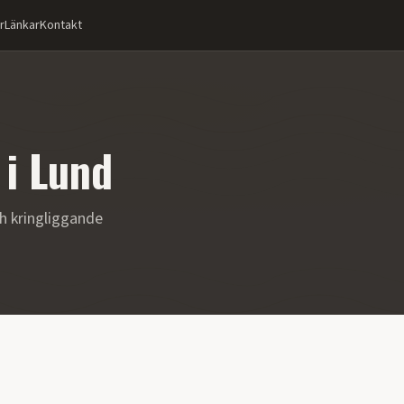
r
Länkar
Kontakt
i
Lund
h kringliggande