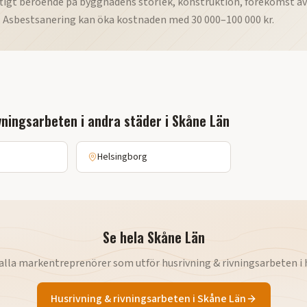
aftigt beroende på byggnadens storlek, konstruktion, förekomst av
. Asbestsanering kan öka kostnaden med 30 000–100 000 kr.
ivningsarbeten
i andra städer i
Skåne Län
Helsingborg
Se hela
Skåne Län
 alla markentreprenörer som utför
husrivning & rivningsarbeten
i 
Husrivning & rivningsarbeten
i
Skåne Län