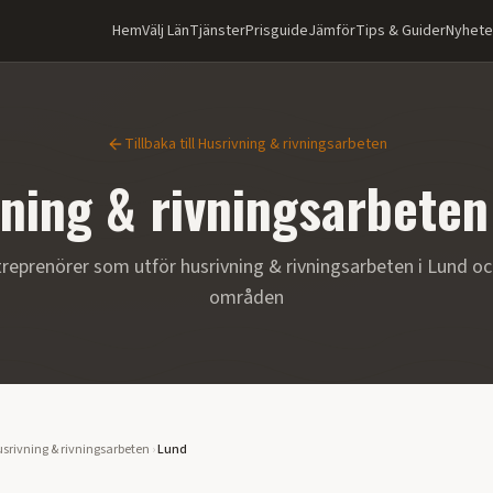
Hem
Välj Län
Tjänster
Prisguide
Jämför
Tips & Guider
Nyhete
Tillbaka till
Husrivning & rivningsarbeten
ning & rivningsarbeten
treprenörer som utför
husrivning & rivningsarbeten
i
Lund
oc
områden
srivning & rivningsarbeten
›
Lund