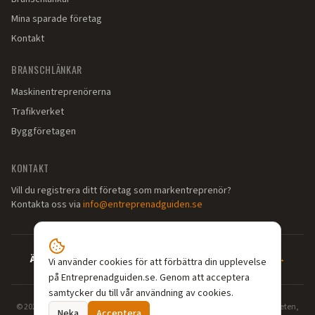
Mina sparade företag
Kontakt
BRANSCHLÄNKAR
Maskinentreprenörerna
Trafikverket
Byggföretagen
KONTAKT
Vill du registrera ditt företag som markentreprenör?
Kontakta oss via
info@entreprenadguiden.se
Är du markentreprenör?
—
Syns där dina kunder söker →
Vi använder cookies för att förbättra din upplevelse
på Entreprenadguiden.se. Genom att acceptera
samtycker du till vår användning av cookies.
©
2026
Entreprenadguiden.se — Din guide till markentreprenörer. Grävarbeten,
Neka
Acceptera