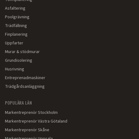
Asfaltering
Poolgrävning
Trädfällning
Finplanering
Uppfarter
Murar & stödmurar
Grundisolering
Husrivning
Entreprenadmaskiner
Trädgårdsanläggning
POPULÄRA LÄN
Markentreprenör
Stockholm
Markentreprenör
Västra Götaland
Markentreprenör
Skåne
Markentreprenör
Uppsala