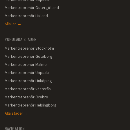
Markentreprenör
Östergötland
Markentreprenör
Halland
Alla län →
POPULÄRA STÄDER
Markentreprenör
Stockholm
Markentreprenör
Göteborg
Markentreprenör
Malmö
Markentreprenör
Uppsala
Markentreprenör
Linköping
Markentreprenör
Västerås
Markentreprenör
Örebro
Markentreprenör
Helsingborg
Alla städer →
NAVIGATION