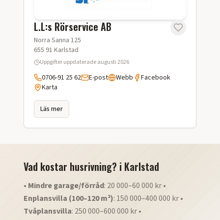
L.L:s Rörservice AB
Norra Sanna 125
655 91
Karlstad
Uppgifter uppdaterade
augusti 2026
0706-91 25 62
E-post
Webb
Facebook
Karta
Läs mer
Vad kostar husrivning?
i
Karlstad
•
Mindre garage/förråd
: 20 000–60 000 kr •
Enplansvilla (100–120 m²)
: 150 000–400 000 kr •
Tvåplansvilla
: 250 000–600 000 kr •