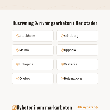
Husrivning & rivningsarbeten
i fler städer
Stockholm
Göteborg
Malmö
Uppsala
Linköping
Västerås
Örebro
Helsingborg
Nyheter inom markarbeten
Alla nyheter