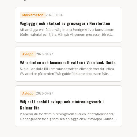
Markarbeten
2026-08-06
Vägbygge och skötsel av grusvägar i Norrbotten
Att anlägga en hållbar väg i norra Sverige kräver kunskap om
både material och tjäle. Här går vi igenom processen för ett
lyckat vägbygge på din fastighet.
Avlopp
2026-07-27
VA-arbeten och kommunalt vatten i Värmland: Guide
Ska du ansluta till kommunalt vatten eller behöver du utföra
VA-arbeten på tomten? Vår guide förklarar processen från
ansökan till färdig installation i Värmland.
Avlopp
2026-07-27
Välj rätt enskilt avlopp och minireningsverk i
Kalmar län
Planerar du för ett minireningsverk eller en infiltrationsbädd?
Här är guiden för dig som ska anlägga enskilt avlopp i Kalmar
län.