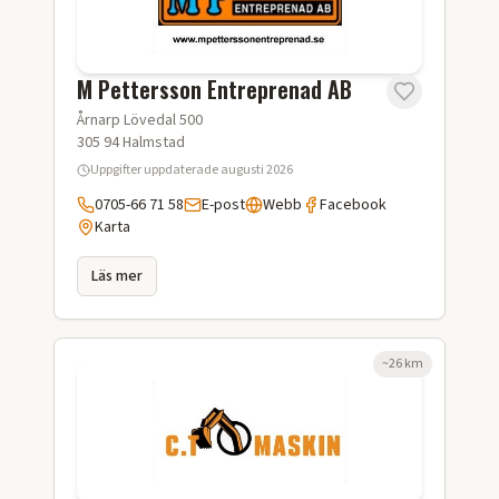
M Pettersson Entreprenad AB
Årnarp Lövedal 500
305 94
Halmstad
Uppgifter uppdaterade
augusti 2026
0705-66 71 58
E-post
Webb
Facebook
Karta
Läs mer
~
26
km