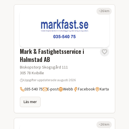
~
26
km
Mark & Fastighetsservice i
Halmstad AB
Biskopstorp Skogsgård 111
305 78
Kvibille
Uppgifter uppdaterade
augusti 2026
035-540 75
E-post
Webb
Facebook
Karta
Läs mer
~
26
km