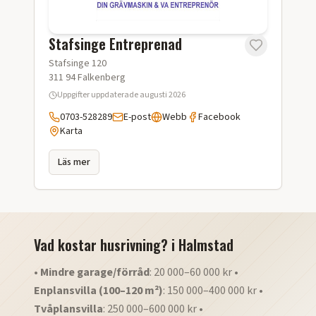
Stafsinge Entreprenad
Stafsinge 120
311 94
Falkenberg
Uppgifter uppdaterade
augusti 2026
0703-528289
E-post
Webb
Facebook
Karta
Läs mer
Vad kostar husrivning?
i
Halmstad
•
Mindre garage/förråd
: 20 000–60 000 kr •
Enplansvilla (100–120 m²)
: 150 000–400 000 kr •
Tvåplansvilla
: 250 000–600 000 kr •