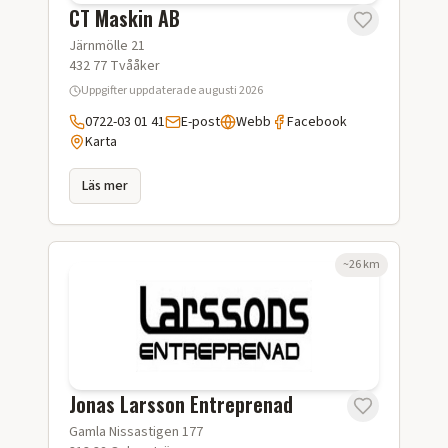
CT Maskin AB
Järnmölle 21
432 77
Tvååker
Uppgifter uppdaterade
augusti 2026
0722-03 01 41
E-post
Webb
Facebook
Karta
Läs mer
~
26
km
Jonas Larsson Entreprenad
Gamla Nissastigen 177