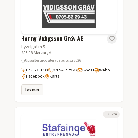
Ronny Vidigsson Gräv AB
Hyvelgatan 5
285 38
Markaryd
Uppgifter uppdaterade
augusti 2026
0433-711 99
0705-82 29 43
E-post
Webb
Facebook
Karta
Läs mer
~
26
km