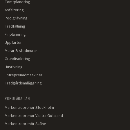
Tomtplanering
Asfaltering
Poolgrävning
Trädfällning
Finplanering
Uppfarter
Murar & stödmurar
Grundisolering
Husrivning
Entreprenadmaskiner
Trädgårdsanläggning
POPULÄRA LÄN
Markentreprenör
Stockholm
Markentreprenör
Västra Götaland
Markentreprenör
Skåne