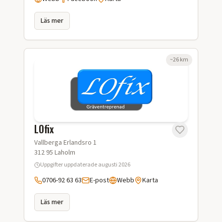
Läs mer
~
26
km
LOfix
Vallberga Erlandsro 1
312 95
Laholm
Uppgifter uppdaterade
augusti 2026
0706-92 63 63
E-post
Webb
Karta
Läs mer