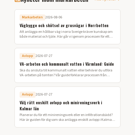
Markarbeten
2026-08-06
Vägbygge och skötsel av grusvägar i Norrbotten
Att anlägga en hållbar väg i norra Sverige kräver kunskap om
både material och tjäle. Här går vi igenom processen för ett
lyckat vägbygge på din fastighet.
Avlopp
2026-07-27
VA-arbeten och kommunalt vatten i Värmland: Guide
Ska du ansluta till kommunalt vatten eller behöver du utföra
VA-arbeten på tomten? Vår guide förklarar processen från
ansökan till färdig installation i Värmland.
Avlopp
2026-07-27
Välj rätt enskilt avlopp och minireningsverk i
Kalmar län
Planerar du för ett minireningsverk eller en infiltrationsbädd?
Här är guiden för dig som ska anlägga enskilt avlopp i Kalmar
län.