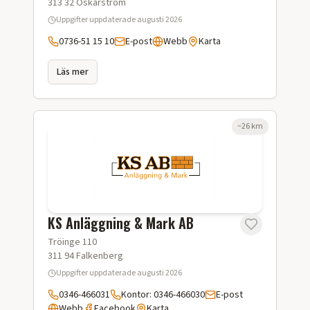
313 32
Oskarström
Uppgifter uppdaterade
augusti 2026
0736-51 15 10
E-post
Webb
Karta
Läs mer
~
26
km
KS Anläggning & Mark AB
Tröinge 110
311 94
Falkenberg
Uppgifter uppdaterade
augusti 2026
0346-466031
Kontor: 0346-466030
E-post
Webb
Facebook
Karta