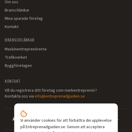
Om oss
Branschlänkar
Mina sparade företag
Kontakt
BRANSCHLÄNKAR
Maskinentreprenörerna
Trafikverket
Byggföretagen
KONTAKT
Vill du registrera ditt företag som markentreprenör?
Kontakta oss via
info@entreprenadguiden.se
Är du markentreprenör?
—
Syns där dina kunder söker →
Vi använder cookies för att förbättra din upplevelse
på Entreprenadguiden.se. Genom att acceptera