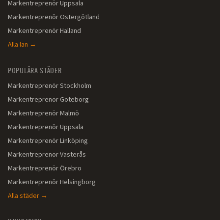
Markentreprenör
Uppsala
Markentreprenör
Östergötland
Markentreprenör
Halland
Alla län →
POPULÄRA STÄDER
Markentreprenör
Stockholm
Markentreprenör
Göteborg
Markentreprenör
Malmö
Markentreprenör
Uppsala
Markentreprenör
Linköping
Markentreprenör
Västerås
Markentreprenör
Örebro
Markentreprenör
Helsingborg
Alla städer →