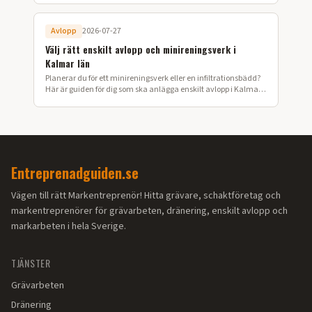
Avlopp
2026-07-27
Välj rätt enskilt avlopp och minireningsverk i
Kalmar län
Planerar du för ett minireningsverk eller en infiltrationsbädd?
Här är guiden för dig som ska anlägga enskilt avlopp i Kalmar
län.
Entreprenadguiden.se
Vägen till rätt Markentreprenör! Hitta grävare, schaktföretag och
markentreprenörer för grävarbeten, dränering, enskilt avlopp och
markarbeten i hela Sverige.
TJÄNSTER
Grävarbeten
Dränering