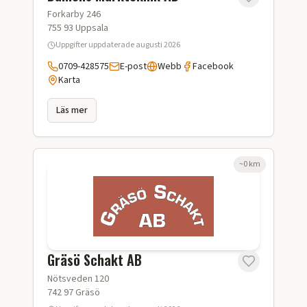
Forkarby 246
755 93
Uppsala
Uppgifter uppdaterade
augusti 2026
0709-428575
E-post
Webb
Facebook
Karta
Läs mer
~
0
km
Gräsö Schakt AB
Nötsveden 120
742 97
Gräsö