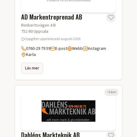
AD Markentreprenad AB
Rimbertsvägen 4 B
752 60
Uppsala
Uppgifter uppdaterade
augusti 2026
0760-29 79 59
E-post
Webb
Instagram
Karta
Läs mer
~
0
km
Dahléns Markteknik AB