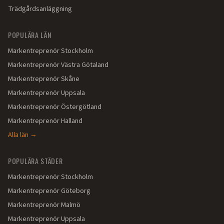
Trädgårdsanläggning
POPULÄRA LÄN
Markentreprenör
Stockholm
Markentreprenör
Västra Götaland
Markentreprenör
Skåne
Markentreprenör
Uppsala
Markentreprenör
Östergötland
Markentreprenör
Halland
Alla län →
POPULÄRA STÄDER
Markentreprenör
Stockholm
Markentreprenör
Göteborg
Markentreprenör
Malmö
Markentreprenör
Uppsala