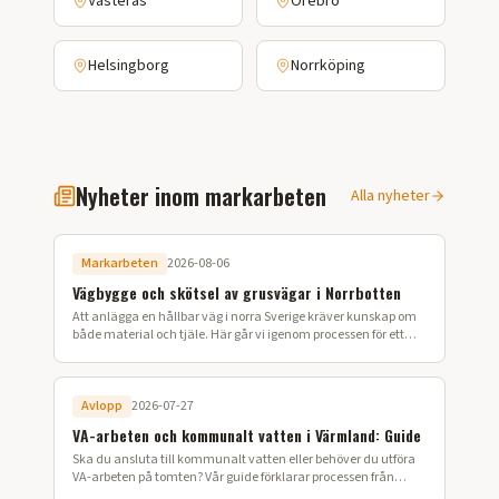
Västerås
Örebro
Helsingborg
Norrköping
Nyheter inom markarbeten
Alla nyheter
Markarbeten
2026-08-06
Vägbygge och skötsel av grusvägar i Norrbotten
Att anlägga en hållbar väg i norra Sverige kräver kunskap om
både material och tjäle. Här går vi igenom processen för ett
lyckat vägbygge på din fastighet.
Avlopp
2026-07-27
VA-arbeten och kommunalt vatten i Värmland: Guide
Ska du ansluta till kommunalt vatten eller behöver du utföra
VA-arbeten på tomten? Vår guide förklarar processen från
ansökan till färdig installation i Värmland.