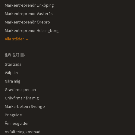
Markentreprenör
Linköping
Markentreprenör
Västerås
Markentreprenör
Örebro
Markentreprenör
Helsingborg
Alla städer →
NAVIGATION
Startsida
Välj Län
Nära mig
Grävfirma per län
Grävfirma nära mig
Markarbeten i Sverige
Prisguide
Ämnesguider
Asfaltering kostnad