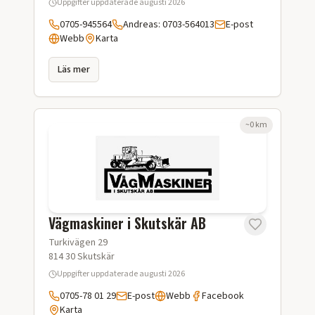
Uppgifter uppdaterade
augusti 2026
0705-945564
Andreas: 0703-564013
E-post
Webb
Karta
Läs mer
~
0
km
Vägmaskiner i Skutskär AB
Turkivägen 29
814 30
Skutskär
Uppgifter uppdaterade
augusti 2026
0705-78 01 29
E-post
Webb
Facebook
Karta