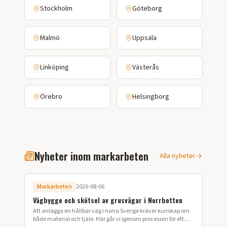
Stockholm
Göteborg
Malmö
Uppsala
Linköping
Västerås
Örebro
Helsingborg
Nyheter inom markarbeten
Alla nyheter
Markarbeten
2026-08-06
Vägbygge och skötsel av grusvägar i Norrbotten
Att anlägga en hållbar väg i norra Sverige kräver kunskap om
både material och tjäle. Här går vi igenom processen för ett