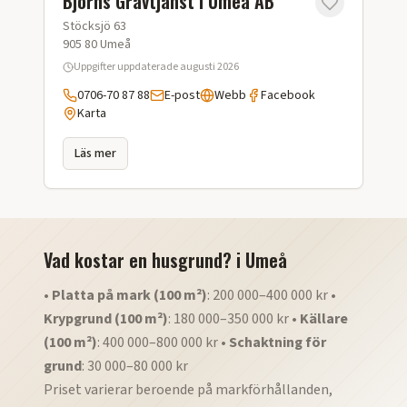
Björns Grävtjänst i Umeå AB
Stöcksjö 63
905 80
Umeå
Uppgifter uppdaterade
augusti 2026
0706-70 87 88
E-post
Webb
Facebook
Karta
Läs mer
Vad kostar en husgrund?
i
Umeå
•
Platta på mark (100 m²)
: 200 000–400 000 kr •
Krypgrund (100 m²)
: 180 000–350 000 kr •
Källare
(100 m²)
: 400 000–800 000 kr •
Schaktning för
grund
: 30 000–80 000 kr
Priset varierar beroende på markförhållanden,