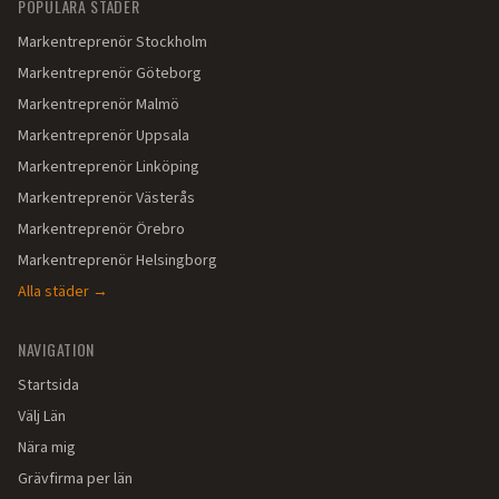
POPULÄRA STÄDER
Markentreprenör
Stockholm
Markentreprenör
Göteborg
Markentreprenör
Malmö
Markentreprenör
Uppsala
Markentreprenör
Linköping
Markentreprenör
Västerås
Markentreprenör
Örebro
Markentreprenör
Helsingborg
Alla städer →
NAVIGATION
Startsida
Välj Län
Nära mig
Grävfirma per län