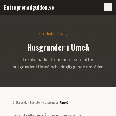
Entreprenadguiden.se
Tillbaka till
Husgrunder
Husgrunder
i
Umeå
Lokala markentreprenörer som utför
husgrunder
i
Umeå
och kringliggande områden
Startsida
›
Tjänster
›
Husgrunder
›
Umeå
Letar du efter en pålitlig entreprenör för