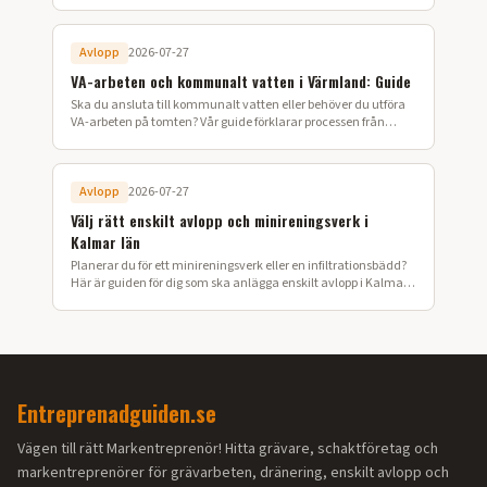
lyckat vägbygge på din fastighet.
Avlopp
2026-07-27
VA-arbeten och kommunalt vatten i Värmland: Guide
Ska du ansluta till kommunalt vatten eller behöver du utföra
VA-arbeten på tomten? Vår guide förklarar processen från
ansökan till färdig installation i Värmland.
Avlopp
2026-07-27
Välj rätt enskilt avlopp och minireningsverk i
Kalmar län
Planerar du för ett minireningsverk eller en infiltrationsbädd?
Här är guiden för dig som ska anlägga enskilt avlopp i Kalmar
län.
Entreprenadguiden.se
Vägen till rätt Markentreprenör! Hitta grävare, schaktföretag och
markentreprenörer för grävarbeten, dränering, enskilt avlopp och