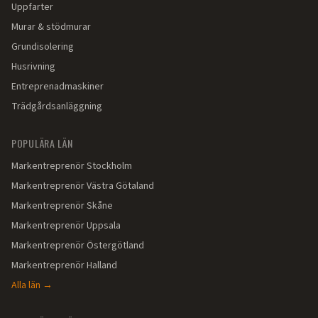
Uppfarter
Murar & stödmurar
Grundisolering
Husrivning
Entreprenadmaskiner
Trädgårdsanläggning
POPULÄRA LÄN
Markentreprenör
Stockholm
Markentreprenör
Västra Götaland
Markentreprenör
Skåne
Markentreprenör
Uppsala
Markentreprenör
Östergötland
Markentreprenör
Halland
Alla län →