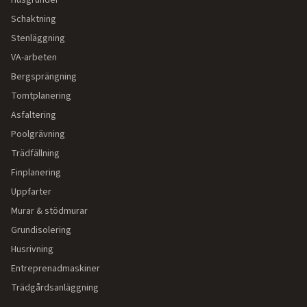
Husgrunder
Schaktning
Stenläggning
VA-arbeten
Bergsprängning
Tomtplanering
Asfaltering
Poolgrävning
Trädfällning
Finplanering
Uppfarter
Murar & stödmurar
Grundisolering
Husrivning
Entreprenadmaskiner
Trädgårdsanläggning