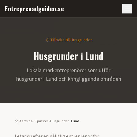
Entreprenadguiden.se
Tillbaka till
Husgrunder
Husgrunder
i
Lund
Lokala markentreprenörer som utför
husgrunder
i
Lund
och kringliggande områden
Startsida
›
Tjänster
›
Husgrunder
›
Lund
Letar du efter en pålitlig entreprenör för