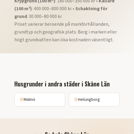
Krypgrund (100 m²)
: 180 000–350 000 kr •
Källare
(100 m²)
: 400 000–800 000 kr •
Schaktning för
grund
: 30 000–80 000 kr
Priset varierar beroende på markförhållanden,
grundtyp och geografisk plats. Berg i marken eller
högt grundvatten kan öka kostnaden väsentligt.
Husgrunder
i andra städer i
Skåne Län
Malmö
Helsingborg