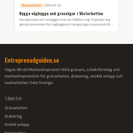
Markarbeten
2026-07-22
Bygga vägbygge och grusvägar i Västerbotten
Hur planerar och anlägger man en hållbar väg? Vi guidar dig
genom processen för vägbygge och skogsvägar anpassade för
Västerbottens klimat.
Entreprenadguiden.se
Vägen till rätt Markentreprenör! Hitta grävare, schaktföretag och
markentreprenörer för grävarbeten, dränering, enskilt avlopp och
markarbeten i hela Sverige.
TJÄNSTER
Grävarbeten
Dränering
Enskilt avlopp