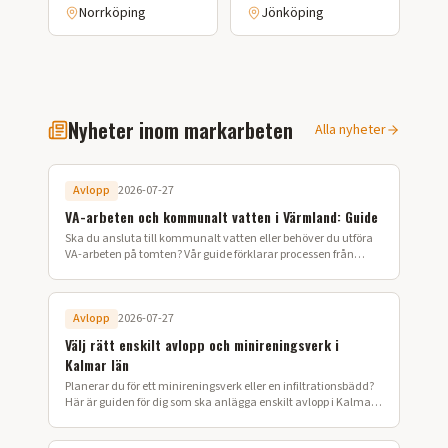
Norrköping
Jönköping
Nyheter inom markarbeten
Alla nyheter
Avlopp
2026-07-27
VA-arbeten och kommunalt vatten i Värmland: Guide
Ska du ansluta till kommunalt vatten eller behöver du utföra
VA-arbeten på tomten? Vår guide förklarar processen från
ansökan till färdig installation i Värmland.
Avlopp
2026-07-27
Välj rätt enskilt avlopp och minireningsverk i
Kalmar län
Planerar du för ett minireningsverk eller en infiltrationsbädd?
Här är guiden för dig som ska anlägga enskilt avlopp i Kalmar
län.