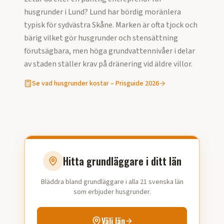
husgrunder
i
Lund
?
Lund har bördig moränlera
typisk för sydvästra Skåne. Marken är ofta tjock och
bärig vilket gör husgrunder och stensättning
förutsägbara, men höga grundvattennivåer i delar
av staden ställer krav på dränering vid äldre villor.
Se vad
husgrunder
kostar – Prisguide
2026
Hitta grundläggare i ditt län
Bläddra bland grundläggare i alla 21 svenska län
som erbjuder husgrunder.
Välj län