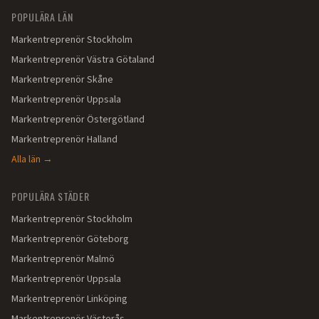
POPULÄRA LÄN
Markentreprenör
Stockholm
Markentreprenör
Västra Götaland
Markentreprenör
Skåne
Markentreprenör
Uppsala
Markentreprenör
Östergötland
Markentreprenör
Halland
Alla län →
POPULÄRA STÄDER
Markentreprenör
Stockholm
Markentreprenör
Göteborg
Markentreprenör
Malmö
Markentreprenör
Uppsala
Markentreprenör
Linköping