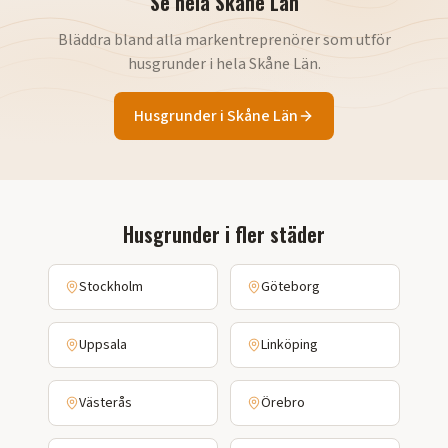
Se hela
Skåne Län
Bläddra bland alla markentreprenörer som utför
husgrunder
i hela
Skåne Län
.
Husgrunder
i
Skåne Län
Husgrunder
i fler städer
Stockholm
Göteborg
Uppsala
Linköping
Västerås
Örebro