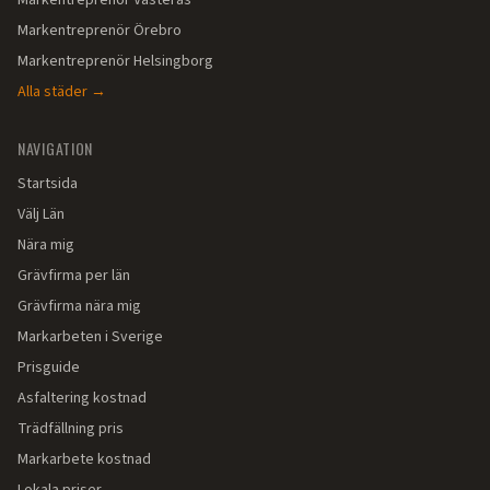
Markentreprenör
Västerås
Markentreprenör
Örebro
Markentreprenör
Helsingborg
Alla städer →
NAVIGATION
Startsida
Välj Län
Nära mig
Grävfirma per län
Grävfirma nära mig
Markarbeten i Sverige
Prisguide
Asfaltering kostnad
Trädfällning pris
Markarbete kostnad