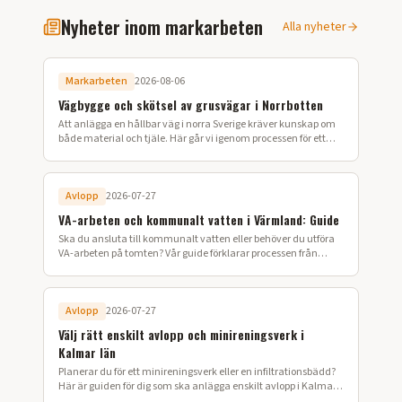
Nyheter inom markarbeten
Alla nyheter
Markarbeten
2026-08-06
Vägbygge och skötsel av grusvägar i Norrbotten
Att anlägga en hållbar väg i norra Sverige kräver kunskap om
både material och tjäle. Här går vi igenom processen för ett
lyckat vägbygge på din fastighet.
Avlopp
2026-07-27
VA-arbeten och kommunalt vatten i Värmland: Guide
Ska du ansluta till kommunalt vatten eller behöver du utföra
VA-arbeten på tomten? Vår guide förklarar processen från
ansökan till färdig installation i Värmland.
Avlopp
2026-07-27
Välj rätt enskilt avlopp och minireningsverk i
Kalmar län
Planerar du för ett minireningsverk eller en infiltrationsbädd?
Här är guiden för dig som ska anlägga enskilt avlopp i Kalmar
län.