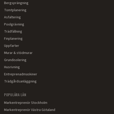
Bergsprängning
Tomtplanering
Asfaltering
Poolgrävning
Trädfällning
Finplanering
Uppfarter
Murar & stödmurar
Grundisolering
Husrivning
Entreprenadmaskiner
Trädgårdsanläggning
POPULÄRA LÄN
Markentreprenör
Stockholm
Markentreprenör
Västra Götaland