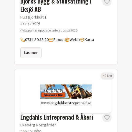
Björks Bygg & Stensättning i
Eksjö AB
Hult Björkhult 1
573 75
Ydre
Uppgifter uppdaterade
augusti 2026
0731-50 53 20
E-post
Webb
Karta
Läs mer
~
0
km
Engdahls Entreprenad & Åkeri
Ekeberg Norrgården
566 36
Habo