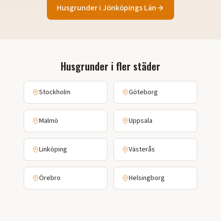
Husgrunder
i
Jönköpings Län
Husgrunder
i fler städer
Stockholm
Göteborg
Malmö
Uppsala
Linköping
Västerås
Örebro
Helsingborg