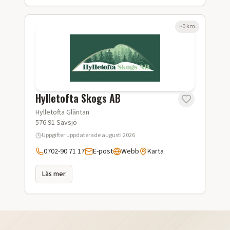
~
0
km
Hylletofta Skogs AB
Hylletofta Gläntan
576 91
Sävsjö
Uppgifter uppdaterade
augusti 2026
0702-90 71 17
E-post
Webb
Karta
Läs mer