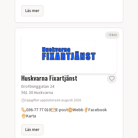
Läs mer
~
0
km
Huskvarna Fixartjänst
Drottninggatan 24
561 30
Huskvarna
Uppgifter uppdaterade
augusti 2026
036-77 77 010
E-post
Webb
Facebook
Karta
Läs mer