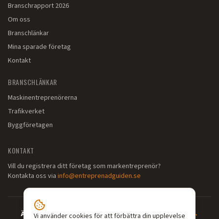
Branschrapport 2026
Om oss
Branschlänkar
Mina sparade företag
Kontakt
BRANSCHLÄNKAR
Maskinentreprenörerna
Trafikverket
Byggföretagen
KONTAKT
Vill du registrera ditt företag som markentreprenör?
Kontakta oss via
info@entreprenadguiden.se
Är du markentreprenör?
—
Syns där dina kunder söker →
Vi använder cookies för att förbättra din upplevelse