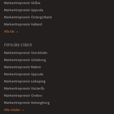
Markentreprenör
Skåne
Markentreprenör
Uppsala
Markentreprenör
Östergötland
Markentreprenör
Halland
Alla län →
POPULÄRA STÄDER
Markentreprenör
Stockholm
Markentreprenör
Göteborg
Markentreprenör
Malmö
Markentreprenör
Uppsala
Markentreprenör
Linköping
Markentreprenör
Västerås
Markentreprenör
Örebro
Markentreprenör
Helsingborg
Alla städer →