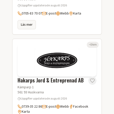
Uppgifter uppdaterade
augusti 2026
0705-83 70 07
E-post
Webb
Karta
Läs mer
~
0
km
Hakarps Jord & Entreprenad AB
Kämparp 1
561 93
Huskvarna
Uppgifter uppdaterade
augusti 2026
0739-35 22 86
E-post
Webb
Facebook
Karta