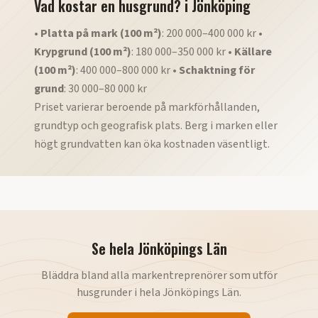
Vad kostar en husgrund?
i
Jönköping
•
Platta på mark (100 m²)
: 200 000–400 000 kr •
Krypgrund (100 m²)
: 180 000–350 000 kr •
Källare
(100 m²)
: 400 000–800 000 kr •
Schaktning för
grund
: 30 000–80 000 kr
Priset varierar beroende på markförhållanden,
grundtyp och geografisk plats. Berg i marken eller
högt grundvatten kan öka kostnaden väsentligt.
Se hela
Jönköpings Län
Bläddra bland alla markentreprenörer som utför
husgrunder
i hela
Jönköpings Län
.