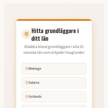
Hitta grundläggare i
ditt län
Bläddra bland grundläggare i alla 21
svenska län som erbjuder husgrunder.
Blekinge
Dalarna
Gotlands