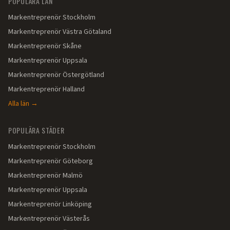
POPULÄRA LÄN
Markentreprenör
Stockholm
Markentreprenör
Västra Götaland
Markentreprenör
Skåne
Markentreprenör
Uppsala
Markentreprenör
Östergötland
Markentreprenör
Halland
Alla län →
POPULÄRA STÄDER
Markentreprenör
Stockholm
Markentreprenör
Göteborg
Markentreprenör
Malmö
Markentreprenör
Uppsala
Markentreprenör
Linköping
Markentreprenör
Västerås