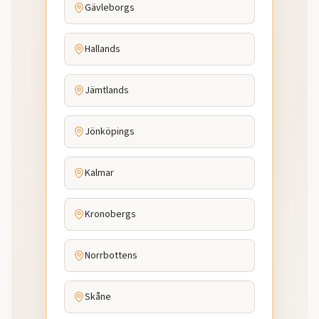
Gävleborgs
Hallands
Jämtlands
Jönköpings
Kalmar
Kronobergs
Norrbottens
Skåne