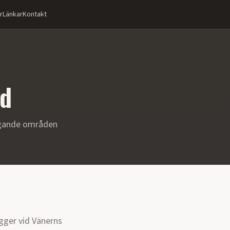
r
Länkar
Kontakt
ad
ggande områden
igger vid Vänerns