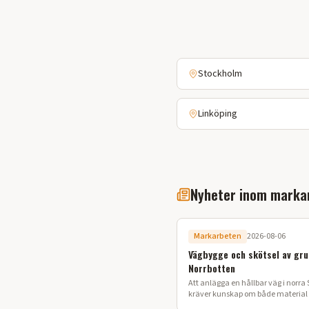
Stockholm
Linköping
Nyheter inom marka
Markarbeten
2026-08-06
Vägbygge och skötsel av gru
Norrbotten
Att anlägga en hållbar väg i norra 
kräver kunskap om både material o
Här går vi igenom processen för ett