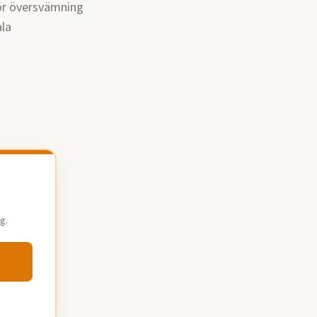
för översvämning
ala
g.