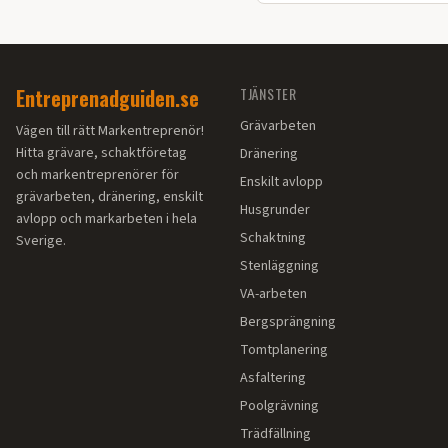
vägbygge på din fastighet.
Entreprenadguiden.se
TJÄNSTER
Grävarbeten
Vägen till rätt Markentreprenör!
Hitta grävare, schaktföretag
Dränering
och markentreprenörer för
Enskilt avlopp
grävarbeten, dränering, enskilt
Husgrunder
avlopp och markarbeten i hela
Schaktning
Sverige.
Stenläggning
VA-arbeten
Bergsprängning
Tomtplanering
Asfaltering
Poolgrävning
Trädfällning