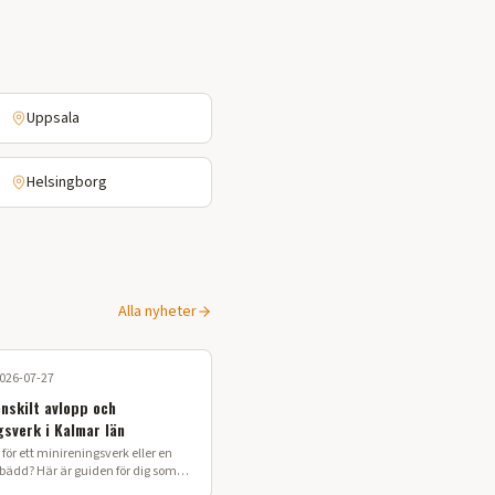
Uppsala
Helsingborg
Alla nyheter
026-07-27
enskilt avlopp och
gsverk i Kalmar län
för ett minireningsverk eller en
sbädd? Här är guiden för dig som
 enskilt avlopp i Kalmar län.