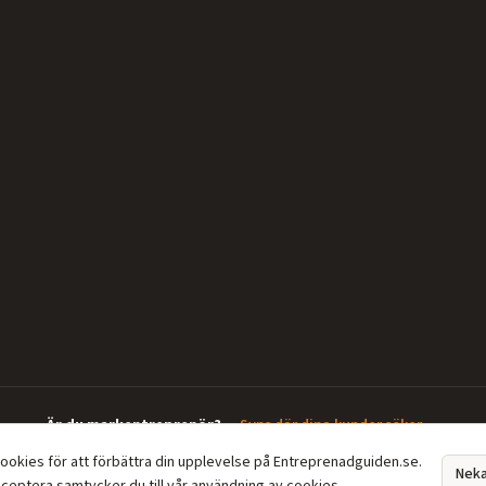
Är du markentreprenör?
—
Syns där dina kunder söker →
cookies för att förbättra din upplevelse på Entreprenadguiden.se.
Nek