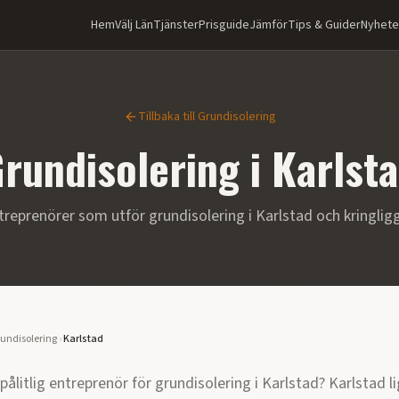
Hem
Välj Län
Tjänster
Prisguide
Jämför
Tips & Guider
Nyhete
Tillbaka till
Grundisolering
rundisolering
i
Karlst
treprenörer som utför
grundisolering
i
Karlstad
och kringli
undisolering
›
Karlstad
 pålitlig entreprenör för
grundisolering
i
Karlstad
?
Karlstad l