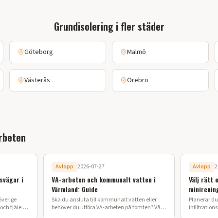
Grundisolering
i fler städer
Göteborg
Malmö
Västerås
Örebro
rbeten
Avlopp
2026-07-27
Avlopp
2
svägar i
VA-arbeten och kommunalt vatten i
Välj rätt 
Värmland: Guide
minirenin
Sverige
Ska du ansluta till kommunalt vatten eller
Planerar du 
ch tjäle.
behöver du utföra VA-arbeten på tomten? Vår
infiltration
 lyckat
guide förklarar processen från ansökan till
ska anlägga