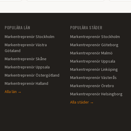
färdig installation i Värmland.
POPULÄRA LÄN
POPULÄRA STÄDER
Markentreprenör
Stockholm
Markentreprenör
Stockholm
Markentreprenör
Västra
Markentreprenör
Göteborg
Götaland
Markentreprenör
Malmö
Markentreprenör
Skåne
Markentreprenör
Uppsala
Markentreprenör
Uppsala
Markentreprenör
Linköping
Markentreprenör
Östergötland
Markentreprenör
Västerås
Markentreprenör
Halland
Markentreprenör
Örebro
Alla län →
Markentreprenör
Helsingborg
Alla städer →