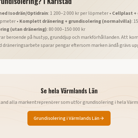
rundisolering?
i
Karlstad
med Isodrän/Optidrain
: 1 200–2 000 kr per löpmeter •
Cellplast +
öpmeter •
Komplett dränering + grundisolering (normalvilla)
: 1
ring (utan dränering)
: 80 000–150 000 kr
rar beroende på hustyp, grunddjup och markförhållanden. Att ko
d dräneringsarbete sparar pengar eftersom marken ändå grävs up
Se hela
Värmlands Län
land alla markentreprenörer som utför
grundisolering
i hela
Värm
Grundisolering
i
Värmlands Län