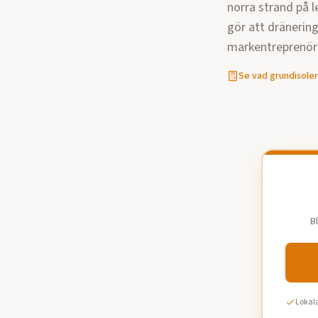
norra strand på 
gör att dränering
markentreprenör
Se vad
grundisoler
B
Lokala