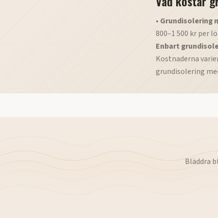
Vad kostar g
•
Grundisolering 
800–1 500 kr per l
Enbart grundisole
Kostnaderna varie
grundisolering me
Bläddra b