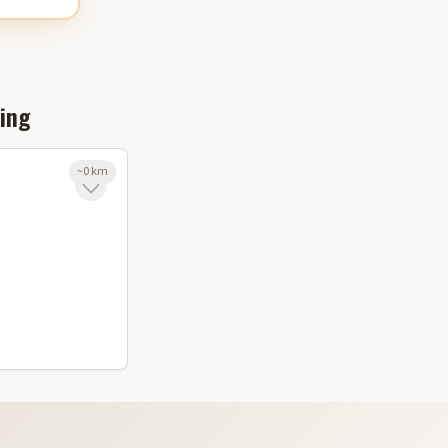
ing
~
0
km