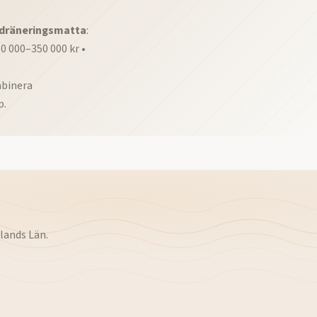
 dräneringsmatta
:
50 000–350 000 kr •
mbinera
p.
lands Län
.