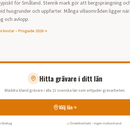
ypiskt för Småland. Stenrik mark gör att bergsprängning oc
 vid husgrunder och uppfarter. Många villaområden ligger nära
ng och avlopp.
en
kostar – Prisguide
2026
Hitta grävare i ditt län
Bläddra bland grävare i alla 21 svenska län som erbjuder grävarbeten.
Välj län
 företag
Direktkontakt – ingen mellanhand