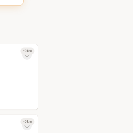
~
0
km
~
0
km