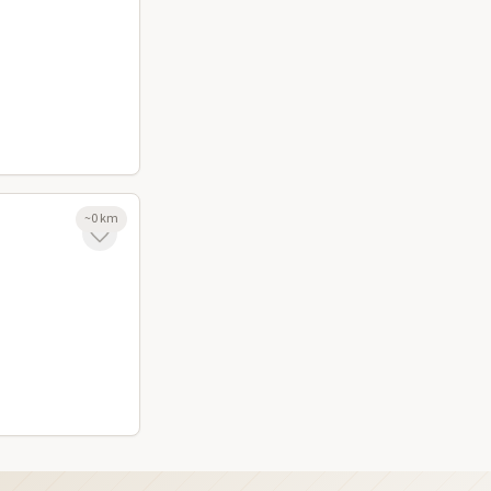
~
0
km