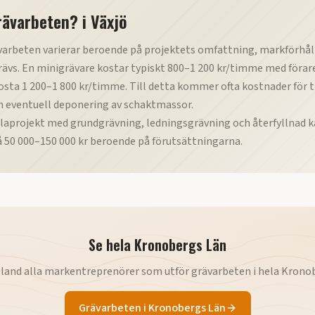
rävarbeten?
i
Växjö
varbeten varierar beroende på projektets omfattning, markförhål
ävs. En minigrävare kostar typiskt 800–1 200 kr/timme med förar
sta 1 200–1 800 kr/timme. Till detta kommer ofta kostnader för t
h eventuell deponering av schaktmassor.
llaprojekt med grundgrävning, ledningsgrävning och återfyllnad k
 50 000–150 000 kr beroende på förutsättningarna.
Se hela
Kronobergs Län
bland alla markentreprenörer som utför
grävarbeten
i hela
Kronob
Grävarbeten
i
Kronobergs Län