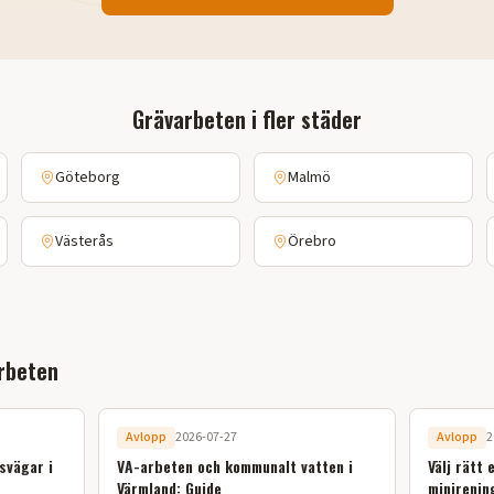
Grävarbeten
i fler städer
Göteborg
Malmö
Västerås
Örebro
rbeten
Avlopp
2026-07-27
Avlopp
2
svägar i
VA-arbeten och kommunalt vatten i
Välj rätt 
Värmland: Guide
minirenin