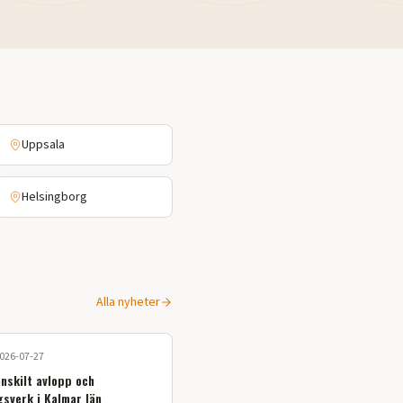
Uppsala
Helsingborg
Alla nyheter
026-07-27
enskilt avlopp och
gsverk i Kalmar län