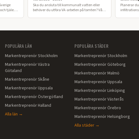
Sverige
Ska du ansluta till kommunalt vatten eller
Planerar du 
ch tjäle.
behöver du utföra VA-arbeten på tomten? Vår
infiltration
 lyckat
guide förklarar processen från ansökan till
ska anlägga
färdig installation i Värmland.
POPULÄRA LÄN
POPULÄRA STÄDER
Markentreprenör
Stockholm
Markentreprenör
Stockholm
Markentreprenör
Västra
Markentreprenör
Göteborg
Götaland
Markentreprenör
Malmö
Markentreprenör
Skåne
Markentreprenör
Uppsala
Markentreprenör
Uppsala
Markentreprenör
Linköping
Markentreprenör
Östergötland
Markentreprenör
Västerås
Markentreprenör
Halland
Markentreprenör
Örebro
Alla län →
Markentreprenör
Helsingborg
Alla städer →