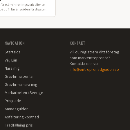
för ett minireningsverk eller en
sbädd? Här är guiden för dig som
 enskilt avlopp i Kalmar län.
NAVIGATION
KONTAKT
Startsida
Vill du registrera ditt företag
som markentreprenör?
Välj Län
Kontakta oss via
Nära mig
info@entreprenadguiden.se
Grävfirma per län
Grävfirma nära mig
Markarbeten i Sverige
Prisguide
Ämnesguider
Asfaltering kostnad
Trädfällning pris