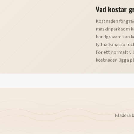
Vad kostar g
Kostnaden för grä
maskinpark som kr
bandgrävare kan ko
fyllnadsmassor oc
För ett normalt vi
kostnaden ligga på
Bläddra 