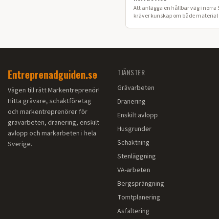
Att anlägga en hållbar väg i norra 
kräver kunskap om både material o
Här går vi igenom processen för ett
vägbygge på din fastighet.
Entreprenadguiden.se
TJÄNSTER
Grävarbeten
Vägen till rätt Markentreprenör!
Hitta grävare, schaktföretag
Dränering
och markentreprenörer för
Enskilt avlopp
grävarbeten, dränering, enskilt
Husgrunder
avlopp och markarbeten i hela
Schaktning
Sverige.
Stenläggning
VA-arbeten
Bergsprängning
Tomtplanering
Asfaltering