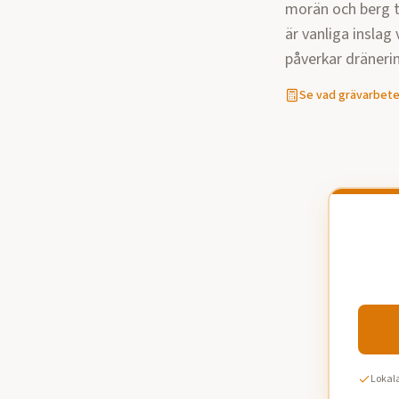
morän och berg t
är vanliga inslag
påverkar dräneri
Se vad
grävarbet
Lokala