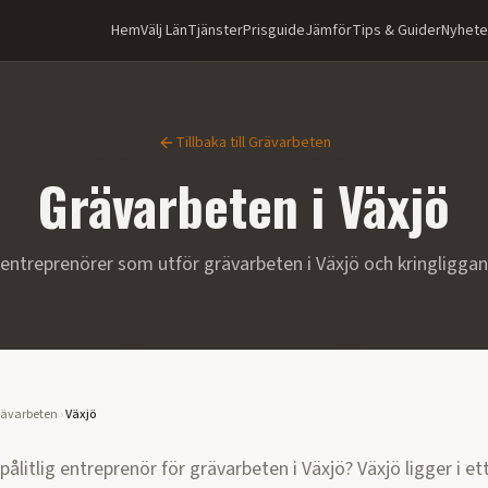
Hem
Välj Län
Tjänster
Prisguide
Jämför
Tips & Guider
Nyhete
Tillbaka till
Grävarbeten
Grävarbeten
i
Växjö
entreprenörer som utför
grävarbeten
i
Växjö
och kringligga
ävarbeten
›
Växjö
 pålitlig entreprenör för
grävarbeten
i
Växjö
?
Växjö ligger i 