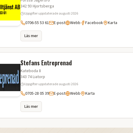
Forssa Jägersro
342 93
Hjortsberga
Uppgifter uppdaterade
augusti 2026
0706-55 53 61
E-post
Webb
Facebook
Karta
Läs mer
Stefans Entreprenad
Kateboda 8
343 74
Liatorp
Uppgifter uppdaterade
augusti 2026
0705-28 05 39
E-post
Webb
Karta
Läs mer