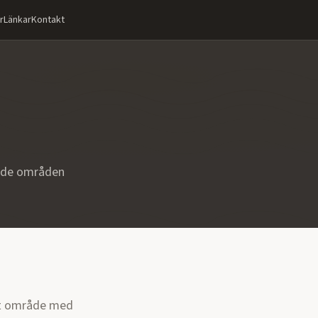
r
Länkar
Kontakt
nde områden
ett område med