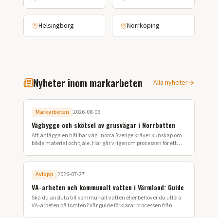
Helsingborg
Norrköping
Nyheter inom markarbeten
Alla nyheter
Markarbeten
2026-08-06
Vägbygge och skötsel av grusvägar i Norrbotten
Att anlägga en hållbar väg i norra Sverige kräver kunskap om
både material och tjäle. Här går vi igenom processen för ett
lyckat vägbygge på din fastighet.
Avlopp
2026-07-27
VA-arbeten och kommunalt vatten i Värmland: Guide
Ska du ansluta till kommunalt vatten eller behöver du utföra
VA-arbeten på tomten? Vår guide förklarar processen från
ansökan till färdig installation i Värmland.