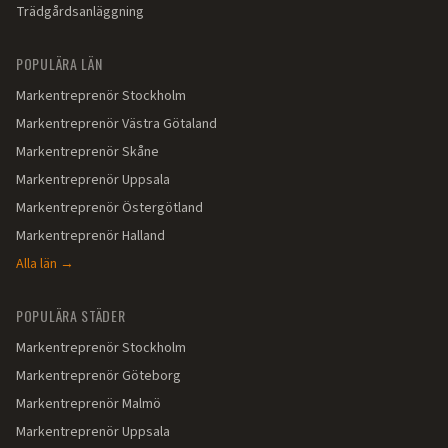
Trädgårdsanläggning
POPULÄRA LÄN
Markentreprenör
Stockholm
Markentreprenör
Västra Götaland
Markentreprenör
Skåne
Markentreprenör
Uppsala
Markentreprenör
Östergötland
Markentreprenör
Halland
Alla län →
POPULÄRA STÄDER
Markentreprenör
Stockholm
Markentreprenör
Göteborg
Markentreprenör
Malmö
Markentreprenör
Uppsala