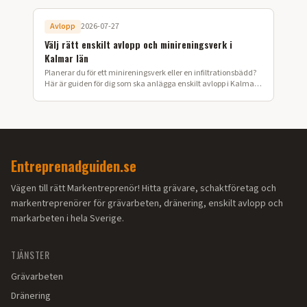
Avlopp
2026-07-27
Välj rätt enskilt avlopp och minireningsverk i
Kalmar län
Planerar du för ett minireningsverk eller en infiltrationsbädd?
Här är guiden för dig som ska anlägga enskilt avlopp i Kalmar
län.
Entreprenadguiden.se
Vägen till rätt Markentreprenör! Hitta grävare, schaktföretag och
markentreprenörer för grävarbeten, dränering, enskilt avlopp och
markarbeten i hela Sverige.
TJÄNSTER
Grävarbeten
Dränering