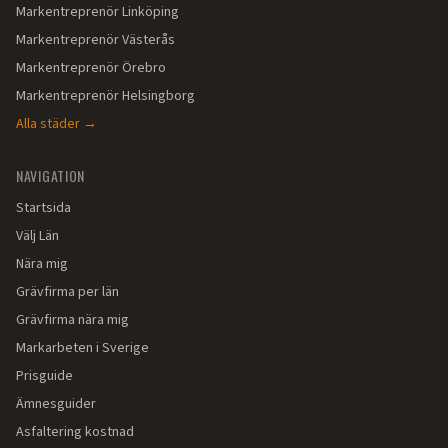
Markentreprenör
Linköping
Markentreprenör
Västerås
Markentreprenör
Örebro
Markentreprenör
Helsingborg
Alla städer →
NAVIGATION
Startsida
Välj Län
Nära mig
Grävfirma per län
Grävfirma nära mig
Markarbeten i Sverige
Prisguide
Ämnesguider
Asfaltering kostnad