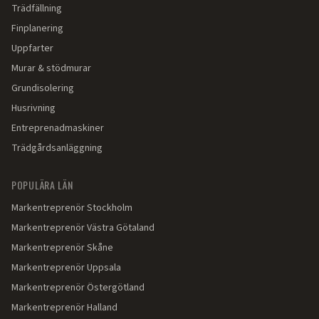
Trädfällning
Finplanering
Uppfarter
Murar & stödmurar
Grundisolering
Husrivning
Entreprenadmaskiner
Trädgårdsanläggning
POPULÄRA LÄN
Markentreprenör
Stockholm
Markentreprenör
Västra Götaland
Markentreprenör
Skåne
Markentreprenör
Uppsala
Markentreprenör
Östergötland
Markentreprenör
Halland