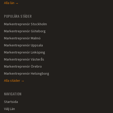
Alla län →
POPULÄRA STÄDER
Markentreprenör
Stockholm
Markentreprenör
Göteborg
Markentreprenör
Malmö
Markentreprenör
Uppsala
Markentreprenör
Linköping
Markentreprenör
Västerås
Markentreprenör
Örebro
Markentreprenör
Helsingborg
Alla städer →
NAVIGATION
Startsida
Välj Län