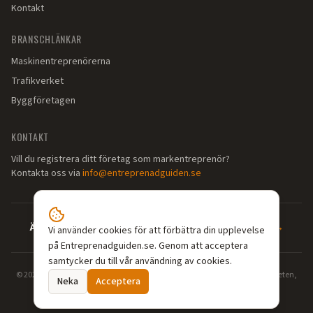
Kontakt
BRANSCHLÄNKAR
Maskinentreprenörerna
Trafikverket
Byggföretagen
KONTAKT
Vill du registrera ditt företag som markentreprenör?
Kontakta oss via
info@entreprenadguiden.se
Är du markentreprenör?
—
Syns där dina kunder söker →
Vi använder cookies för att förbättra din upplevelse
på Entreprenadguiden.se. Genom att acceptera
samtycker du till vår användning av cookies.
©
2026
Entreprenadguiden.se — Din guide till markentreprenörer. Grävarbeten,
Neka
Acceptera
dränering, enskilt avlopp, schaktning och markarbeten i hela Sverige.