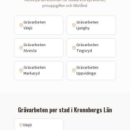
Klicka på din kommun för lokala entreprenörer,
prisuppgifter och tillstånd.
Grävarbeten
Grävarbeten
Växjö
Ljungby
Grävarbeten
Grävarbeten
Alvesta
Tingsryd
Grävarbeten
Grävarbeten
Markaryd
Uppvidinge
Grävarbeten
per stad i
Kronobergs Län
Växjö