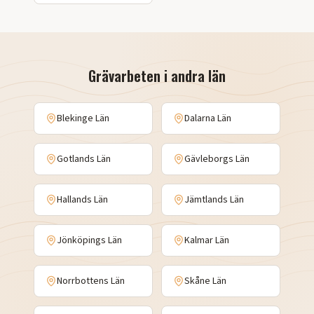
Grävarbeten
i andra län
Blekinge Län
Dalarna Län
Gotlands Län
Gävleborgs Län
Hallands Län
Jämtlands Län
Jönköpings Län
Kalmar Län
Norrbottens Län
Skåne Län