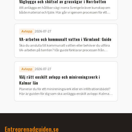
Vägbygge och skötsel av grusvägar i Norrbotten
Att anlägga en hållbar väg i norra Sverige kräver kunskap om
både material och tjäle. Här går vi igenom processen för ett
lyckat vägbygge på din fastighet.
Avlopp
2026-07-27
VA-arbeten och kommunalt vatten i Värmland: Guide
Ska du ansluta till kommunalt vatten eller behöver du utföra
VA-arbeten på tomten? Vår guide förklarar processen från
ansökan till färdig installation i Värmland.
Avlopp
2026-07-27
Välj rätt enskilt avlopp och minireningsverk i
Kalmar län
Planerar du för ett minireningsverk eller en infiltrationsbädd?
Här är guiden för dig som ska anlägga enskilt avlopp i Kalmar
län.
Entreprenadguiden.se