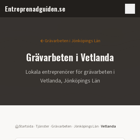
Entreprenadguiden.se
Grävarbeten
i
Jönköpings Län
Grävarbeten
i
Vetlanda
Lokala entreprenörer för
grävarbeten
i
Vetlanda
,
Jönköpings Län
Startsida
›
Tjänster
›
Grävarbeten
›
Jönköpings Län
›
Vetlanda