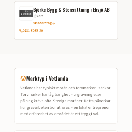
Björks Bygg & Stensättning i Eksjö AB
Ydre
Visa företag
0731-50 53 20
Marktyp i
Vetlanda
Vetlanda
har typiskt
morän och torvmarker i sänkor
.
Torvmarker har låg bärighet – urgrävning eller
pålning krävs ofta. Steniga moräner.
Detta påverkar
hur
grävarbeten
bör utföras – en lokal entreprenör
med erfarenhet av området är ett tryggt val.