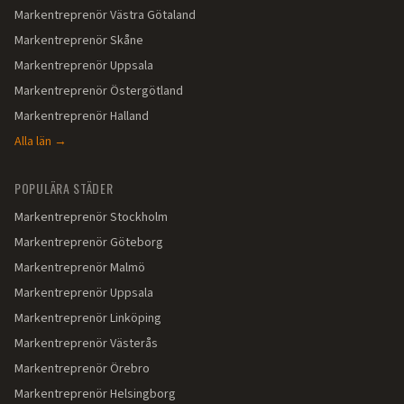
Markentreprenör
Västra Götaland
Markentreprenör
Skåne
Markentreprenör
Uppsala
Markentreprenör
Östergötland
Markentreprenör
Halland
Alla län →
POPULÄRA STÄDER
Markentreprenör
Stockholm
Markentreprenör
Göteborg
Markentreprenör
Malmö
Markentreprenör
Uppsala
Markentreprenör
Linköping
Markentreprenör
Västerås
Markentreprenör
Örebro
Markentreprenör
Helsingborg