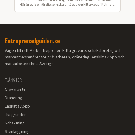
Här är guiden för dig som ska anlägga enskilt avlopp i Kalmar
län.
Entreprenadguiden.se
Vägen till rätt Markentreprenör! Hitta grävare, schaktföretag och
markentreprenörer för grävarbeten, dränering, enskilt avlopp och
markarbeten i hela Sverige.
TJÄNSTER
Grävarbeten
Dränering
Enskilt avlopp
Husgrunder
Schaktning
Stenläggning