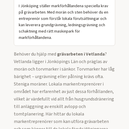
I Jönköping ställer markförhållandena speciella krav
på grävarbeten. Med morän och sten behöver du en
entreprenör som förstår lokala förutsättningar och
kan leverera grundgrävning, ledningsgrävning och
schaktning med rätt maskinpark för
markförhållandena.
Behöver du hjälp med
grävarbeten
i
Vetlanda
?
Vetlanda ligger i Jönköpings Län och präglas av
morän och torvmarker i sänkor. Torvmarker har låg
bärighet – urgrävning eller pålning krävs ofta.
Steniga moräner. Lokala markentreprenörer i
området har erfarenhet av just dessa förhållanden,
vilket är värdefullt vid allt från husgrundsdränering
till anläggning av enskilt avlopp och
tomtplanering.
Här hittar du lokala
markentreprenörer som kan utföra
grävarbeten