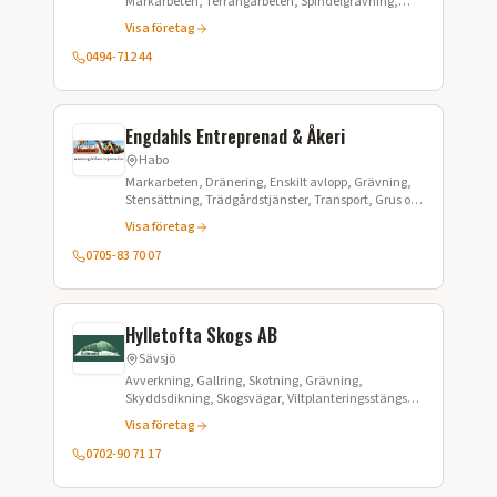
Markarbeten, Terrängarbeten, Spindelgrävning,
Schaktning
Visa företag
0494-712 44
Engdahls Entreprenad & Åkeri
Habo
Markarbeten, Dränering, Enskilt avlopp, Grävning,
Stensättning, Trädgårdstjänster, Transport, Grus och
sand
Visa företag
0705-83 70 07
Hylletofta Skogs AB
Sävsjö
Avverkning, Gallring, Skotning, Grävning,
Skyddsdikning, Skogsvägar, Viltplanteringsstängsel,
Markarbeten
Visa företag
0702-90 71 17