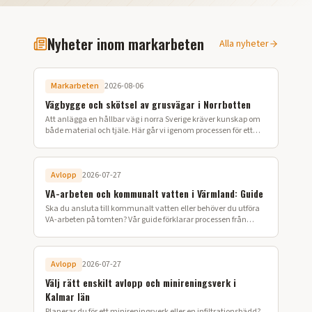
Nyheter inom markarbeten
Alla nyheter
Markarbeten
2026-08-06
Vägbygge och skötsel av grusvägar i Norrbotten
Att anlägga en hållbar väg i norra Sverige kräver kunskap om
både material och tjäle. Här går vi igenom processen för ett
lyckat vägbygge på din fastighet.
Avlopp
2026-07-27
VA-arbeten och kommunalt vatten i Värmland: Guide
Ska du ansluta till kommunalt vatten eller behöver du utföra
VA-arbeten på tomten? Vår guide förklarar processen från
ansökan till färdig installation i Värmland.
Avlopp
2026-07-27
Välj rätt enskilt avlopp och minireningsverk i
Kalmar län
Planerar du för ett minireningsverk eller en infiltrationsbädd?