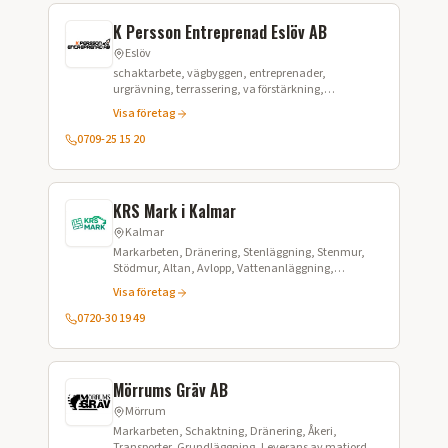
K Persson Entreprenad Eslöv AB
Eslöv
schaktarbete, vägbyggen, entreprenader,
urgrävning, terrassering, va förstärkning,
omläggning av VA, avbaning, avtäckning,
Visa företag
grundläggningarbeten, vägarbeten, marksanering
0709-25 15 20
KRS Mark i Kalmar
Kalmar
Markarbeten, Dränering, Stenläggning, Stenmur,
Stödmur, Altan, Avlopp, Vattenanläggning,
Markentreprenad
Visa företag
0720-30 19 49
Mörrums Gräv AB
Mörrum
Markarbeten, Schaktning, Dränering, Åkeri,
Transporter, Grundläggning, Leverans av matjord,