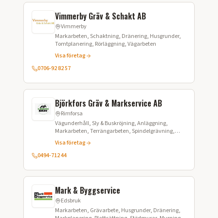
Vimmerby Gräv & Schakt AB
Vimmerby
Markarbeten, Schaktning, Dränering, Husgrunder,
Tomtplanering, Rörläggning, Vägarbeten
Visa företag
0706-92 82 57
Björkfors Gräv & Markservice AB
Rimforsa
Vägunderhåll, Sly & Buskröjning, Anläggning,
Markarbeten, Terrängarbeten, Spindelgrävning,
Schaktning
Visa företag
0494-712 44
Mark & Byggservice
Edsbruk
Markarbeten, Grävarbete, Husgrunder, Dränering,