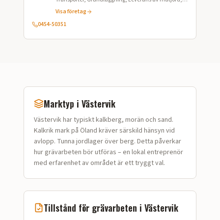
Grus och makadam, Dikesgrävning, Rörläggning,
Visa företag
Snöröjning, Sandning, Stubbfräsning, Räckeslagning
0454-50351
Marktyp i
Västervik
Västervik
har typiskt
kalkberg, morän och sand
.
Kalkrik mark på Öland kräver särskild hänsyn vid
avlopp. Tunna jordlager över berg.
Detta påverkar
hur
grävarbeten
bör utföras – en lokal entreprenör
med erfarenhet av området är ett tryggt val.
Tillstånd för
grävarbeten
i
Västervik