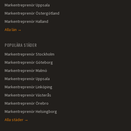
Markentreprenör
Uppsala
Markentreprenör
Östergötland
Markentreprenör
Halland
Alla län →
POPULÄRA STÄDER
Markentreprenör
Stockholm
Markentreprenör
Göteborg
Markentreprenör
Malmö
Markentreprenör
Uppsala
Markentreprenör
Linköping
Markentreprenör
Västerås
Markentreprenör
Örebro
Markentreprenör
Helsingborg
Alla städer →