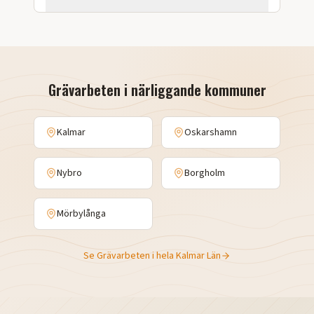
Grävarbeten
i närliggande kommuner
Kalmar
Oskarshamn
Nybro
Borgholm
Mörbylånga
Se
Grävarbeten
i hela
Kalmar Län