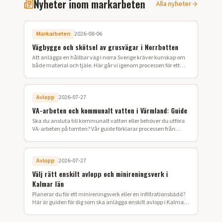
Nyheter inom markarbeten
Alla nyheter
Markarbeten
2026-08-06
Vägbygge och skötsel av grusvägar i Norrbotten
Att anlägga en hållbar väg i norra Sverige kräver kunskap om
både material och tjäle. Här går vi igenom processen för ett
lyckat vägbygge på din fastighet.
Avlopp
2026-07-27
VA-arbeten och kommunalt vatten i Värmland: Guide
Ska du ansluta till kommunalt vatten eller behöver du utföra
VA-arbeten på tomten? Vår guide förklarar processen från
ansökan till färdig installation i Värmland.
Avlopp
2026-07-27
Välj rätt enskilt avlopp och minireningsverk i
Kalmar län
Planerar du för ett minireningsverk eller en infiltrationsbädd?
Här är guiden för dig som ska anlägga enskilt avlopp i Kalmar
län.