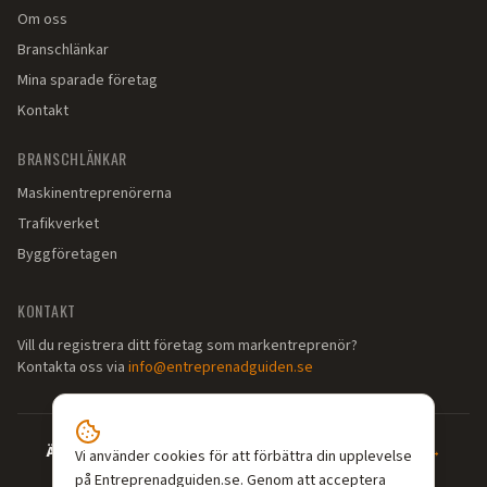
Om oss
Branschlänkar
Mina sparade företag
Kontakt
BRANSCHLÄNKAR
Maskinentreprenörerna
Trafikverket
Byggföretagen
KONTAKT
Vill du registrera ditt företag som markentreprenör?
Kontakta oss via
info@entreprenadguiden.se
Är du markentreprenör?
—
Syns där dina kunder söker →
Vi använder cookies för att förbättra din upplevelse
på Entreprenadguiden.se. Genom att acceptera