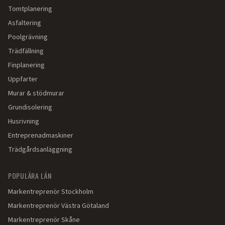
Tomtplanering
Asfaltering
Poolgrävning
Trädfällning
Finplanering
Uppfarter
Murar & stödmurar
Grundisolering
Husrivning
Entreprenadmaskiner
Trädgårdsanläggning
POPULÄRA LÄN
Markentreprenör
Stockholm
Markentreprenör
Västra Götaland
Markentreprenör
Skåne