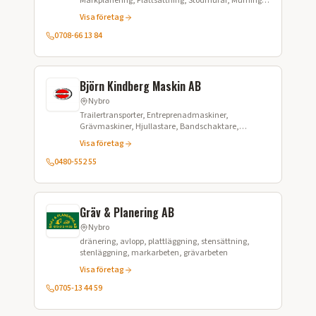
Markplanering, Plattsättning, Stödmurar, Murning,
Renovering, Rivningsjobb, Snöröjning, Stenläggning
Visa företag
0708-66 13 84
Björn Kindberg Maskin AB
Nybro
Trailertransporter, Entreprenadmaskiner,
Grävmaskiner, Hjullastare, Bandschaktare,
Markarbeten
Visa företag
0480-552 55
Gräv & Planering AB
Nybro
dränering, avlopp, plattläggning, stensättning,
stenläggning, markarbeten, grävarbeten
Visa företag
0705-13 44 59