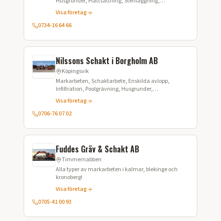
Husgrunder, Plattsättning, Stenläggning,
Tomtplanering, Schaktning, Gräsanläggning,
Visa företag
Bevattning, Stödmur, Robotgräsklippare, Vatten och
avlopp
0734-16 64 66
Nilssons Schakt i Borgholm AB
Köpingsvik
Markarbeten, Schaktarbete, Enskilda avlopp,
Infiltration, Poolgrävning, Husgrunder,
Kabelgrävning, Tomtplanering, Grustransport,
Visa företag
Snöplogning, Buskröjning, Minireningsverk
0706-76 07 02
Fuddes Gräv & Schakt AB
Timmernabben
Alla typer av markarbeten i kalmar, blekinge och
kronoberg!
Visa företag
0705-41 00 93