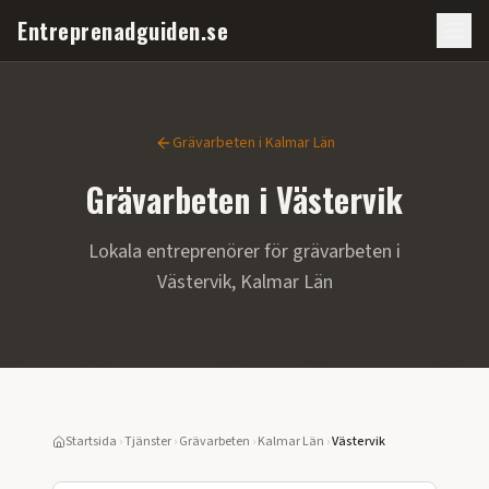
Entreprenadguiden.se
Grävarbeten
i
Kalmar Län
Grävarbeten
i
Västervik
Lokala entreprenörer för
grävarbeten
i
Västervik
,
Kalmar Län
Startsida
›
Tjänster
›
Grävarbeten
›
Kalmar Län
›
Västervik