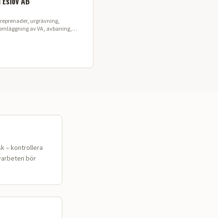
 Eslöv AB
reprenader, urgrävning,
, omläggning av VA, avbaning,
beten, vägarbeten, marksanering
k – kontrollera
varbeten
bör