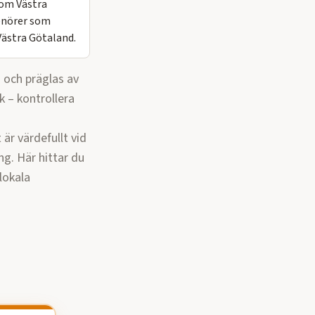
 om Västra
renörer som
Västra Götaland.
n och präglas av
k – kontrollera
är värdefullt vid
ng.
Här hittar du
lokala