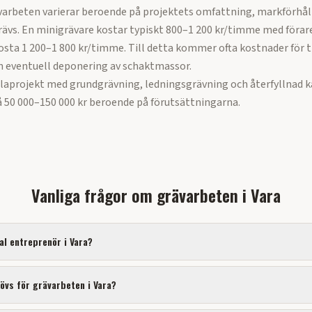
varbeten varierar beroende på projektets omfattning, markförhål
ävs. En minigrävare kostar typiskt 800–1 200 kr/timme med förar
sta 1 200–1 800 kr/timme. Till detta kommer ofta kostnader för t
h eventuell deponering av schaktmassor.
llaprojekt med grundgrävning, ledningsgrävning och återfyllnad k
 50 000–150 000 kr beroende på förutsättningarna.
Vanliga frågor om
grävarbeten
i
Vara
kal entreprenör i
Vara
?
hövs för
grävarbeten
i
Vara
?