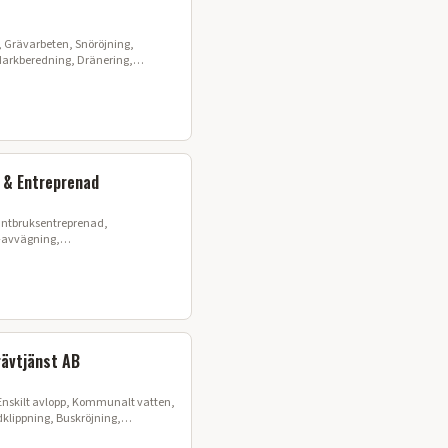
g, Grävarbeten, Snöröjning,
arkberedning, Dränering,
 & Entreprenad
antbruksentreprenad,
-avvägning,
rummor, Byggdränering
ävtjänst AB
Enskilt avlopp, Kommunalt vatten,
klippning, Buskröjning,
arkarbeten, Fiberutbyggnad