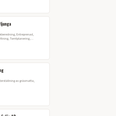
ljunga
ng, Entreprenad,
ättning, Tomtplanering,
ng
Återställning av gräsmatta,