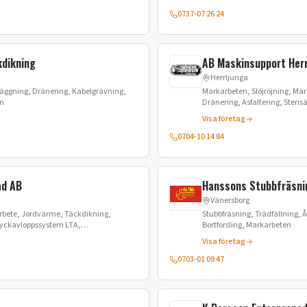
0737-07 26 24
kdikning
AB Maskinsupport Herr
Herrljunga
äggning, Dränering, Kabelgrävning,
Markarbeten, Slöjröjning, Markberedni
en
Dränering, Asfaltering, Stens
Stubbfräsning, Anläggning
Visa företag
0704-10 14 84
ad AB
Hanssons Stubbfräsni
Vänersborg
rbete, Jordvärme, Täckdikning,
Stubbfräsning, Trädfällning, 
Tryckavloppssystem LTA,
Bortforsling, Markarbeten
vning, Sjöförläggning, Styrd borrning
Visa företag
0703-01 09 47