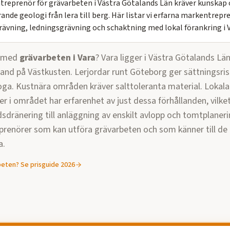
entreprenör för grävarbeten i Västra Götalands Län kräver kunskap
ande geologi från lera till berg. Här listar vi erfarna markentrep
rävning, ledningsgrävning och schaktning med lokal förankring i 
p med
grävarbeten
i
Vara
?
Vara ligger i Västra Götalands Lä
and på Västkusten. Lerjordar runt Göteborg ger sättningsris
ga. Kustnära områden kräver salttoleranta material. Lokala
 i området har erfarenhet av just dessa förhållanden, vilket 
dsdränering till anläggning av enskilt avlopp och tomtplaneri
prenörer som kan utföra
grävarbeten
och som känner till de 
a.
beten
? Se prisguide 2026