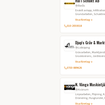
Hål i Schakt AB
Borås
Enskilt avlopp, Infiltrat
Grundarbeten, Schaktnin
Stenspräckning, Anläggn
Visa företag
Trädgårdsanläggning,
010-2050018
Djup's Gräv & Mark
Lidköping
Grävarbeten, Marktjänst
Grusleverans, Jordlever
Avlopp
Visa företag
0703-889626
N. Vånga Maskintj
Kvänum
Linjearbeten, Plöjning, 
Dränering, Husgrunder, D
Jordvärme
Visa företag