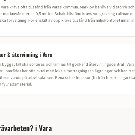
 Vara krävs ofta tillstånd från Varas kommun. Marklov behövs vid större sch
ar marknivån mer än 0,5 meter. Schakttillstånd krävs vid grävning i allmän m
 förvaltning. För enskilt avlopp krävs tillstånd från miljökontoret innan in
or & återvinning i
Vara
bygg­avfall ska sorteras och lämnas till godkänd återvinningscentral i Vara
 i området har ofta avtal med lokala mottagningsanläggningar och kan tra
teranvänds på arbetsplatsen. Rena schaktmassor (fri från föroreningar) ka
fyllnadsmaterial.
rävarbeten?
i
Vara