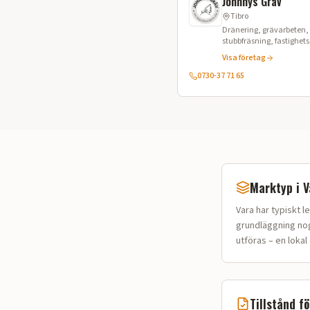
Johnnys Gräv
Tibro
Dränering, grävarbeten,
stubbfräsning, fastighets
Visa företag
0730-37 71 65
Marktyp i
V
Vara
har typiskt
l
grundläggning nog
utföras – en loka
Tillstånd f