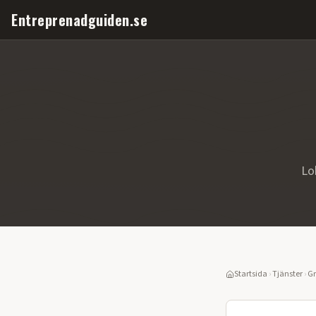
Entreprenadguiden.se
Lo
Startsida
›
Tjänster
›
Gr