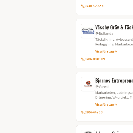
0730-52 22 71
Vässby Gräv & Täc
Brålanda
Täckdikning, Avloppsanl
Rörläggning, Markarbet
Visa företag
0706-80 03 89
Bjarnes Entrepren
Varekil
Markarbeten, Ledningsa
Dränering, VA-projekt, 
Stenspräckning, Fibergrä
Visa företag
0304-447 50