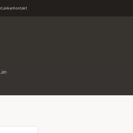
r
Länkar
Kontakt
Län