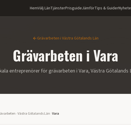
Hem
Välj Län
Tjänster
Prisguide
Jämför
Tips & Guider
Nyhete
Grävarbeten
i
Västra Götalands Län
Grävarbeten
i
Vara
kala entreprenörer för
grävarbeten
i
Vara
,
Västra Götalands 
ävarbeten
›
Västra Götalands Län
›
Vara