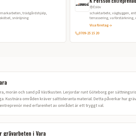
K Persson Entreprenad
Eslöv
 markarbeten, trädgårdshjälp,
schaktarbete, vägbyggen, ent
skötsel, snöröjning
terrassering, va förstärkning
avtäckning, grundläggningar
Visa företag
0709-25 15 20
ara
era, morän och sand på Västkusten
.
Lerjordar runt Göteborg ger sättningsris
a. Kustnära områden kräver salttoleranta material.
Detta påverkar hur
grä
l entreprenör med erfarenhet av området är ett tryggt val.
ör
grävarbeten
i
Vara