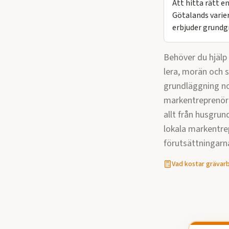
Att hitta rätt 
Götalands varier
erbjuder grundg
Behöver du hjäl
lera, morän och s
grundläggning no
markentreprenörer
allt från husgrun
lokala markentre
förutsättningarn
Vad kostar
grävar