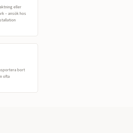
aktning eller
ark – ansök hos
stallation
.
nsportera bort
n ofta