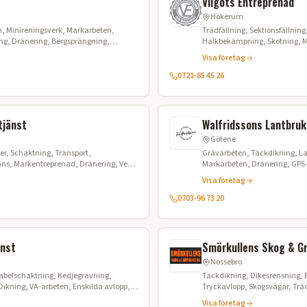
Vilgots Entreprenad
Hökerum
ion, Minireningsverk, Markarbeten,
Trädfällning, Sektionsfällnin
g, Dränering, Bergsprängning,
Halkbekämpning, Skotning, M
ingsarbete, Konstruktionsledning,
Maskinförare
Visa företag
0721-85 45 26
tjänst
Walfridssons Lantbruk
Götene
er, Schaktning, Transport,
Grävarbeten, Täckdikning, L
ans, Markentreprenad, Dränering, Ved,
Markarbeten, Dränering, GPS
Kompletteringsdikning, Vägt
Visa företag
0703-96 73 20
änst
Smörkullens Skog & Gr
Nossebro
Kabelschaktning, Kedjegrävning,
Täckdikning, Dikesrensning, 
ikning, VA-arbeten, Enskilda avlopp,
Tryckavlopp, Skogsvägar, Träd
Husdränering, Husgrunder, M
Visa företag