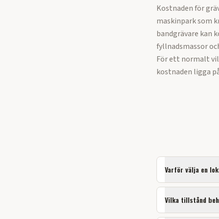
Kostnaden för grä
maskinpark som kr
bandgrävare kan ko
fyllnadsmassor oc
För ett normalt vi
kostnaden ligga på
Varför välja en lo
Vilka tillstånd be