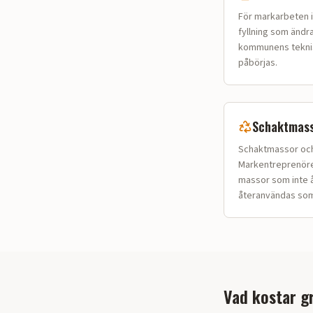
För markarbeten i
fyllning som ändr
kommunens tekniska
påbörjas.
Schaktmass
Schaktmassor och 
Markentreprenörer
massor som inte å
återanvändas som 
Vad kostar g