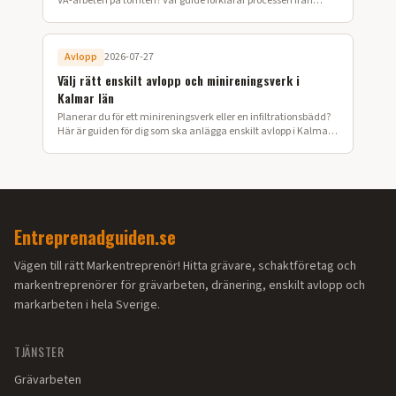
VA-arbeten på tomten? Vår guide förklarar processen från
ansökan till färdig installation i Värmland.
Avlopp
2026-07-27
Välj rätt enskilt avlopp och minireningsverk i
Kalmar län
Planerar du för ett minireningsverk eller en infiltrationsbädd?
Här är guiden för dig som ska anlägga enskilt avlopp i Kalmar
län.
Entreprenadguiden.se
Vägen till rätt Markentreprenör! Hitta grävare, schaktföretag och
markentreprenörer för grävarbeten, dränering, enskilt avlopp och
markarbeten i hela Sverige.
TJÄNSTER
Grävarbeten