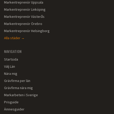
Markentreprenör
Uppsala
Markentreprenör
Linköping
Markentreprenör
Västerås
Markentreprenör
Örebro
Markentreprenör
Helsingborg
Alla städer →
NAVIGATION
Startsida
Välj Län
Nära mig
Grävfirma per län
Grävfirma nära mig
Markarbeten i Sverige
Prisguide
Ämnesguider