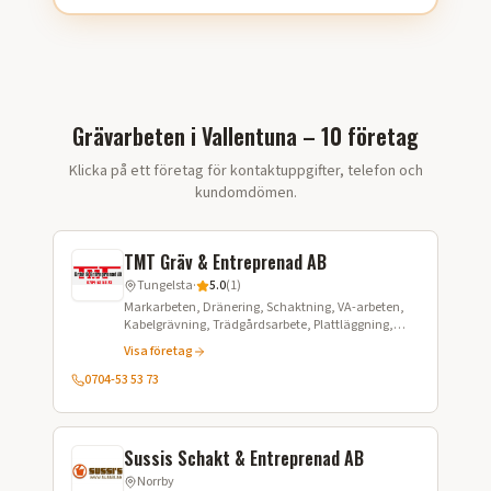
Grävarbeten i Vallentuna – 10 företag
Klicka på ett företag för kontaktuppgifter, telefon och
kundomdömen.
TMT Gräv & Entreprenad AB
Tungelsta
·
5.0
(
1
)
Markarbeten, Dränering, Schaktning, VA-arbeten,
Kabelgrävning, Trädgårdsarbete, Plattläggning,
Snöröjning, Transport av grus och matjord,
Visa företag
Fuktisolering
0704-53 53 73
Sussis Schakt & Entreprenad AB
Norrby