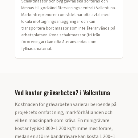
Schaktmassor och bygg­avfall ska sorteras och
lämnas till godkänd återvinningscentral i Vallentuna.
Markentreprenörer i området har ofta avtal med
lokala mottagningsanläggningar och kan
transportera bort massor som inte återanvänds på
arbetsplatsen. Rena schaktmassor (fri från
föroreningar) kan ofta återanvändas som
fyllnadsmaterial.
Vad kostar grävarbeten?
i
Vallentuna
Kostnaden för grävarbeten varierar beroende på
projektets omfattning, markförhållanden och
vilken maskinpark som krävs. En minigrävare
kostar typiskt 800–1 200 kr/timme med förare,
medan en större bandgrävare kan kosta 1 200–1