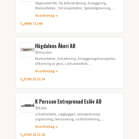
Vägunderhåll, Sly & Buskröjning, Anläggning,
Markarbeten, Terrängarbeten, Spindelgrävning,
Schaktning
Visa företag
0494-712 44
Högdalens Åkeri AB
Handen
Markarbeten, Schaktning, Anläggningstransporter,
Utkörning av grus, Lastväxlarflak,
Grävmaskinsarbeten, Avfallshantering,
Visa företag
Materialleverans
0700-25 15 24
K Persson Entreprenad Eslöv AB
Eslöv
schaktarbete, vägbyggen, entreprenader,
urgrävning, terrassering, va förstärkning,
omläggning av VA, avbaning, avtäckning,
Visa företag
grundläggningarbeten, vägarbeten, marksanering
0709-25 15 20