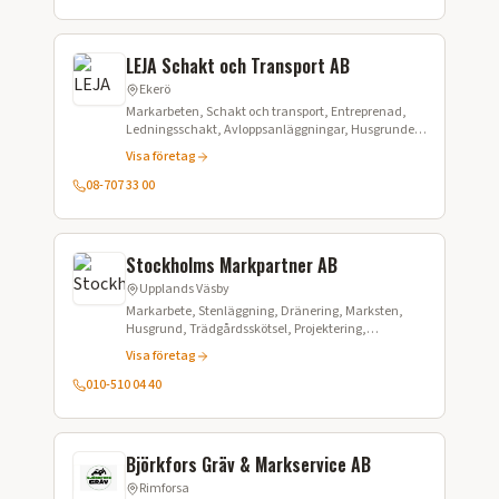
LEJA Schakt och Transport AB
Ekerö
Markarbeten, Schakt och transport, Entreprenad,
Ledningsschakt, Avloppsanläggningar, Husgrunder,
Dränering, Snöröjning, Containeruthyrning,
Visa företag
Materialleveranser
08-707 33 00
Stockholms Markpartner AB
Upplands Väsby
Markarbete, Stenläggning, Dränering, Marksten,
Husgrund, Trädgårdsskötsel, Projektering,
Projektledning, Anläggning
Visa företag
010-510 04 40
Björkfors Gräv & Markservice AB
Rimforsa