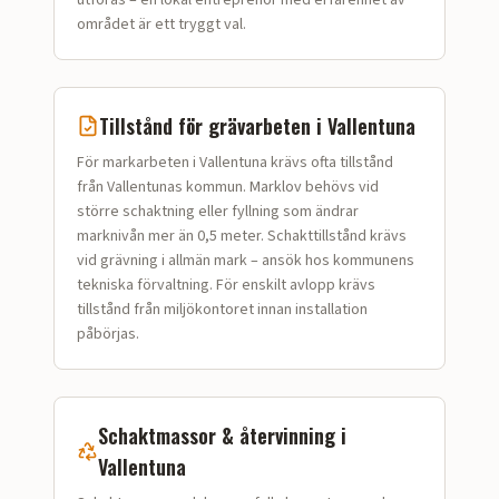
utföras – en lokal entreprenör med erfarenhet av
området är ett tryggt val.
Tillstånd för
grävarbeten
i
Vallentuna
För markarbeten i Vallentuna krävs ofta tillstånd
från Vallentunas kommun. Marklov behövs vid
större schaktning eller fyllning som ändrar
marknivån mer än 0,5 meter. Schakttillstånd krävs
vid grävning i allmän mark – ansök hos kommunens
tekniska förvaltning. För enskilt avlopp krävs
tillstånd från miljökontoret innan installation
påbörjas.
Schaktmassor & återvinning i
Vallentuna