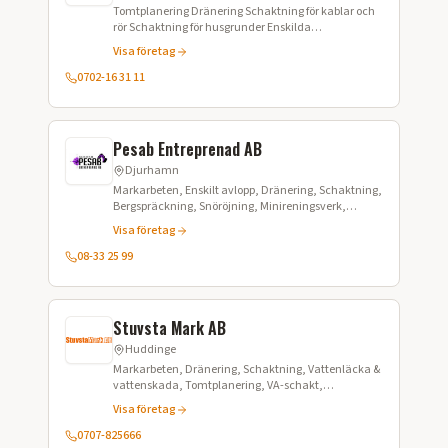
Tomtplanering Dränering Schaktning för kablar och
rör Schaktning för husgrunder Enskilda
avloppsanläggningar Asfaltsskärning Dikesrensning
Visa företag
Snöröjning/plogning och sandning Grävning för
fjärrvärme Transport av grus och material
0702-16 31 11
Pesab Entreprenad AB
Djurhamn
Markarbeten, Enskilt avlopp, Dränering, Schaktning,
Bergspräckning, Snöröjning, Minireningsverk,
Grundläggning, Stenläggning, Plattsättning,
Visa företag
Asfaltering, Snöröjning
08-33 25 99
Stuvsta Mark AB
Huddinge
Markarbeten, Dränering, Schaktning, Vattenläcka &
vattenskada, Tomtplanering, VA-schakt,
Kabelschakt, Bergspräckning, Betongbilning,
Visa företag
Stödmurar, Plattläggning, Snöröjning
0707-825666