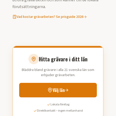
utföra
grävarbeten
och som känner till de lokala
förutsättningarna.
Vad kostar
grävarbeten
? Se prisguide 2026
Hitta grävare i ditt län
Bläddra bland grävare i alla 21 svenska län som
erbjuder grävarbeten.
Välj län
Lokala företag
Direktkontakt – ingen mellanhand