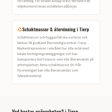
förvaltning. För enskilt avlopp krävs tillstånd från
miljökontoret innan installation påbörjas.
Schaktmassor & återvinning i
Tierp
Schaktmassor och bygg­avfall ska sorteras och
lämnas till godkänd återvinningscentral i Tierp.
Markentreprenörer i området har ofta avtal med
lokala mottagningsanläggningar och kan
transportera bort massor som inte återanvänds på
arbetsplatsen. Rena schaktmassor (fri från
föroreningar) kan ofta återanvändas som
fyllnadsmaterial.
Vad kostar grävarbeten?
i
Tierp