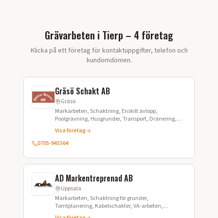
Grävarbeten i Tierp – 4 företag
Klicka på ett företag för kontaktuppgifter, telefon och
kundomdömen.
Gräsö Schakt AB
Gräsö
Markarbeten, Schaktning, Enskilt avlopp,
Poolgrävning, Husgrunder, Transport, Dränering,
Grävning, Jordleveranser
Visa företag
0705-945564
AD Markentreprenad AB
Uppsala
Markarbeten, Schaktning för grunder,
Tomtplanering, Kabelschakter, VA-arbeten,
Avloppsanläggningar, Garageuppfarter, Dränering,
Visa företag