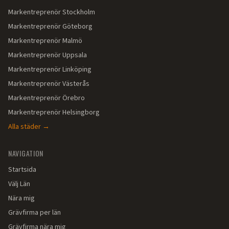
Markentreprenör
Stockholm
Markentreprenör
Göteborg
Markentreprenör
Malmö
Markentreprenör
Uppsala
Markentreprenör
Linköping
Markentreprenör
Västerås
Markentreprenör
Örebro
Markentreprenör
Helsingborg
Alla städer →
NAVIGATION
Startsida
Välj Län
Nära mig
Grävfirma per län
Grävfirma nära mig