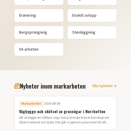
Dränering
Enskilt avlopp
Bergsprängning
Stenläggning
VA-arbeten
Nyheter inom markarbeten
Alla nyheter
Markarbeten
2026-08-06
Vägbygge och skötsel av grusvägar i Norrbotten
Att anlägga en hållbar väg i norra Sverige kräver kunskap om
både material och tjäle. Här går vi igenom processen för ett
lyckat vägbygge på din fastighet.