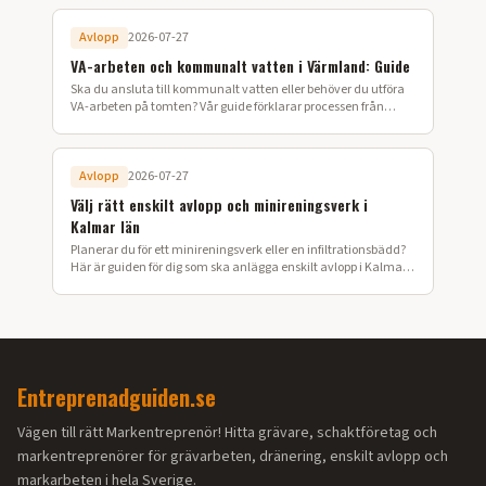
Avlopp
2026-07-27
VA-arbeten och kommunalt vatten i Värmland: Guide
Ska du ansluta till kommunalt vatten eller behöver du utföra
VA-arbeten på tomten? Vår guide förklarar processen från
ansökan till färdig installation i Värmland.
Avlopp
2026-07-27
Välj rätt enskilt avlopp och minireningsverk i
Kalmar län
Planerar du för ett minireningsverk eller en infiltrationsbädd?
Här är guiden för dig som ska anlägga enskilt avlopp i Kalmar
län.
Entreprenadguiden.se
Vägen till rätt Markentreprenör! Hitta grävare, schaktföretag och
markentreprenörer för grävarbeten, dränering, enskilt avlopp och
markarbeten i hela Sverige.