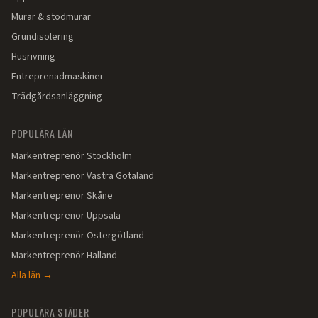
Murar & stödmurar
Grundisolering
Husrivning
Entreprenadmaskiner
Trädgårdsanläggning
POPULÄRA LÄN
Markentreprenör
Stockholm
Markentreprenör
Västra Götaland
Markentreprenör
Skåne
Markentreprenör
Uppsala
Markentreprenör
Östergötland
Markentreprenör
Halland
Alla län →
POPULÄRA STÄDER