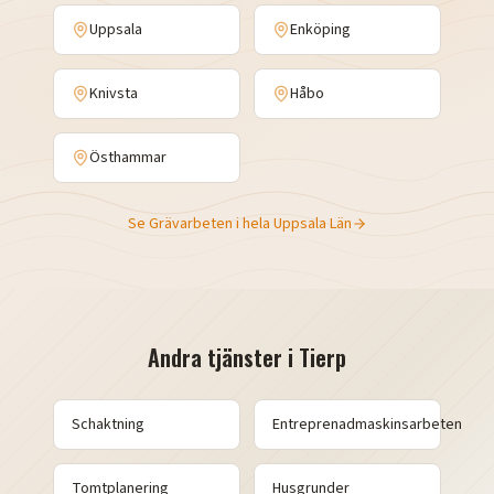
Uppsala
Enköping
Knivsta
Håbo
Östhammar
Se
Grävarbeten
i hela
Uppsala Län
Andra tjänster i
Tierp
Schaktning
Entreprenadmaskinsarbeten
Tomtplanering
Husgrunder