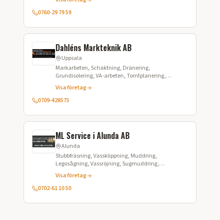
Grundisolering, Dikning, Poolschakt,
Trädgårdsdesign
0760-29 79 59
Dahléns Markteknik AB
Uppsala
Markarbeten, Schaktning, Dränering,
Grundisolering, VA-arbeten, Tomtplanering,
Plattläggning, Kabelschakter, Stensättning,
Visa företag
Grävning
0709-428575
ML Service i Alunda AB
Alunda
Stubbfräsning, Vassklippning, Muddring,
Legosågning, Vassröjning, Sugmuddring,
Grävmuddring
Visa företag
0702-61 10 50