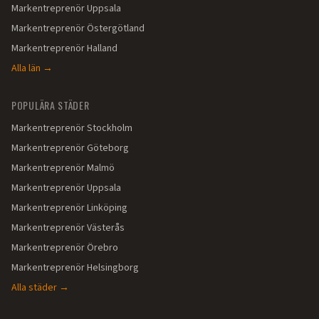
Markentreprenör
Uppsala
Markentreprenör
Östergötland
Markentreprenör
Halland
Alla län →
POPULÄRA STÄDER
Markentreprenör
Stockholm
Markentreprenör
Göteborg
Markentreprenör
Malmö
Markentreprenör
Uppsala
Markentreprenör
Linköping
Markentreprenör
Västerås
Markentreprenör
Örebro
Markentreprenör
Helsingborg
Alla städer →