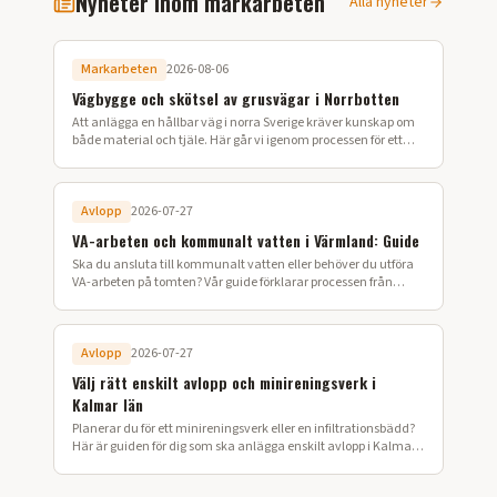
Nyheter inom markarbeten
Alla nyheter
Markarbeten
2026-08-06
Vägbygge och skötsel av grusvägar i Norrbotten
Att anlägga en hållbar väg i norra Sverige kräver kunskap om
både material och tjäle. Här går vi igenom processen för ett
lyckat vägbygge på din fastighet.
Avlopp
2026-07-27
VA-arbeten och kommunalt vatten i Värmland: Guide
Ska du ansluta till kommunalt vatten eller behöver du utföra
VA-arbeten på tomten? Vår guide förklarar processen från
ansökan till färdig installation i Värmland.
Avlopp
2026-07-27
Välj rätt enskilt avlopp och minireningsverk i
Kalmar län
Planerar du för ett minireningsverk eller en infiltrationsbädd?
Här är guiden för dig som ska anlägga enskilt avlopp i Kalmar
län.