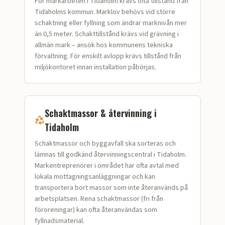
För markarbeten i Tidaholm krävs ofta tillstånd från
Tidaholms kommun. Marklov behövs vid större
schaktning eller fyllning som ändrar marknivån mer
än 0,5 meter. Schakttillstånd krävs vid grävning i
allmän mark – ansök hos kommunens tekniska
förvaltning. För enskilt avlopp krävs tillstånd från
miljökontoret innan installation påbörjas.
Schaktmassor & återvinning i
Tidaholm
Schaktmassor och bygg­avfall ska sorteras och
lämnas till godkänd återvinningscentral i Tidaholm.
Markentreprenörer i området har ofta avtal med
lokala mottagningsanläggningar och kan
transportera bort massor som inte återanvänds på
arbetsplatsen. Rena schaktmassor (fri från
föroreningar) kan ofta återanvändas som
fyllnadsmaterial.