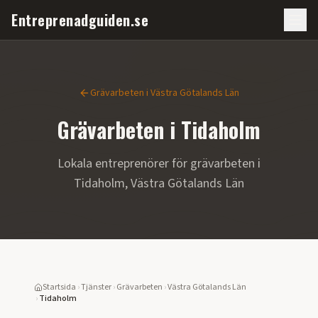
Entreprenadguiden.se
Grävarbeten
i
Västra Götalands Län
Grävarbeten
i
Tidaholm
Lokala entreprenörer för
grävarbeten
i
Tidaholm
,
Västra Götalands Län
Startsida
›
Tjänster
›
Grävarbeten
›
Västra Götalands Län
›
Tidaholm