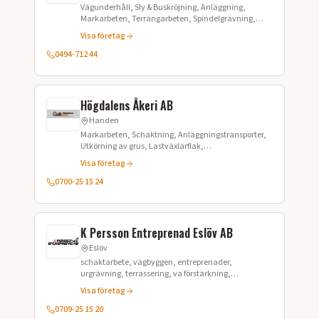
Vägunderhåll, Sly & Buskröjning, Anläggning,
Markarbeten, Terrängarbeten, Spindelgrävning,
Schaktning
Visa företag
0494-712 44
Högdalens Åkeri AB
Handen
Markarbeten, Schaktning, Anläggningstransporter,
Utkörning av grus, Lastväxlarflak,
Grävmaskinsarbeten, Avfallshantering,
Visa företag
Materialleverans
0700-25 15 24
K Persson Entreprenad Eslöv AB
Eslöv
schaktarbete, vägbyggen, entreprenader,
urgrävning, terrassering, va förstärkning,
omläggning av VA, avbaning, avtäckning,
Visa företag
grundläggningarbeten, vägarbeten, marksanering
0709-25 15 20