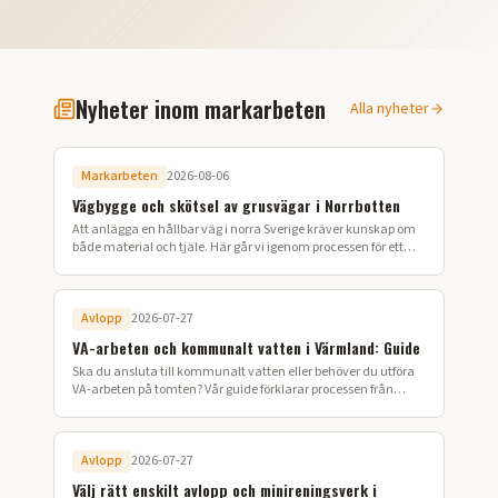
Nyheter inom markarbeten
Alla nyheter
Markarbeten
2026-08-06
Vägbygge och skötsel av grusvägar i Norrbotten
Att anlägga en hållbar väg i norra Sverige kräver kunskap om
både material och tjäle. Här går vi igenom processen för ett
lyckat vägbygge på din fastighet.
Avlopp
2026-07-27
VA-arbeten och kommunalt vatten i Värmland: Guide
Ska du ansluta till kommunalt vatten eller behöver du utföra
VA-arbeten på tomten? Vår guide förklarar processen från
ansökan till färdig installation i Värmland.
Avlopp
2026-07-27
Välj rätt enskilt avlopp och minireningsverk i