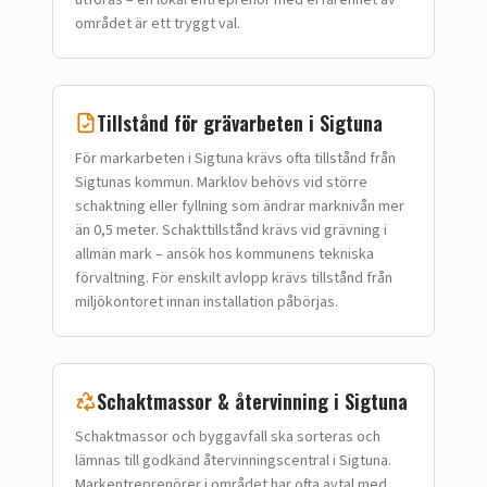
utföras – en lokal entreprenör med erfarenhet av
området är ett tryggt val.
Tillstånd för
grävarbeten
i
Sigtuna
För markarbeten i Sigtuna krävs ofta tillstånd från
Sigtunas kommun. Marklov behövs vid större
schaktning eller fyllning som ändrar marknivån mer
än 0,5 meter. Schakttillstånd krävs vid grävning i
allmän mark – ansök hos kommunens tekniska
förvaltning. För enskilt avlopp krävs tillstånd från
miljökontoret innan installation påbörjas.
Schaktmassor & återvinning i
Sigtuna
Schaktmassor och bygg­avfall ska sorteras och
lämnas till godkänd återvinningscentral i Sigtuna.
Markentreprenörer i området har ofta avtal med