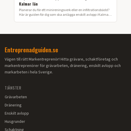
Kalmar län
Planerar du för ett minireningsverk eller en infiltrationsbädd?
Här är guiden för dig som ska anlägga enskilt avlopp i Kalmar
län.
Entreprenadguiden.se
Vägen till rätt Markentreprenör! Hitta grävare, schaktföretag och
markentreprenörer för grävarbeten, dränering, enskilt avlopp och
markarbeten i hela Sverige.
TJÄNSTER
Grävarbeten
Dränering
Enskilt avlopp
Husgrunder
Schaktning