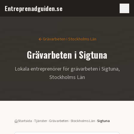
Entreprenadguiden.se
Grävarbeten
i
Stockholms Län
Grävarbeten
i
Sigtuna
Lokala entreprenörer för
grävarbeten
i
Sigtuna
,
Stockholms Län
Startsida
›
Tjänster
›
Grävarbeten
›
Stockholms Län
›
Sigtuna