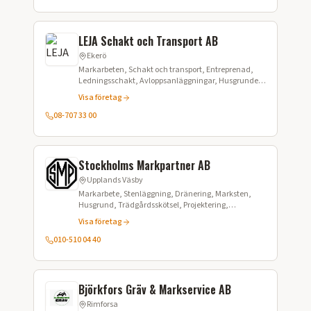
LEJA Schakt och Transport AB
Ekerö
Markarbeten, Schakt och transport, Entreprenad,
Ledningsschakt, Avloppsanläggningar, Husgrunder,
Dränering, Snöröjning, Containeruthyrning,
Visa företag
Materialleveranser
08-707 33 00
Stockholms Markpartner AB
Upplands Väsby
Markarbete, Stenläggning, Dränering, Marksten,
Husgrund, Trädgårdsskötsel, Projektering,
Projektledning, Anläggning
Visa företag
010-510 04 40
Björkfors Gräv & Markservice AB
Rimforsa