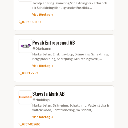
Tomtplanering Dränering Schaktning för kablar och
rör Schaktning för husgrunder Enskilda
avloppsanläggningar Asfaltsskärning Dikesrensning
Visa företag
Snöröjning/plogning och sandning Grävning för
fjärrvärme Transport av grus och material
0702-16 31 11
Pesab Entreprenad AB
Djurhamn
Markarbeten, Enskilt avlopp, Dränering, Schaktning,
Bergspräckning, Snöröjning, Minireningsverk,
Grundläggning, Stenläggning, Plattsättning,
Visa företag
Asfaltering, Snöröjning
08-33 25 99
Stuvsta Mark AB
Huddinge
Markarbeten, Dränering, Schaktning, Vattenläcka &
vattenskada, Tomtplanering, VA-schakt,
Kabelschakt, Bergspräckning, Betongbilning,
Visa företag
Stödmurar, Plattläggning, Snöröjning
0707-825666