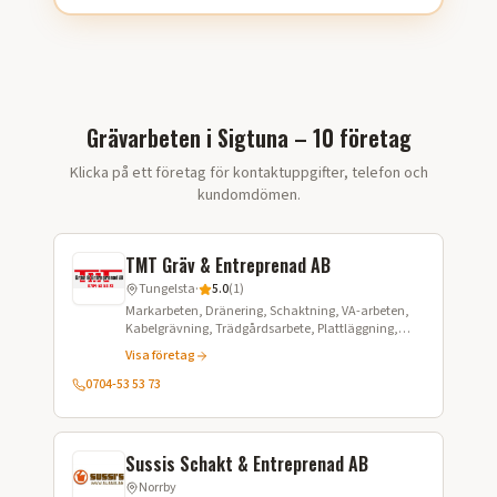
Grävarbeten i Sigtuna – 10 företag
Klicka på ett företag för kontaktuppgifter, telefon och
kundomdömen.
TMT Gräv & Entreprenad AB
Tungelsta
·
5.0
(
1
)
Markarbeten, Dränering, Schaktning, VA-arbeten,
Kabelgrävning, Trädgårdsarbete, Plattläggning,
Snöröjning, Transport av grus och matjord,
Visa företag
Fuktisolering
0704-53 53 73
Sussis Schakt & Entreprenad AB
Norrby