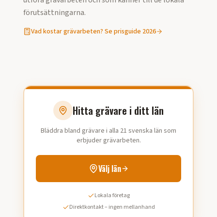
utföra
grävarbeten
och som känner till de lokala
förutsättningarna.
Vad kostar
grävarbeten
? Se prisguide 2026
Hitta grävare i ditt län
Bläddra bland grävare i alla 21 svenska län som
erbjuder grävarbeten.
Välj län
Lokala företag
Direktkontakt – ingen mellanhand