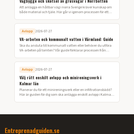
Vägbygge och skötsel av grusvägar i Norrbotten
Att anlägga en hållbar väg i norra Sverige kräver kunskap om
både material och tjäle. Här går vi igenom processen för ett
lyckat vägbygge på din fastighet.
Avlopp
2026-07-27
VA-arbeten och kommunalt vatten i Värmland: Guide
Ska du ansluta till kommunalt vatten eller behöver du utföra
VA-arbeten på tomten? Vår guide förklarar processen från
ansökan till färdig installation i Värmland.
Avlopp
2026-07-27
Välj rätt enskilt avlopp och minireningsverk i
Kalmar län
Planerar du för ett minireningsverk eller en infiltrationsbädd?
Här är guiden för dig som ska anlägga enskilt avlopp i Kalmar
län.
Entreprenadguiden.se