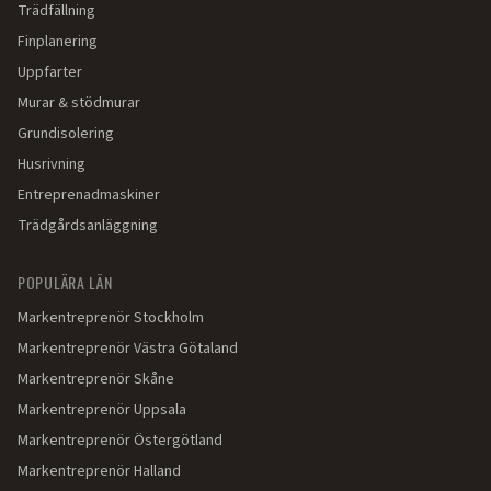
Trädfällning
Finplanering
Uppfarter
Murar & stödmurar
Grundisolering
Husrivning
Entreprenadmaskiner
Trädgårdsanläggning
POPULÄRA LÄN
Markentreprenör
Stockholm
Markentreprenör
Västra Götaland
Markentreprenör
Skåne
Markentreprenör
Uppsala
Markentreprenör
Östergötland
Markentreprenör
Halland