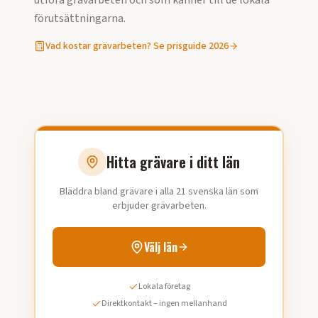
utföra
grävarbeten
och som känner till de lokala
förutsättningarna.
Vad kostar
grävarbeten
? Se prisguide 2026
Hitta grävare i ditt län
Bläddra bland grävare i alla 21 svenska län som
erbjuder grävarbeten.
Välj län
Lokala företag
Direktkontakt – ingen mellanhand