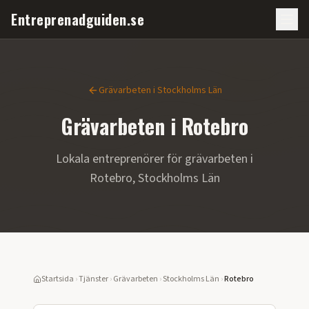
Entreprenadguiden.se
Grävarbeten
i
Stockholms Län
Grävarbeten
i
Rotebro
Lokala entreprenörer för
grävarbeten
i
Rotebro
,
Stockholms Län
Startsida
›
Tjänster
›
Grävarbeten
›
Stockholms Län
›
Rotebro