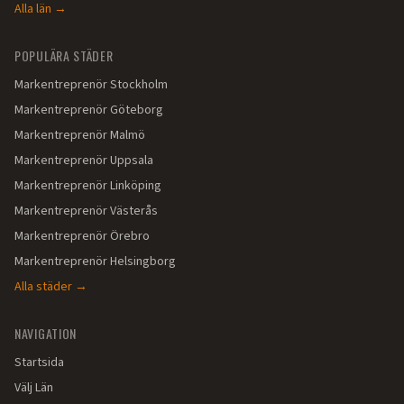
Alla län →
POPULÄRA STÄDER
Markentreprenör
Stockholm
Markentreprenör
Göteborg
Markentreprenör
Malmö
Markentreprenör
Uppsala
Markentreprenör
Linköping
Markentreprenör
Västerås
Markentreprenör
Örebro
Markentreprenör
Helsingborg
Alla städer →
NAVIGATION
Startsida
Välj Län