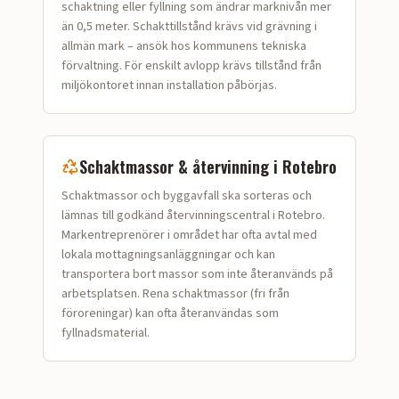
schaktning eller fyllning som ändrar marknivån mer
än 0,5 meter. Schakttillstånd krävs vid grävning i
allmän mark – ansök hos kommunens tekniska
förvaltning. För enskilt avlopp krävs tillstånd från
miljökontoret innan installation påbörjas.
Schaktmassor & återvinning i
Rotebro
Schaktmassor och bygg­avfall ska sorteras och
lämnas till godkänd återvinningscentral i Rotebro.
Markentreprenörer i området har ofta avtal med
lokala mottagningsanläggningar och kan
transportera bort massor som inte återanvänds på
arbetsplatsen. Rena schaktmassor (fri från
föroreningar) kan ofta återanvändas som
fyllnadsmaterial.