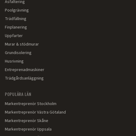
Asfaltering
Poolgrävning
Trädfällning
Finplanering
Uppfarter
Murar & stödmurar
Grundisolering
Husrivning
Entreprenadmaskiner
Trädgårdsanläggning
POPULÄRA LÄN
Markentreprenör
Stockholm
Markentreprenör
Västra Götaland
Markentreprenör
Skåne
Markentreprenör
Uppsala