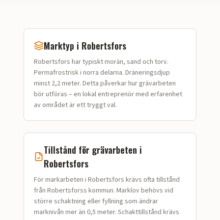
Marktyp i
Robertsfors
Robertsfors
har typiskt
morän, sand och torv
.
Permafrostrisk i norra delarna. Dräneringsdjup
minst 2,2 meter.
Detta påverkar hur
grävarbeten
bör utföras – en lokal entreprenör med erfarenhet
av området är ett tryggt val.
Tillstånd för
grävarbeten
i
Robertsfors
För markarbeten i Robertsfors krävs ofta tillstånd
från Robertsforss kommun. Marklov behövs vid
större schaktning eller fyllning som ändrar
marknivån mer än 0,5 meter. Schakttillstånd krävs