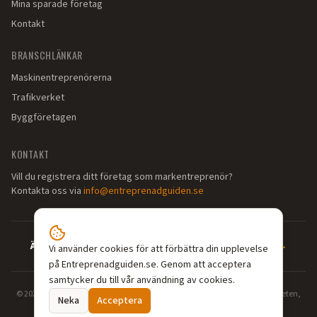
Mina sparade företag
Kontakt
BRANSCHLÄNKAR
Maskinentreprenörerna
Trafikverket
Byggföretagen
KONTAKT
Vill du registrera ditt företag som markentreprenör?
Kontakta oss via
info@entreprenadguiden.se
Är du markentreprenör?
—
Syns där dina kunder söker →
Vi använder cookies för att förbättra din upplevelse
på Entreprenadguiden.se. Genom att acceptera
samtycker du till vår användning av cookies.
©
2026
Entreprenadguiden.se — Din guide till markentreprenörer. Grävarbeten,
Neka
Acceptera
dränering, enskilt avlopp, schaktning och markarbeten i hela Sverige.