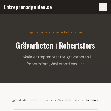
Entreprenadguiden.se
Grävarbeten
i
Västerbottens Län
Grävarbeten
i
Robertsfors
Lokala entreprenörer för
grävarbeten
i
Robertsfors
,
Västerbottens Län
Startsida
›
Tjänster
›
Grävarbeten
›
Västerbottens Län
›
Robertsfors