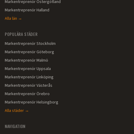
Markentreprenör
Östergötland
Markentreprenör
Halland
Alla län →
POPULÄRA STÄDER
Markentreprenör
Stockholm
Markentreprenör
Göteborg
Markentreprenör
Malmö
Markentreprenör
Uppsala
Markentreprenör
Linköping
Markentreprenör
Västerås
Markentreprenör
Örebro
Markentreprenör
Helsingborg
Alla städer →
NAVIGATION