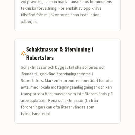
vid grävning i allmän mark – ansök hos kommunens
tekniska förvaltning. För enskilt avlopp krävs
tillstånd från miljökontoret innan installation
påbörjas.
Schaktmassor & återvinning i
Robertsfors
Schaktmassor och bygg­avfall ska sorteras och
lämnas till godkänd återvinningscentral i
Robertsfors. Markentreprenörer i området har ofta
avtal med lokala mottagningsanläggningar och kan
transportera bort massor som inte återanvänds på
arbetsplatsen. Rena schaktmassor (fri från
föroreningar) kan ofta återanvändas som
fyllnadsmaterial.