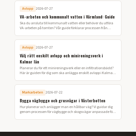
Avlopp
2026-07-27
VA-arbeten och kommunalt vatten i Värmland: Guide
Ska du ansluta till kommunalt vatten eller behöver du utföra
VA-arbeten på tomten? Vår guide förklarar processen från
ansökan till färdig installation i Värmland.
Avlopp
2026-07-27
Välj rätt enskilt avlopp och minireningsverk i
Kalmar län
Planerar du för ett minireningsverk eller en infiltrationsbädd?
Här är guiden för dig som ska anlägga enskilt avlopp i Kalmar
län.
Markarbeten
2026-07-22
Bygga vägbygge och grusvägar i Västerbotten
Hur planerar och anlägger man en hållbar väg? Vi guidar dig
genom processen för vägbygge och skogsvägar anpassade för
Västerbottens klimat.