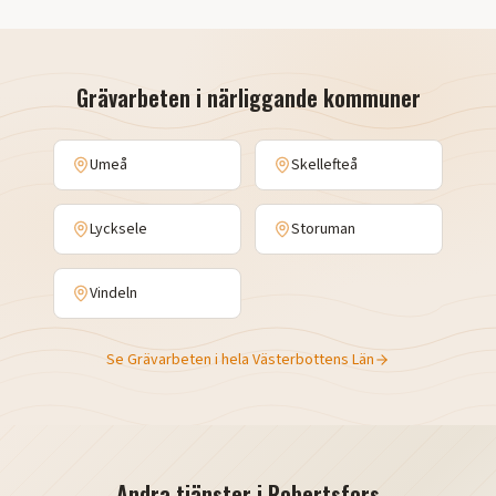
Grävarbeten
i närliggande kommuner
Umeå
Skellefteå
Lycksele
Storuman
Vindeln
Se
Grävarbeten
i hela
Västerbottens Län
Andra tjänster i
Robertsfors