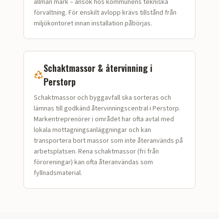
allmän mark – ansök hos kommunens tekniska
förvaltning. För enskilt avlopp krävs tillstånd från
miljökontoret innan installation påbörjas.
Schaktmassor & återvinning i
Perstorp
Schaktmassor och bygg­avfall ska sorteras och
lämnas till godkänd återvinningscentral i Perstorp.
Markentreprenörer i området har ofta avtal med
lokala mottagningsanläggningar och kan
transportera bort massor som inte återanvänds på
arbetsplatsen. Rena schaktmassor (fri från
föroreningar) kan ofta återanvändas som
fyllnadsmaterial.