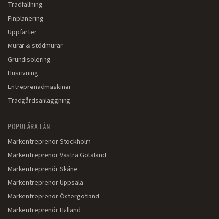
Trädfällning
Finplanering
Uppfarter
Murar & stödmurar
Grundisolering
Husrivning
Entreprenadmaskiner
Trädgårdsanläggning
POPULÄRA LÄN
Markentreprenör
Stockholm
Markentreprenör
Västra Götaland
Markentreprenör
Skåne
Markentreprenör
Uppsala
Markentreprenör
Östergötland
Markentreprenör
Halland