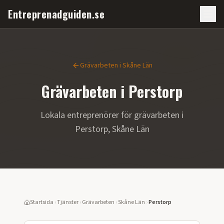
Entreprenadguiden.se
Grävarbeten
i
Skåne Län
Grävarbeten
i
Perstorp
Lokala entreprenörer för
grävarbeten
i
Perstorp
,
Skåne Län
Startsida
›
Tjänster
›
Grävarbeten
›
Skåne Län
›
Perstorp