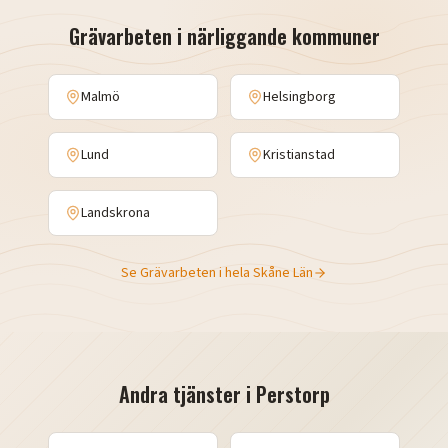
Grävarbeten
i närliggande kommuner
Malmö
Helsingborg
Lund
Kristianstad
Landskrona
Se
Grävarbeten
i hela
Skåne Län
Andra tjänster i
Perstorp