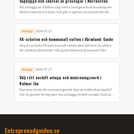
Vägbygge och skötsel av grusvägar i Norrbotten
Att anlägga en hållbar väg i norra Sverige kräver kunskap om
både material och tjäle. Här går vi igenom processen för ett
lyckat vägbygge på din fastighet.
Avlopp
2026-07-27
VA-arbeten och kommunalt vatten i Värmland: Guide
Ska du ansluta till kommunalt vatten eller behöver du utföra
VA-arbeten på tomten? Vår guide förklarar processen från
ansökan till färdig installation i Värmland.
Avlopp
2026-07-27
Välj rätt enskilt avlopp och minireningsverk i
Kalmar län
Planerar du för ett minireningsverk eller en infiltrationsbädd?
Här är guiden för dig som ska anlägga enskilt avlopp i Kalmar
län.
Entreprenadguiden.se