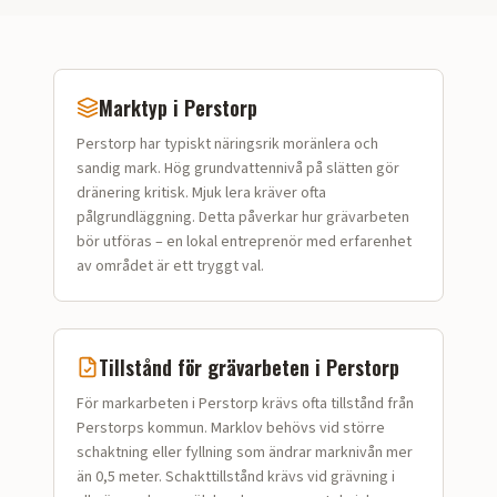
Marktyp i
Perstorp
Perstorp
har typiskt
näringsrik moränlera och
sandig mark
.
Hög grundvattennivå på slätten gör
dränering kritisk. Mjuk lera kräver ofta
pålgrundläggning.
Detta påverkar hur
grävarbeten
bör utföras – en lokal entreprenör med erfarenhet
av området är ett tryggt val.
Tillstånd för
grävarbeten
i
Perstorp
För markarbeten i Perstorp krävs ofta tillstånd från
Perstorps kommun. Marklov behövs vid större
schaktning eller fyllning som ändrar marknivån mer
än 0,5 meter. Schakttillstånd krävs vid grävning i