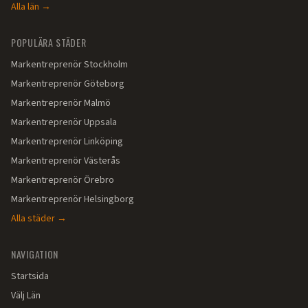
Alla län →
POPULÄRA STÄDER
Markentreprenör
Stockholm
Markentreprenör
Göteborg
Markentreprenör
Malmö
Markentreprenör
Uppsala
Markentreprenör
Linköping
Markentreprenör
Västerås
Markentreprenör
Örebro
Markentreprenör
Helsingborg
Alla städer →
NAVIGATION
Startsida
Välj Län