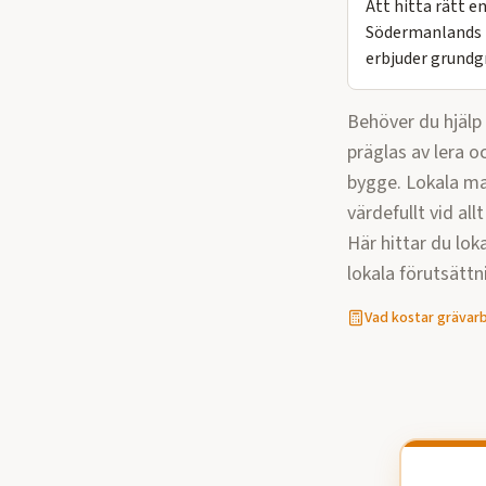
Att hitta rätt 
Södermanlands l
erbjuder grundg
Behöver du hjäl
präglas av lera 
bygge. Lokala mar
värdefullt vid al
Här hittar du lo
lokala förutsättn
Vad kostar
grävar