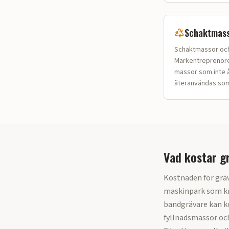
Schaktmass
Schaktmassor och 
Markentreprenörer
massor som inte å
återanvändas som 
Vad kostar g
Kostnaden för grä
maskinpark som kr
bandgrävare kan ko
fyllnadsmassor oc