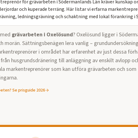
entreprenör för grävarbeten i Södermanlands Län kräver kunskap 
erjordar och kuperade terräng. Här listar vi erfarna markentrepr
rävning, ledningsgrävning och schaktning med lokal förankring i
p med
grävarbeten
i
Oxelösund
?
Oxelösund ligger i Söderm
och morän. Sättningsbenägen lera vanlig – grundundersökning
kentreprenörer i området har erfarenhet av just dessa förhå
lt från husgrundsdränering till anläggning av enskilt avlopp o
kala markentreprenörer som kan utföra
grävarbeten
och som k
ingarna.
beten
? Se prisguide 2026