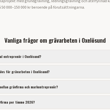
llaprojekt med grundgrävning, ledningsgrävning och återfyllnad k
 50 000–150 000 kr beroende på förutsättningarna.
Vanliga frågor om
grävarbeten
i
Oxelösund
kal entreprenör i
Oxelösund
?
hövs för
grävarbeten
i
Oxelösund
?
 mellan grävfirma och markentreprenör?
vfirma per timme 2026?