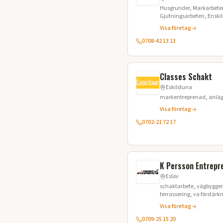
Husgrunder, Markarbeten
Gjutningsarbeten, Enskil
Schaktning
Visa företag
0708-42 13 13
Classes Schakt
Eskilstuna
markentreprenad, anläg
Visa företag
0702-21 72 17
K Persson Entrepr
Eslöv
schaktarbete, vägbyggen
terrassering, va förstär
avtäckning, grundläggn
Visa företag
0709-25 15 20