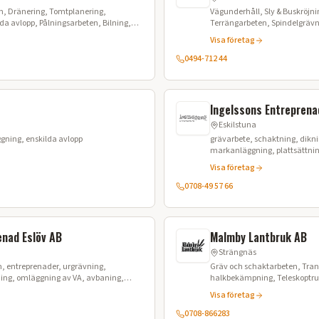
, Dränering, Tomtplanering,
Vägunderhåll, Sly & Buskröjn
da avlopp, Pålningsarbeten, Bilning,
Terrängarbeten, Spindelgräv
Visa företag
0494-712 44
Ingelssons Entreprena
Eskilstuna
gning, enskilda avlopp
grävarbete, schaktning, dikn
markanläggning, plattsättni
Visa företag
0708-49 57 66
enad Eslöv AB
Malmby Lantbruk AB
Strängnäs
, entreprenader, urgrävning,
Gräv och schaktarbeten, Tran
kning, omläggning av VA, avbaning,
halkbekämpning, Teleskoptru
ingarbeten, vägarbeten, marksanering
Grönyteskötsel, Sandupptagn
Visa företag
0708-866283