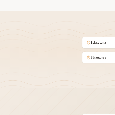
Eskilstuna
Strängnäs