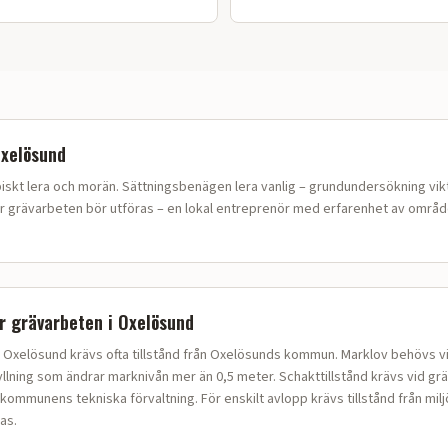
xelösund
piskt
lera och morän
.
Sättningsbenägen lera vanlig – grundundersökning vik
ur
grävarbeten
bör utföras – en lokal entreprenör med erfarenhet av område
ör
grävarbeten
i
Oxelösund
 Oxelösund krävs ofta tillstånd från Oxelösunds kommun. Marklov behövs v
yllning som ändrar marknivån mer än 0,5 meter. Schakttillstånd krävs vid grä
kommunens tekniska förvaltning. För enskilt avlopp krävs tillstånd från mil
jas.