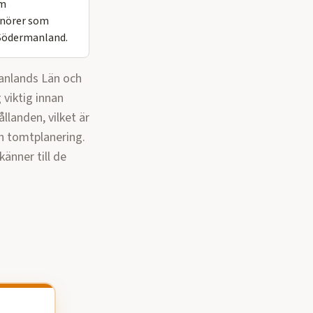
om
enörer som
 Södermanland.
anlands Län och
 viktig innan
llanden, vilket är
ch tomtplanering.
änner till de