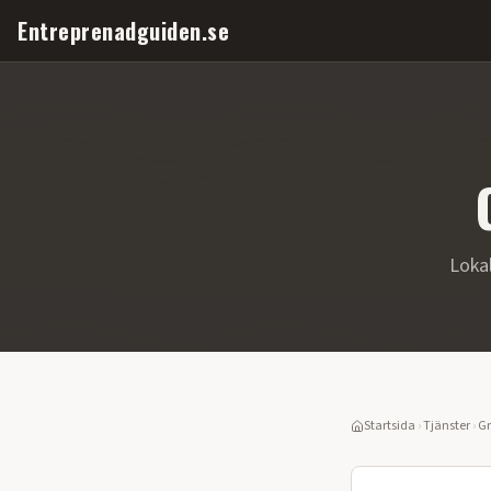
Entreprenadguiden.se
Loka
Startsida
›
Tjänster
›
Gr