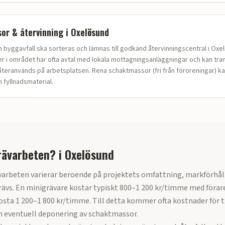
or & återvinning i
Oxelösund
bygg­avfall ska sorteras och lämnas till godkänd återvinningscentral i Oxe
 i området har ofta avtal med lokala mottagningsanläggningar och kan tra
teranvänds på arbetsplatsen. Rena schaktmassor (fri från föroreningar) ka
fyllnadsmaterial.
rävarbeten?
i
Oxelösund
varbeten varierar beroende på projektets omfattning, markförhål
ävs. En minigrävare kostar typiskt 800–1 200 kr/timme med förar
sta 1 200–1 800 kr/timme. Till detta kommer ofta kostnader för t
h eventuell deponering av schaktmassor.