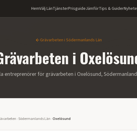
Hem
Välj Län
Tjänster
Prisguide
Jämför
Tips & Guider
Nyhete
Grävarbeten
i
Södermanlands Län
Grävarbeten
i
Oxelösun
la entreprenörer för
grävarbeten
i
Oxelösund
,
Södermanland
ävarbeten
›
Södermanlands Län
›
Oxelösund