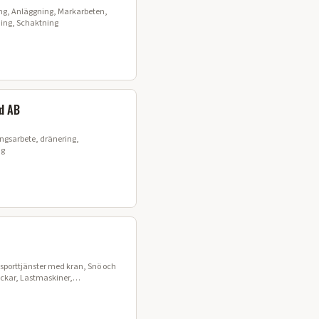
ing, Anläggning, Markarbeten,
ning, Schaktning
d AB
ingsarbete, dränering,
ng
sporttjänster med kran, Snö och
ckar, Lastmaskiner,
ing, Sopmaskiner, Jordbruk