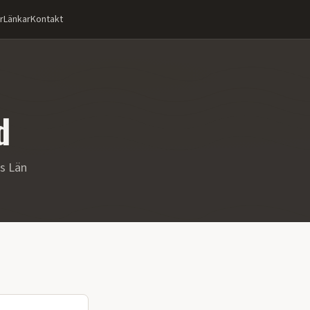
r
Länkar
Kontakt
d
s Län