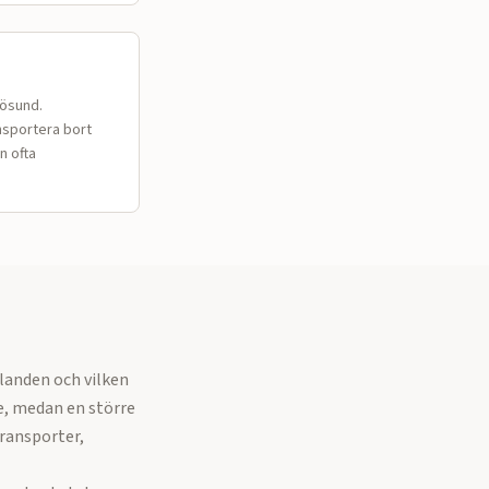
lösund.
nsportera bort
n ofta
landen och vilken
e, medan en större
ransporter,