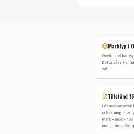
Marktyp i
O
Oxelösund
har ty
Detta påverkar h
val.
Tillstånd f
För markarbeten i
schaktning eller f
mark – ansök hos 
installation påbör