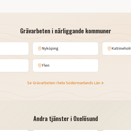
Grävarbeten
i närliggande kommuner
Nyköping
Katrinehol
Flen
Se
Grävarbeten
i hela
Södermanlands Län
Andra tjänster i
Oxelösund