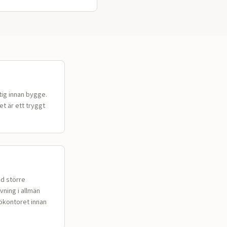
tig innan bygge.
t är ett tryggt
id större
vning i allmän
jökontoret innan