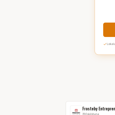
Lokala
Frosteby Entrepre
Eskilstuna