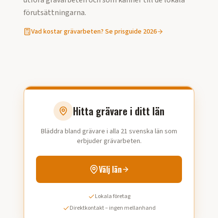
utföra
grävarbeten
och som känner till de lokala
förutsättningarna.
Vad kostar
grävarbeten
? Se prisguide 2026
Hitta grävare i ditt län
Bläddra bland grävare i alla 21 svenska län som
erbjuder grävarbeten.
Välj län
Lokala företag
Direktkontakt – ingen mellanhand