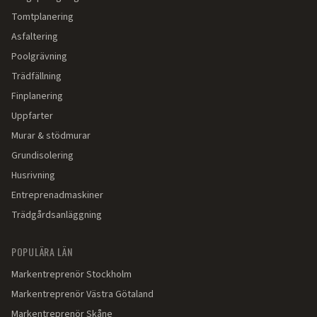
Tomtplanering
Asfaltering
Poolgrävning
Trädfällning
Finplanering
Uppfarter
Murar & stödmurar
Grundisolering
Husrivning
Entreprenadmaskiner
Trädgårdsanläggning
POPULÄRA LÄN
Markentreprenör
Stockholm
Markentreprenör
Västra Götaland
Markentreprenör
Skåne