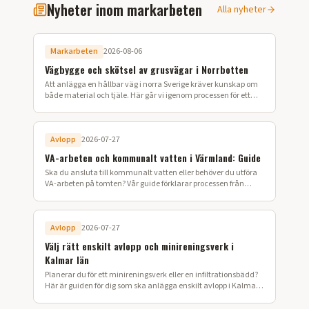
Nyheter inom markarbeten
Alla nyheter
Markarbeten
2026-08-06
Vägbygge och skötsel av grusvägar i Norrbotten
Att anlägga en hållbar väg i norra Sverige kräver kunskap om
både material och tjäle. Här går vi igenom processen för ett
lyckat vägbygge på din fastighet.
Avlopp
2026-07-27
VA-arbeten och kommunalt vatten i Värmland: Guide
Ska du ansluta till kommunalt vatten eller behöver du utföra
VA-arbeten på tomten? Vår guide förklarar processen från
ansökan till färdig installation i Värmland.
Avlopp
2026-07-27
Välj rätt enskilt avlopp och minireningsverk i
Kalmar län
Planerar du för ett minireningsverk eller en infiltrationsbädd?
Här är guiden för dig som ska anlägga enskilt avlopp i Kalmar
län.