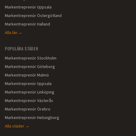
Markentreprenör
Uppsala
Markentreprenör
Östergötland
Markentreprenör
Halland
Alla län →
POPULÄRA STÄDER
Markentreprenör
Stockholm
Markentreprenör
Göteborg
Markentreprenör
Malmö
Markentreprenör
Uppsala
Markentreprenör
Linköping
Markentreprenör
Västerås
Markentreprenör
Örebro
Markentreprenör
Helsingborg
Alla städer →