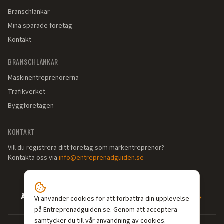
Branschlänkar
Mina sparade företag
Kontakt
BRANSCHLÄNKAR
Maskinentreprenörerna
Trafikverket
Byggföretagen
KONTAKT
Vill du registrera ditt företag som markentreprenör?
Kontakta oss via
info@entreprenadguiden.se
Är du markentreprenör?
—
Syns där dina kunder söker →
Vi använder cookies för att förbättra din upplevelse
på Entreprenadguiden.se. Genom att acceptera
samtycker du till vår användning av cookies.