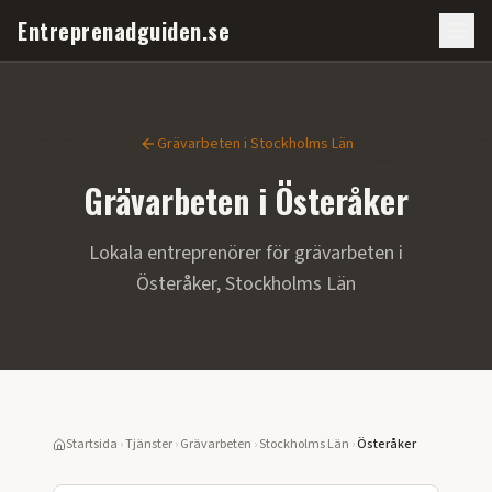
Entreprenadguiden.se
Grävarbeten
i
Stockholms Län
Grävarbeten
i
Österåker
Lokala entreprenörer för
grävarbeten
i
Österåker
,
Stockholms Län
Startsida
›
Tjänster
›
Grävarbeten
›
Stockholms Län
›
Österåker