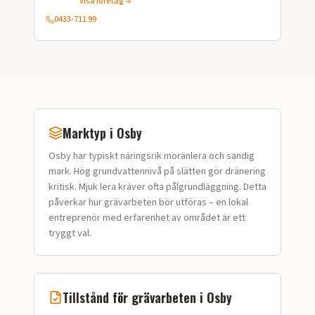
Visa företag
Kranbilstransporter, Grusförsäljning, Matjord,
Snöröjning, TMA-körning
0433-711 99
Marktyp i
Osby
Osby
har typiskt
näringsrik moränlera och sandig
mark
.
Hög grundvattennivå på slätten gör dränering
kritisk. Mjuk lera kräver ofta pålgrundläggning.
Detta
påverkar hur
grävarbeten
bör utföras – en lokal
entreprenör med erfarenhet av området är ett
tryggt val.
Tillstånd för
grävarbeten
i
Osby