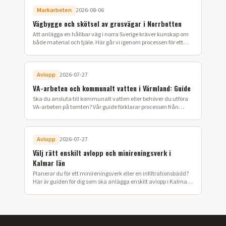
Markarbeten
2026-08-06
Vägbygge och skötsel av grusvägar i Norrbotten
Att anlägga en hållbar väg i norra Sverige kräver kunskap om
både material och tjäle. Här går vi igenom processen för ett
lyckat vägbygge på din fastighet.
Avlopp
2026-07-27
VA-arbeten och kommunalt vatten i Värmland: Guide
Ska du ansluta till kommunalt vatten eller behöver du utföra
VA-arbeten på tomten? Vår guide förklarar processen från
ansökan till färdig installation i Värmland.
Avlopp
2026-07-27
Välj rätt enskilt avlopp och minireningsverk i
Kalmar län
Planerar du för ett minireningsverk eller en infiltrationsbädd?
Här är guiden för dig som ska anlägga enskilt avlopp i Kalmar
län.