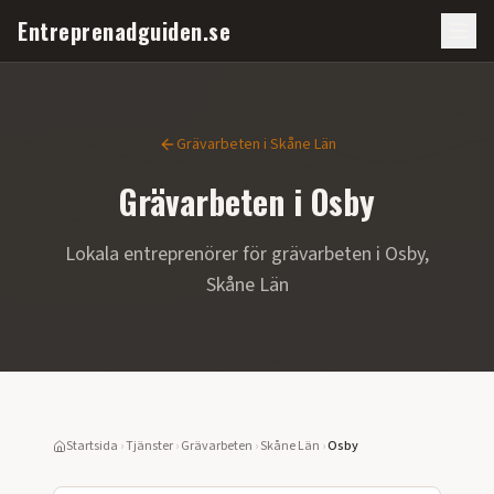
Entreprenadguiden.se
Grävarbeten
i
Skåne Län
Grävarbeten
i
Osby
Lokala entreprenörer för
grävarbeten
i
Osby
,
Skåne Län
Startsida
›
Tjänster
›
Grävarbeten
›
Skåne Län
›
Osby