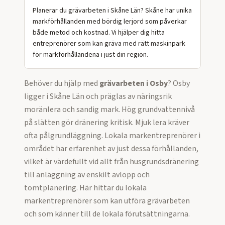
Planerar du grävarbeten i Skåne Län? Skåne har unika
markförhållanden med bördig lerjord som påverkar
både metod och kostnad. Vi hjälper dig hitta
entreprenörer som kan gräva med rätt maskinpark
för markförhållandena i just din region.
Behöver du hjälp med
grävarbeten
i
Osby
?
Osby
ligger i Skåne Län och präglas av näringsrik
moränlera och sandig mark. Hög grundvattennivå
på slätten gör dränering kritisk. Mjuk lera kräver
ofta pålgrundläggning. Lokala markentreprenörer i
området har erfarenhet av just dessa förhållanden,
vilket är värdefullt vid allt från husgrundsdränering
till anläggning av enskilt avlopp och
tomtplanering.
Här hittar du lokala
markentreprenörer som kan utföra
grävarbeten
och som känner till de lokala förutsättningarna.