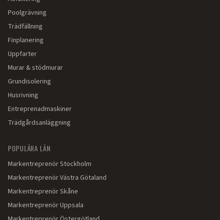
Poolgrävning
Trädfällning
Finplanering
Uppfarter
Murar & stödmurar
Grundisolering
Husrivning
Entreprenadmaskiner
Trädgårdsanläggning
POPULÄRA LÄN
Markentreprenör
Stockholm
Markentreprenör
Västra Götaland
Markentreprenör
Skåne
Markentreprenör
Uppsala
Markentreprenör
Östergötland