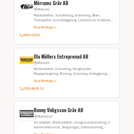
Mörrums Gräv AB
Mörrum
Markarbeten, Schaktning, Dränering, Åkeri,
Transporter, Grundläggning, Leverans av matjord,
Grus och makadam, Dikesgrävning, Rörläggning,
Visa företag
Snöröjning, Sandning, Stubbfräsning, Räckeslagning
0454-50351
Ola Möllers Entreprenad AB
Mörrum
Markarbeten, Dränering, Husgrunder,
Bergsprängning, Rivning, Grävning, Anläggning,
Schaktning, Utfyllnad
Visa företag
0702-68 93 12
Ronny Vidigsson Gräv AB
Markaryd
VA-arbeten, Markarbeten, Husgrundsdränering, 3-
kammarbrunnar, Skogsvägar, Dikesrensning,
Trädgårdsplanering, Schaktning,