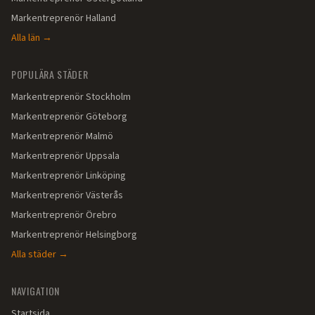
Markentreprenör
Halland
Alla län →
POPULÄRA STÄDER
Markentreprenör
Stockholm
Markentreprenör
Göteborg
Markentreprenör
Malmö
Markentreprenör
Uppsala
Markentreprenör
Linköping
Markentreprenör
Västerås
Markentreprenör
Örebro
Markentreprenör
Helsingborg
Alla städer →
NAVIGATION
Startsida