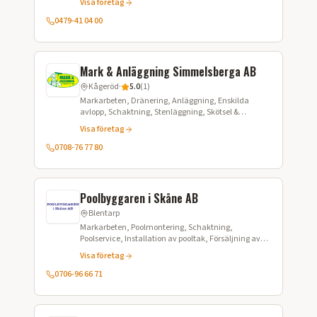
Visa företag
0479-41 04 00
Mark & Anläggning Simmelsberga AB
Kågeröd
·
5.0
(
1
)
Markarbeten, Dränering, Anläggning, Enskilda
avlopp, Schaktning, Stenläggning, Skötsel &
underhåll, Fastighetsskötsel
Visa företag
0708-76 77 80
Poolbyggaren i Skåne AB
Blentarp
Markarbeten, Poolmontering, Schaktning,
Poolservice, Installation av pooltak, Försäljning av
swimmingpooler, Underhåll
Visa företag
0706-96 66 71