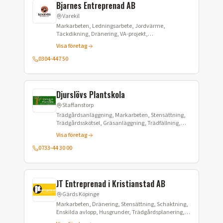
Bjarnes Entreprenad AB
Varekil
Markarbeten, Ledningsarbete, Jordvärme,
Täckdikning, Dränering, VA-projekt,
Tryckavloppssystem LTA, Stenspräckning,
Visa företag
Fibergrävning, Sjöförläggning, Styrd borrning
0304-447 50
Djurslövs Plantskola
Staffanstorp
Trädgårdsanläggning, Markarbeten, Stensättning,
Trädgårdsskötsel, Gräsanläggning, Trädfällning,
Trädgårdsdesign, Beskärning, Häckklippning,
Visa företag
Växtförsäljning
0733-44 30 00
JT Entreprenad i Kristianstad AB
Gärds Köpinge
Markarbeten, Dränering, Stensättning, Schaktning,
Enskilda avlopp, Husgrunder, Trädgårdsplanering,
Kranbilstransporter, Grusförsäljning