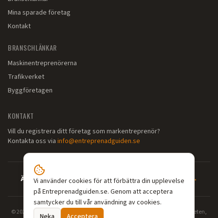
Mina sparade företag
Kontakt
BRANSCHLÄNKAR
Maskinentreprenörerna
Trafikverket
Byggföretagen
KONTAKT
Vill du registrera ditt företag som markentreprenör?
Kontakta oss via
info@entreprenadguiden.se
Är du markentreprenör?
—
Syns där dina kunder söker →
Vi använder cookies för att förbättra din upplevelse
på Entreprenadguiden.se. Genom att acceptera
samtycker du till vår användning av cookies.
©
2026
Entreprenadguiden.se — Din guide till markentreprenörer. Grävarbeten,
Neka
Acceptera