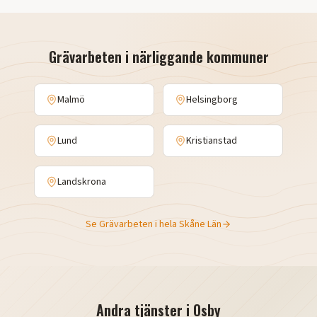
Grävarbeten
i närliggande kommuner
Malmö
Helsingborg
Lund
Kristianstad
Landskrona
Se
Grävarbeten
i hela
Skåne Län
Andra tjänster i
Osby