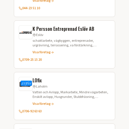
Visa företag
044-23 51 10
K Persson Entreprenad Eslöv AB
Eslöv
schaktarbete, vägbyggen, entreprenader,
urgrävning, terrassering, va förstärkning,
omläggning av VA, avbaning, avtäckning,
Visa företag
grundläggningarbeten, vägarbeten, marksanering
0709-25 15 20
LOfix
Laholm
Vatten och Avlopp, Markarbete, Mindre vägarbeten,
Enskilt avlopp, Husgrunder, Stubbfräsning,
Jordplanering, Gräventreprenad, Schaktning
Visa företag
0706-92 63 63