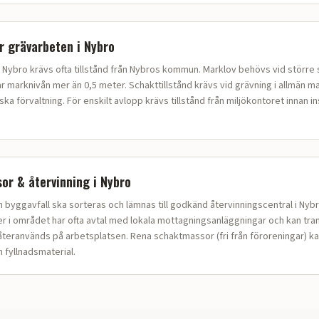
ör
grävarbeten
i
Nybro
 Nybro krävs ofta tillstånd från Nybros kommun. Marklov behövs vid större 
ar marknivån mer än 0,5 meter. Schakttillstånd krävs vid grävning i allmän m
 förvaltning. För enskilt avlopp krävs tillstånd från miljökontoret innan in
or & återvinning i
Nybro
bygg­avfall ska sorteras och lämnas till godkänd återvinningscentral i Nybr
 i området har ofta avtal med lokala mottagningsanläggningar och kan tra
teranvänds på arbetsplatsen. Rena schaktmassor (fri från föroreningar) ka
fyllnadsmaterial.