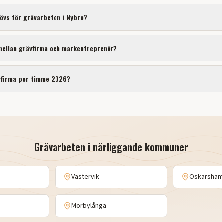
hövs för
grävarbeten
i
Nybro
?
 mellan grävfirma och markentreprenör?
vfirma per timme 2026?
Grävarbeten
i närliggande kommuner
Västervik
Oskarsha
Mörbylånga