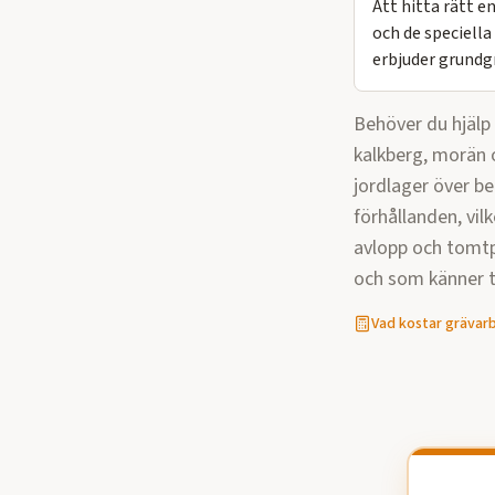
Att hitta rätt 
och de speciell
erbjuder grundg
Behöver du hjäl
kalkberg, morän o
jordlager över b
förhållanden, vilk
avlopp och tomtp
och som känner ti
Vad kostar
grävar