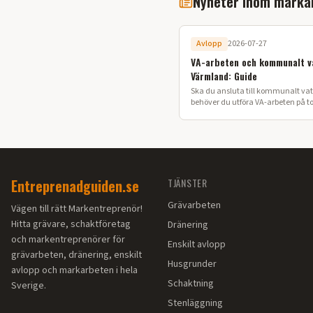
Nyheter inom marka
Avlopp
2026-07-27
VA-arbeten och kommunalt v
Värmland: Guide
Ska du ansluta till kommunalt vatt
behöver du utföra VA-arbeten på t
guide förklarar processen från ansö
färdig installation i Värmland.
Entreprenadguiden.se
TJÄNSTER
Grävarbeten
Vägen till rätt Markentreprenör!
Hitta grävare, schaktföretag
Dränering
och markentreprenörer för
Enskilt avlopp
grävarbeten, dränering, enskilt
Husgrunder
avlopp och markarbeten i hela
Schaktning
Sverige.
Stenläggning