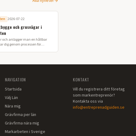
Alla nyheter
ten
2026-07-22
bygge och grusvägar i
ten
r och anlägger man en hållbar
dar dig genom processen för
ch skogsvägar anpassade för
ns klimat.
NAVIGATION
KONTAKT
Startsida
Vill du registrera ditt företag
som markentreprenör?
Välj Län
Kontakta oss via
Nära mig
info@entreprenadguiden.se
Grävfirma per län
Grävfirma nära mig
Markarbeten i Sverige