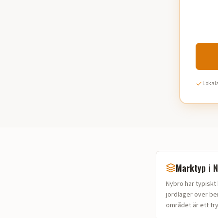
Lokala
Marktyp i
N
Nybro
har typiskt
jordlager över be
området är ett try