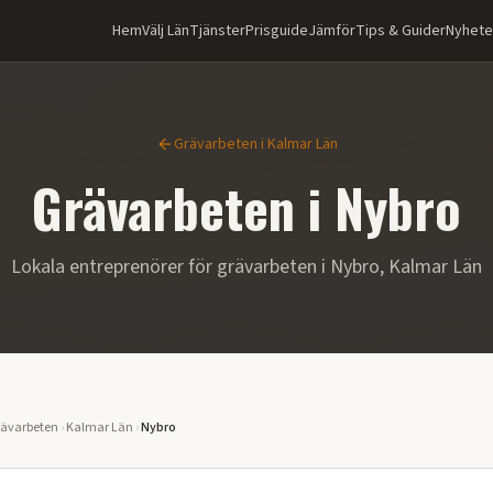
Hem
Välj Län
Tjänster
Prisguide
Jämför
Tips & Guider
Nyhete
Grävarbeten
i
Kalmar Län
Grävarbeten
i
Nybro
Lokala entreprenörer för
grävarbeten
i
Nybro
,
Kalmar Län
ävarbeten
›
Kalmar Län
›
Nybro