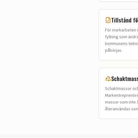
Tillstånd f
För markarbeten i
fyllning som ändr
kommunens tekniska
påbörjas.
Schaktmass
Schaktmassor och 
Markentreprenörer
massor som inte å
återanvändas som 