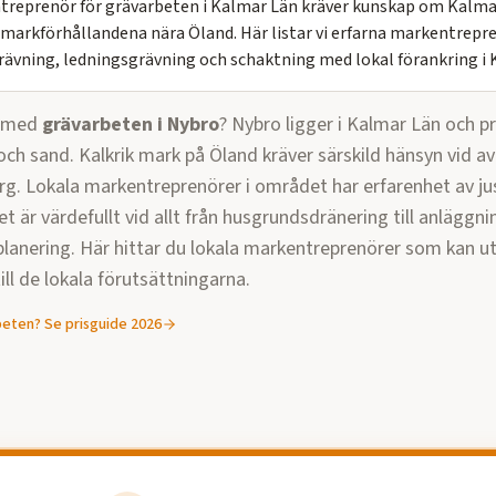
entreprenör för grävarbeten i Kalmar Län kräver kunskap om Kalma
a markförhållandena nära Öland. Här listar vi erfarna markentrep
rävning, ledningsgrävning och schaktning med lokal förankring i 
p med
grävarbeten
i
Nybro
?
Nybro ligger i Kalmar Län och p
ch sand. Kalkrik mark på Öland kräver särskild hänsyn vid a
erg. Lokala markentreprenörer i området har erfarenhet av ju
et är värdefullt vid allt från husgrundsdränering till anläggni
lanering.
Här hittar du lokala markentreprenörer som kan u
ll de lokala förutsättningarna.
beten
? Se prisguide 2026