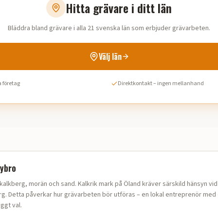
Hitta grävare i ditt län
Bläddra bland grävare i alla 21 svenska län som erbjuder grävarbeten.
Välj län
 företag
Direktkontakt – ingen mellanhand
ybro
kalkberg, morän och sand
.
Kalkrik mark på Öland kräver särskild hänsyn vi
rg.
Detta påverkar hur
grävarbeten
bör utföras – en lokal entreprenör med
ggt val.