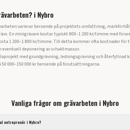
rävarbeten?
i
Nybro
varbeten varierar beroende på projektets omfattning, markförhål
ävs. En minigrävare kostar typiskt 800–1 200 kr/timme med förar
sta 1 200–1 800 kr/timme. Till detta kommer ofta kostnader för t
h eventuell deponering av schaktmassor.
llaprojekt med grundgrävning, ledningsgrävning och återfyllnad k
 50 000–150 000 kr beroende på förutsättningarna.
Vanliga frågor om
grävarbeten
i
Nybro
kal entreprenör i
Nybro
?