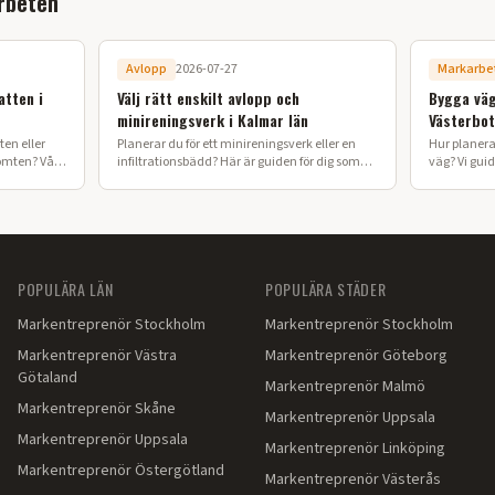
rbeten
Avlopp
2026-07-27
Markarbe
atten i
Välj rätt enskilt avlopp och
Bygga väg
minireningsverk i Kalmar län
Västerbot
en eller
Planerar du för ett minireningsverk eller en
Hur planera
omten? Vår
infiltrationsbädd? Här är guiden för dig som
väg? Vi gui
kan till
ska anlägga enskilt avlopp i Kalmar län.
vägbygge o
Västerbotte
POPULÄRA LÄN
POPULÄRA STÄDER
Markentreprenör
Stockholm
Markentreprenör
Stockholm
Markentreprenör
Västra
Markentreprenör
Göteborg
Götaland
Markentreprenör
Malmö
Markentreprenör
Skåne
Markentreprenör
Uppsala
Markentreprenör
Uppsala
Markentreprenör
Linköping
Markentreprenör
Östergötland
Markentreprenör
Västerås