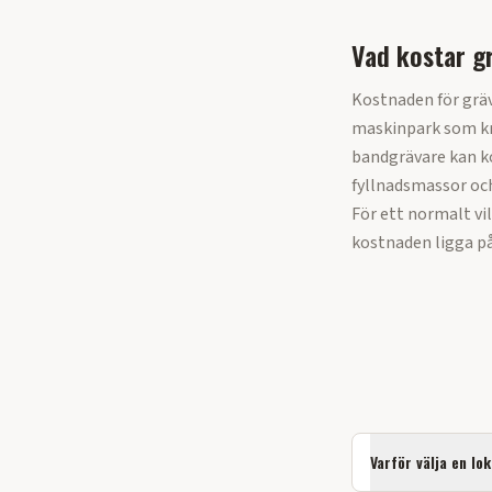
Vad kostar g
Kostnaden för grä
maskinpark som kr
bandgrävare kan ko
fyllnadsmassor oc
För ett normalt vi
kostnaden ligga på
Varför välja en lo