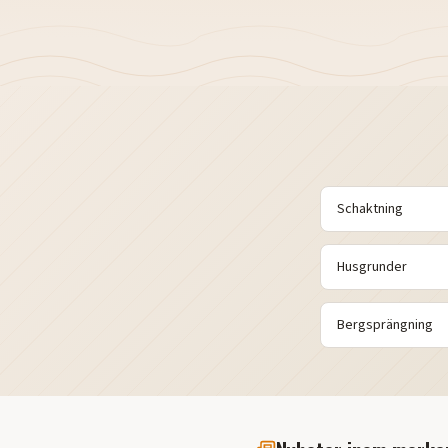
Schaktning
Husgrunder
Bergsprängning