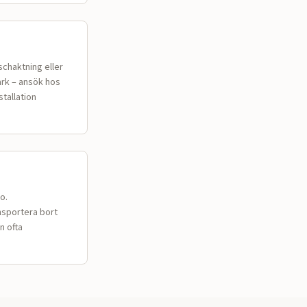
schaktning eller
ark – ansök hos
stallation
o.
nsportera bort
n ofta