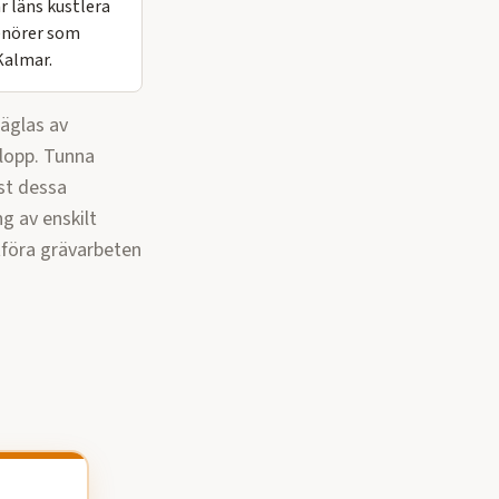
r läns kustlera
renörer som
Kalmar.
räglas av
vlopp. Tunna
st dessa
ng av enskilt
tföra
grävarbeten