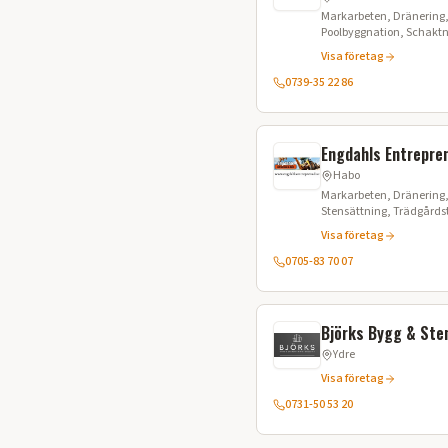
Markarbeten, Dränering,
Poolbyggnation, Schaktn
Stensättning
Visa företag
0739-35 22 86
Engdahls Entrepre
Habo
Markarbeten, Dränering, 
Stensättning, Trädgårdst
Visa företag
0705-83 70 07
Björks Bygg & Sten
Ydre
Visa företag
0731-50 53 20