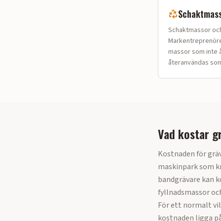
Schaktmass
Schaktmassor och 
Markentreprenörer
massor som inte å
återanvändas som 
Vad kostar g
Kostnaden för grä
maskinpark som kr
bandgrävare kan ko
fyllnadsmassor oc
För ett normalt vi
kostnaden ligga på