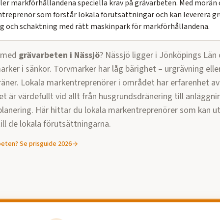
ller markförhållandena speciella krav på grävarbeten. Med morän 
ntreprenör som förstår lokala förutsättningar och kan leverera g
g och schaktning med rätt maskinpark för markförhållandena.
p med
grävarbeten
i
Nässjö
?
Nässjö ligger i Jönköpings Län 
ker i sänkor. Torvmarker har låg bärighet – urgrävning eller
räner. Lokala markentreprenörer i området har erfarenhet av
et är värdefullt vid allt från husgrundsdränering till anläggni
lanering.
Här hittar du lokala markentreprenörer som kan u
ll de lokala förutsättningarna.
beten
? Se prisguide 2026