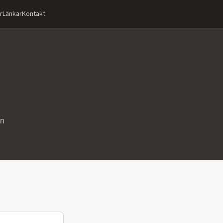
r
Länkar
Kontakt
än