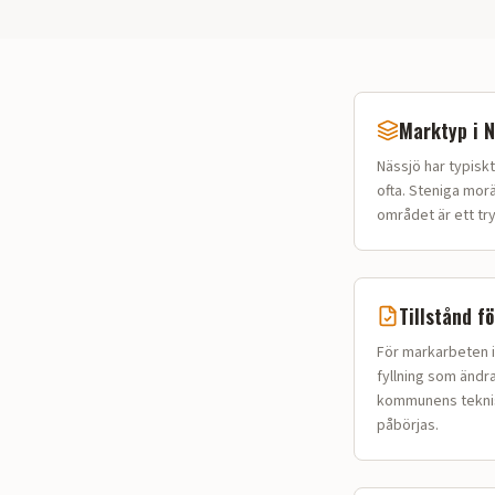
Marktyp i
N
Nässjö
har typisk
ofta. Steniga mor
området är ett try
Tillstånd f
För markarbeten i
fyllning som ändr
kommunens tekniska
påbörjas.