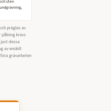
och sten
rundgrävning,
och präglas av
 pålning krävs
 just dessa
ng av enskilt
tföra
grävarbeten