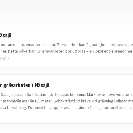
ässjö
t
morän och torvmarker i sänkor
.
Torvmarker har låg bärighet – urgrävning el
äner.
Detta påverkar hur
grävarbeten
bör utföras – en lokal entreprenör me
ggt val.
ör
grävarbeten
i
Nässjö
 Nässjö krävs ofta tillstånd från Nässjös kommun. Marklov behövs vid större
ar marknivån mer än 0,5 meter. Schakttillstånd krävs vid grävning i allmän m
 förvaltning. För enskilt avlopp krävs tillstånd från miljökontoret innan in