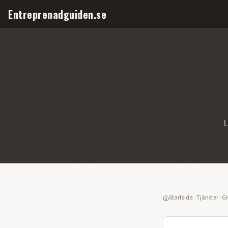
Entreprenadguiden.se
L
Startsida
›
Tjänster
›
Gr