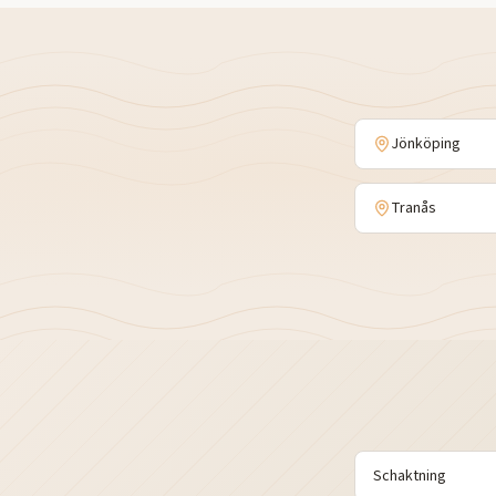
Jönköping
Tranås
Schaktning