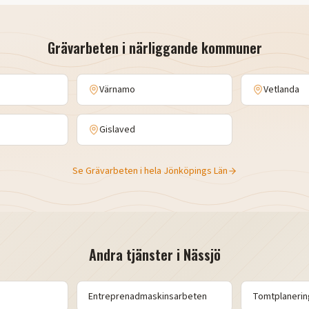
Grävarbeten
i närliggande kommuner
Värnamo
Vetlanda
Gislaved
Se
Grävarbeten
i hela
Jönköpings Län
Andra tjänster i
Nässjö
Entreprenadmaskinsarbeten
Tomtplanerin