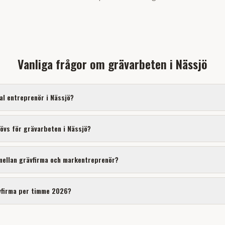
Vanliga frågor om
grävarbeten
i
Nässjö
kal entreprenör i
Nässjö
?
hövs för
grävarbeten
i
Nässjö
?
 mellan grävfirma och markentreprenör?
vfirma per timme 2026?