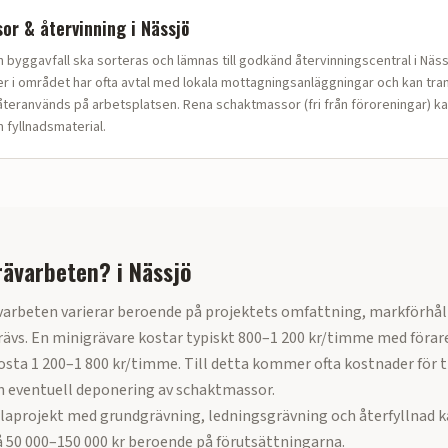
or & återvinning i
Nässjö
bygg­avfall ska sorteras och lämnas till godkänd återvinningscentral i Näss
 i området har ofta avtal med lokala mottagningsanläggningar och kan tra
teranvänds på arbetsplatsen. Rena schaktmassor (fri från föroreningar) ka
fyllnadsmaterial.
rävarbeten?
i
Nässjö
varbeten varierar beroende på projektets omfattning, markförhål
ävs. En minigrävare kostar typiskt 800–1 200 kr/timme med förar
sta 1 200–1 800 kr/timme. Till detta kommer ofta kostnader för t
h eventuell deponering av schaktmassor.
llaprojekt med grundgrävning, ledningsgrävning och återfyllnad k
 50 000–150 000 kr beroende på förutsättningarna.