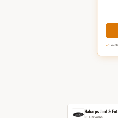
Lokala
Hakarps Jord & En
Huskvarna