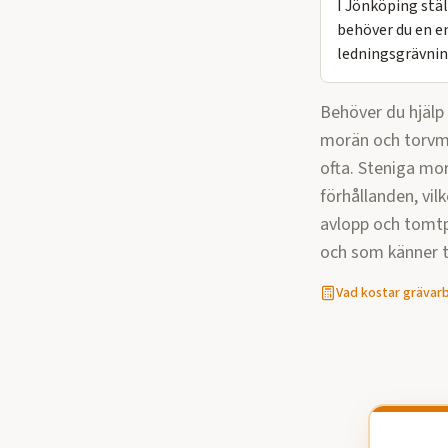
I Jönköping stä
behöver du en e
ledningsgrävnin
Behöver du hjäl
morän och torvmar
ofta. Steniga mo
förhållanden, vilk
avlopp och tomtp
och som känner ti
Vad kostar
grävar