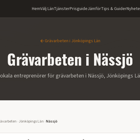
Hem
Välj Län
Tjänster
Prisguide
Jämför
Tips & Guider
Nyhete
Grävarbeten
i
Jönköpings Län
Grävarbeten
i
Nässjö
okala entreprenörer för
grävarbeten
i
Nässjö
,
Jönköpings L
ävarbeten
›
Jönköpings Län
›
Nässjö