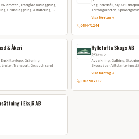
 VA-arbeten, Trädgårdsanläggning,
Vägunderhåll, Sly & Buskröjn
ing, Grundläggning, Asfaltering,
Terrängarbeten, Spindelgräv
Visa företag
0494-712 44
nad & Åkeri
Hylletofta Skogs AB
Sävsjö
Enskilt avlopp, Grävning,
Avverkning, Gallring, Skotni
jänster, Transport, Grus och sand
Skogsvägar, Viltplanteringsst
Visa företag
0702-90 71 17
sättning i Eksjö AB