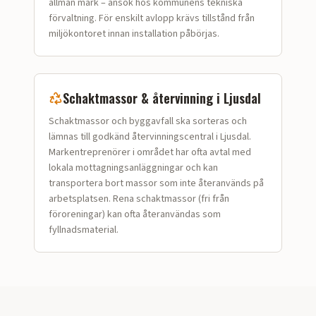
allmän mark – ansök hos kommunens tekniska
förvaltning. För enskilt avlopp krävs tillstånd från
miljökontoret innan installation påbörjas.
Schaktmassor & återvinning i
Ljusdal
Schaktmassor och bygg­avfall ska sorteras och
lämnas till godkänd återvinningscentral i Ljusdal.
Markentreprenörer i området har ofta avtal med
lokala mottagningsanläggningar och kan
transportera bort massor som inte återanvänds på
arbetsplatsen. Rena schaktmassor (fri från
föroreningar) kan ofta återanvändas som
fyllnadsmaterial.