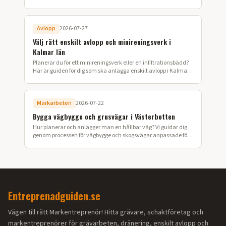
ansökan till färdig installation i Värmland.
Avlopp
2026-07-27
Välj rätt enskilt avlopp och minireningsverk i
Kalmar län
Planerar du för ett minireningsverk eller en infiltrationsbädd?
Här är guiden för dig som ska anlägga enskilt avlopp i Kalmar
län.
Markarbeten
2026-07-22
Bygga vägbygge och grusvägar i Västerbotten
Hur planerar och anlägger man en hållbar väg? Vi guidar dig
genom processen för vägbygge och skogsvägar anpassade för
Västerbottens klimat.
Entreprenadguiden.se
Vägen till rätt Markentreprenör! Hitta grävare, schaktföretag och
markentreprenörer för grävarbeten, dränering, enskilt avlopp och