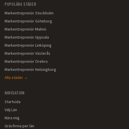
POPULÄRA STÄDER
Markentreprenör
Stockholm
Markentreprenör
Göteborg
Markentreprenör
Malmö
Markentreprenör
Uppsala
Markentreprenör
Linköping
Markentreprenör
Västerås
Markentreprenör
Örebro
Markentreprenör
Helsingborg
Alla städer →
NAVIGATION
Startsida
Välj Län
Nära mig
Grävfirma per län