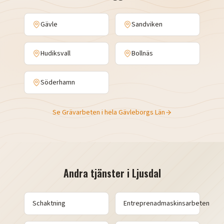
Gävle
Sandviken
Hudiksvall
Bollnäs
Söderhamn
Se
Grävarbeten
i hela
Gävleborgs Län
Andra tjänster i
Ljusdal
Schaktning
Entreprenadmaskinsarbeten