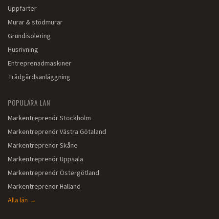
Uppfarter
Murar & stödmurar
Grundisolering
Husrivning
Entreprenadmaskiner
Trädgårdsanläggning
POPULÄRA LÄN
Markentreprenör
Stockholm
Markentreprenör
Västra Götaland
Markentreprenör
Skåne
Markentreprenör
Uppsala
Markentreprenör
Östergötland
Markentreprenör
Halland
Alla län →