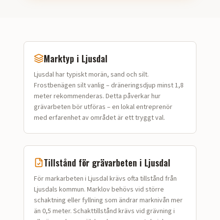
Marktyp i
Ljusdal
Ljusdal
har typiskt
morän, sand och silt
.
Frostbenägen silt vanlig – dräneringsdjup minst 1,8
meter rekommenderas.
Detta påverkar hur
grävarbeten
bör utföras – en lokal entreprenör
med erfarenhet av området är ett tryggt val.
Tillstånd för
grävarbeten
i
Ljusdal
För markarbeten i Ljusdal krävs ofta tillstånd från
Ljusdals kommun. Marklov behövs vid större
schaktning eller fyllning som ändrar marknivån mer
än 0,5 meter. Schakttillstånd krävs vid grävning i