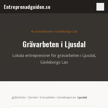
Entreprenadguiden.se
Grävarbeten
i
Gävleborgs Län
Grävarbeten
i
Ljusdal
Lokala entreprenörer för
grävarbeten
i
Ljusdal
,
Gävleborgs Län
Startsida
›
Tjänster
›
Grävarbeten
›
Gävleborgs Län
›
Ljusdal