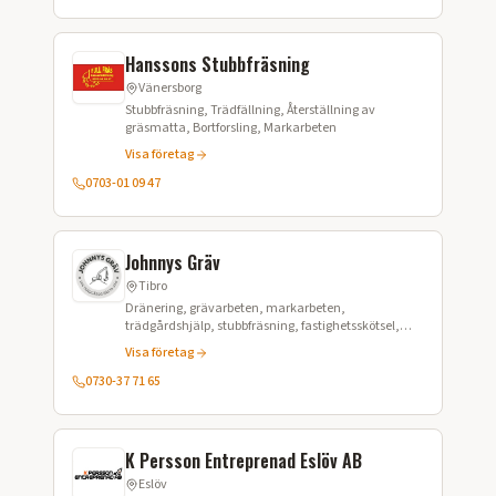
Hanssons Stubbfräsning
Vänersborg
Stubbfräsning, Trädfällning, Återställning av
gräsmatta, Bortforsling, Markarbeten
Visa företag
0703-01 09 47
Johnnys Gräv
Tibro
Dränering, grävarbeten, markarbeten,
trädgårdshjälp, stubbfräsning, fastighetsskötsel,
snöröjning
Visa företag
0730-37 71 65
K Persson Entreprenad Eslöv AB
Eslöv