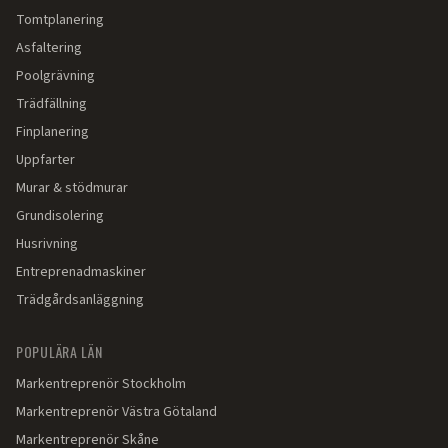
Tomtplanering
Asfaltering
Poolgrävning
Trädfällning
Finplanering
Uppfarter
Murar & stödmurar
Grundisolering
Husrivning
Entreprenadmaskiner
Trädgårdsanläggning
POPULÄRA LÄN
Markentreprenör
Stockholm
Markentreprenör
Västra Götaland
Markentreprenör
Skåne