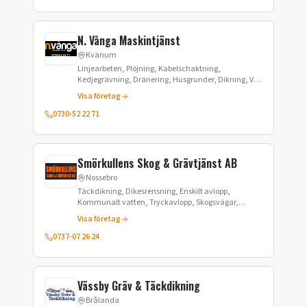
N. Vånga Maskintjänst
Kvänum
Linjearbeten, Plöjning, Kabelschaktning,
Kedjegrävning, Dränering, Husgrunder, Dikning, VA-
arbeten, Enskilda avlopp, Jordvärme
Visa företag
0730-52 22 71
Smörkullens Skog & Grävtjänst AB
Nossebro
Täckdikning, Dikesrensning, Enskilt avlopp,
Kommunalt vatten, Tryckavlopp, Skogsvägar,
Trädklippning, Buskröjning, Husdränering,
Visa företag
Husgrunder, Markarbeten, Fiberutbyggnad
0737-07 26 24
Vässby Gräv & Täckdikning
Brålanda