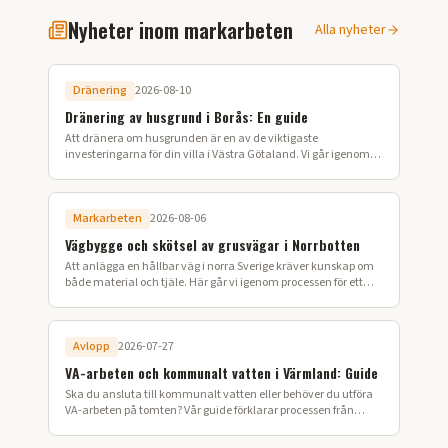
Nyheter inom markarbeten
Alla nyheter
Dränering
2026-08-10
Dränering av husgrund i Borås: En guide
Att dränera om husgrunden är en av de viktigaste
investeringarna för din villa i Västra Götaland. Vi går igenom
processen från schaktning till återfyllning.
Markarbeten
2026-08-06
Vägbygge och skötsel av grusvägar i Norrbotten
Att anlägga en hållbar väg i norra Sverige kräver kunskap om
både material och tjäle. Här går vi igenom processen för ett
lyckat vägbygge på din fastighet.
Avlopp
2026-07-27
VA-arbeten och kommunalt vatten i Värmland: Guide
Ska du ansluta till kommunalt vatten eller behöver du utföra
VA-arbeten på tomten? Vår guide förklarar processen från
ansökan till färdig installation i Värmland.