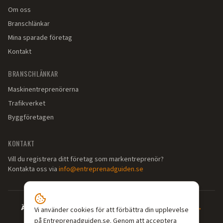
Om oss
Branschlänkar
Mina sparade företag
Kontakt
BRANSCHLÄNKAR
Maskinentreprenörerna
Trafikverket
Byggföretagen
KONTAKT
Vill du registrera ditt företag som markentreprenör?
Kontakta oss via
info@entreprenadguiden.se
Är du markentreprenör?
—
Syns där dina kunder söker →
Vi använder cookies för att förbättra din upplevelse
på Entreprenadguiden.se. Genom att acceptera