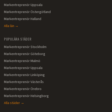
Markentreprenör
Uppsala
Markentreprenör
Östergötland
Markentreprenör
Halland
Alla län →
POPULÄRA STÄDER
Markentreprenör
Stockholm
Markentreprenör
Göteborg
Markentreprenör
Malmö
Markentreprenör
Uppsala
Markentreprenör
Linköping
Markentreprenör
Västerås
Markentreprenör
Örebro
Markentreprenör
Helsingborg
Alla städer →