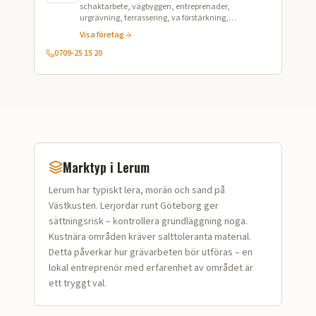
schaktarbete, vägbyggen, entreprenader,
urgrävning, terrassering, va förstärkning,
omläggning av VA, avbaning, avtäckning,
Visa företag
grundläggningarbeten, vägarbeten, marksanering
0709-25 15 20
Marktyp i
Lerum
Lerum
har typiskt
lera, morän och sand på
Västkusten
.
Lerjordar runt Göteborg ger
sättningsrisk – kontrollera grundläggning noga.
Kustnära områden kräver salttoleranta material.
Detta påverkar hur
grävarbeten
bör utföras – en
lokal entreprenör med erfarenhet av området är
ett tryggt val.