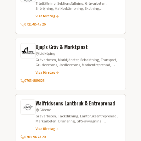
Trädfällning, Sektionsfällning, Grävarbeten,
Snöröjning, Halkbekämpning, Skotning,
Markberedning, Dränering, Maskinförare
Visa företag
0721-85 45 26
Djup's Gräv & Marktjänst
Lidköping
Grävarbeten, Marktjänster, Schaktning, Transport,
Grusleverans, Jordleverans, Markentreprenad,
Dränering, Ved, Avlopp
Visa företag
0703-889626
Walfridssons Lantbruk & Entreprenad
Götene
Grävarbeten, Täckdikning, Lantbruksentreprenad,
Markarbeten, Dränering, GPS-avvägning,
Kompletteringsdikning, Vägtrummor, Byggdränering
Visa företag
0703-96 73 20