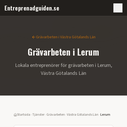
Entreprenadguiden.se
Grävarbeten
i
Västra Götalands Län
Grävarbeten
i
Lerum
Lokala entreprenörer för
grävarbeten
i
Lerum
,
Västra Götalands Län
Startsida
›
Tjänster
›
Grävarbeten
›
Västra Götalands Län
›
Lerum