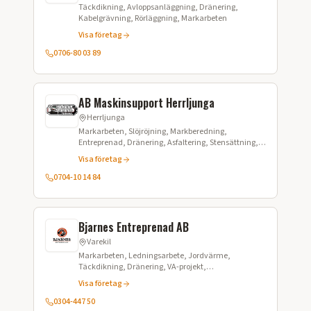
Täckdikning, Avloppsanläggning, Dränering,
Kabelgrävning, Rörläggning, Markarbeten
Visa företag
0706-80 03 89
AB Maskinsupport Herrljunga
Herrljunga
Markarbeten, Slöjröjning, Markberedning,
Entreprenad, Dränering, Asfaltering, Stensättning,
Tomtplanering, Stubbfräsning, Anläggning
Visa företag
0704-10 14 84
Bjarnes Entreprenad AB
Varekil
Markarbeten, Ledningsarbete, Jordvärme,
Täckdikning, Dränering, VA-projekt,
Tryckavloppssystem LTA, Stenspräckning,
Visa företag
Fibergrävning, Sjöförläggning, Styrd borrning
0304-447 50