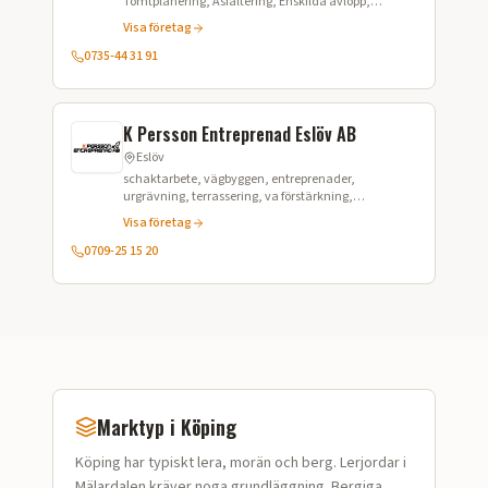
Tomtplanering, Asfaltering, Enskilda avlopp,
Husgrunder, Betongplatta, Schaktning,
Visa företag
Maskinarbeten
0735-44 31 91
K Persson Entreprenad Eslöv AB
Eslöv
schaktarbete, vägbyggen, entreprenader,
urgrävning, terrassering, va förstärkning,
omläggning av VA, avbaning, avtäckning,
Visa företag
grundläggningarbeten, vägarbeten, marksanering
0709-25 15 20
Marktyp i
Köping
Köping
har typiskt
lera, morän och berg
.
Lerjordar i
Mälardalen kräver noga grundläggning. Bergiga