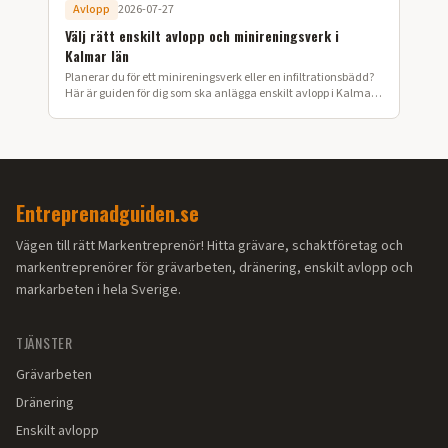
Avlopp
2026-07-27
Välj rätt enskilt avlopp och minireningsverk i
Kalmar län
Planerar du för ett minireningsverk eller en infiltrationsbädd?
Här är guiden för dig som ska anlägga enskilt avlopp i Kalmar
län.
Entreprenadguiden.se
Vägen till rätt Markentreprenör! Hitta grävare, schaktföretag och
markentreprenörer för grävarbeten, dränering, enskilt avlopp och
markarbeten i hela Sverige.
TJÄNSTER
Grävarbeten
Dränering
Enskilt avlopp