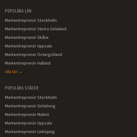
POPULÄRA LÄN
Markentreprenör
Stockholm
Markentreprenör
Västra Götaland
Markentreprenör
Skåne
Markentreprenör
Uppsala
Markentreprenör
Östergötland
Markentreprenör
Halland
Alla län →
POPULÄRA STÄDER
Markentreprenör
Stockholm
Markentreprenör
Göteborg
Markentreprenör
Malmö
Markentreprenör
Uppsala
Markentreprenör
Linköping