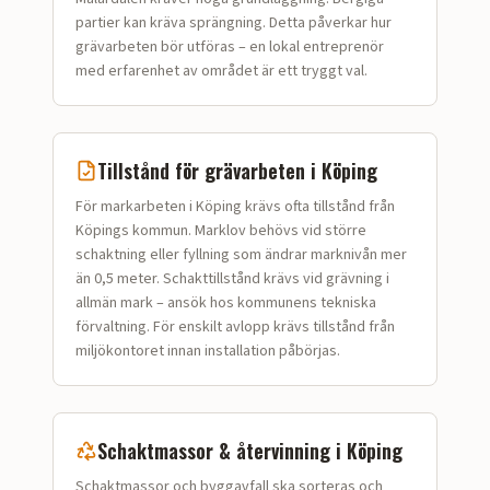
partier kan kräva sprängning.
Detta påverkar hur
grävarbeten
bör utföras – en lokal entreprenör
med erfarenhet av området är ett tryggt val.
Tillstånd för
grävarbeten
i
Köping
För markarbeten i Köping krävs ofta tillstånd från
Köpings kommun. Marklov behövs vid större
schaktning eller fyllning som ändrar marknivån mer
än 0,5 meter. Schakttillstånd krävs vid grävning i
allmän mark – ansök hos kommunens tekniska
förvaltning. För enskilt avlopp krävs tillstånd från
miljökontoret innan installation påbörjas.
Schaktmassor & återvinning i
Köping
Schaktmassor och bygg­avfall ska sorteras och