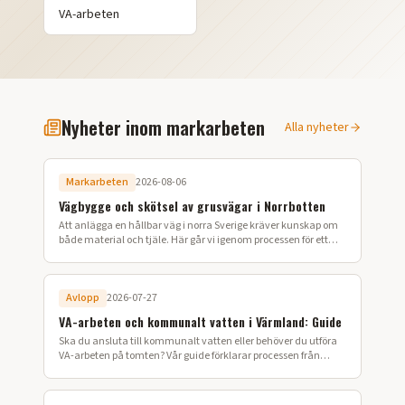
VA-arbeten
Nyheter inom markarbeten
Alla nyheter
Markarbeten
2026-08-06
Vägbygge och skötsel av grusvägar i Norrbotten
Att anlägga en hållbar väg i norra Sverige kräver kunskap om
både material och tjäle. Här går vi igenom processen för ett
lyckat vägbygge på din fastighet.
Avlopp
2026-07-27
VA-arbeten och kommunalt vatten i Värmland: Guide
Ska du ansluta till kommunalt vatten eller behöver du utföra
VA-arbeten på tomten? Vår guide förklarar processen från
ansökan till färdig installation i Värmland.