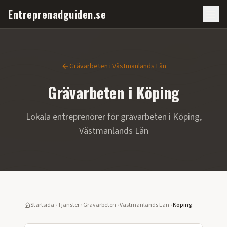
Entreprenadguiden.se
Grävarbeten
i
Västmanlands Län
Grävarbeten
i
Köping
Lokala entreprenörer för
grävarbeten
i
Köping
,
Västmanlands Län
Startsida
›
Tjänster
›
Grävarbeten
›
Västmanlands Län
›
Köping