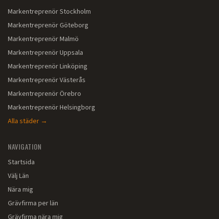
Markentreprenör
Stockholm
Markentreprenör
Göteborg
Markentreprenör
Malmö
Markentreprenör
Uppsala
Markentreprenör
Linköping
Markentreprenör
Västerås
Markentreprenör
Örebro
Markentreprenör
Helsingborg
Alla städer →
NAVIGATION
Startsida
Välj Län
Nära mig
Grävfirma per län
Grävfirma nära mig