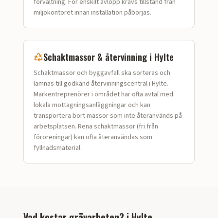
förvaltning. För enskilt avlopp krävs tillstånd från
miljökontoret innan installation påbörjas.
Schaktmassor & återvinning i
Hylte
Schaktmassor och bygg­avfall ska sorteras och
lämnas till godkänd återvinningscentral i Hylte.
Markentreprenörer i området har ofta avtal med
lokala mottagningsanläggningar och kan
transportera bort massor som inte återanvänds på
arbetsplatsen. Rena schaktmassor (fri från
föroreningar) kan ofta återanvändas som
fyllnadsmaterial.
Vad kostar grävarbeten?
i
Hylte