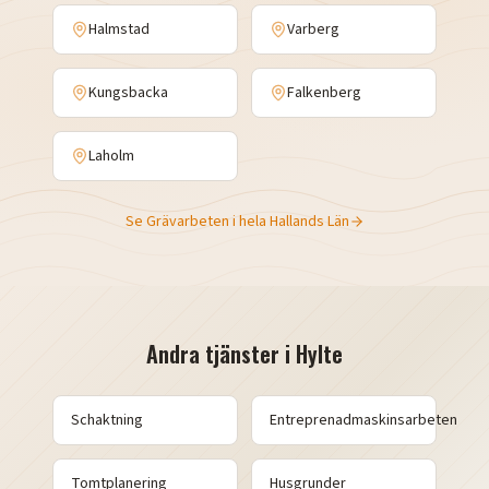
Halmstad
Varberg
Kungsbacka
Falkenberg
Laholm
Se
Grävarbeten
i hela
Hallands Län
Andra tjänster i
Hylte
Schaktning
Entreprenadmaskinsarbeten
Tomtplanering
Husgrunder