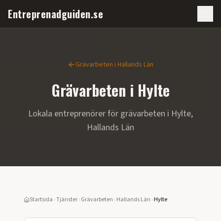
Entreprenadguiden.se
Grävarbeten
i
Hallands Län
Grävarbeten
i
Hylte
Lokala entreprenörer för
grävarbeten
i
Hylte
,
Hallands Län
Startsida
›
Tjänster
›
Grävarbeten
›
Hallands Län
›
Hylte