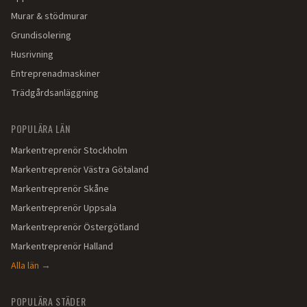
Murar & stödmurar
Grundisolering
Husrivning
Entreprenadmaskiner
Trädgårdsanläggning
POPULÄRA LÄN
Markentreprenör
Stockholm
Markentreprenör
Västra Götaland
Markentreprenör
Skåne
Markentreprenör
Uppsala
Markentreprenör
Östergötland
Markentreprenör
Halland
Alla län →
POPULÄRA STÄDER