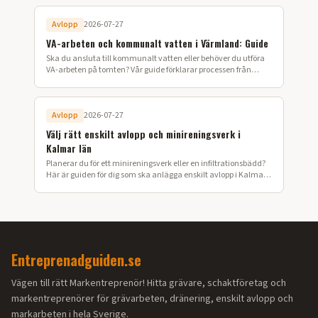
Avlopp
2026-07-27
VA-arbeten och kommunalt vatten i Värmland: Guide
Ska du ansluta till kommunalt vatten eller behöver du utföra
VA-arbeten på tomten? Vår guide förklarar processen från
ansökan till färdig installation i Värmland.
Avlopp
2026-07-27
Välj rätt enskilt avlopp och minireningsverk i
Kalmar län
Planerar du för ett minireningsverk eller en infiltrationsbädd?
Här är guiden för dig som ska anlägga enskilt avlopp i Kalmar
län.
Entreprenadguiden.se
Vägen till rätt Markentreprenör! Hitta grävare, schaktföretag och
markentreprenörer för grävarbeten, dränering, enskilt avlopp och
markarbeten i hela Sverige.