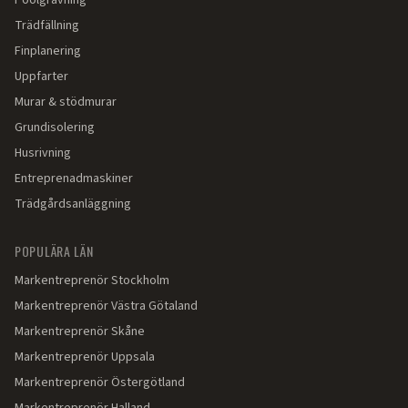
Poolgrävning
Trädfällning
Finplanering
Uppfarter
Murar & stödmurar
Grundisolering
Husrivning
Entreprenadmaskiner
Trädgårdsanläggning
POPULÄRA LÄN
Markentreprenör
Stockholm
Markentreprenör
Västra Götaland
Markentreprenör
Skåne
Markentreprenör
Uppsala
Markentreprenör
Östergötland