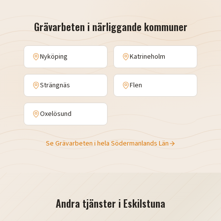
Grävarbeten
i närliggande kommuner
Nyköping
Katrineholm
Strängnäs
Flen
Oxelösund
Se
Grävarbeten
i hela
Södermanlands Län
Andra tjänster i
Eskilstuna