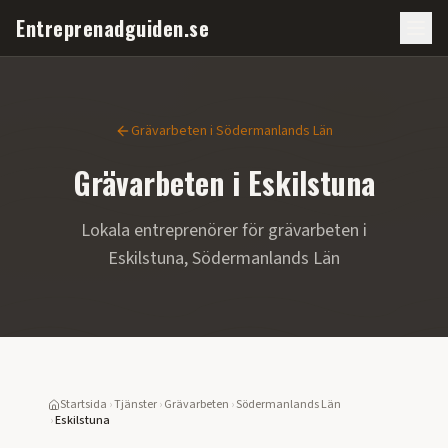
Entreprenadguiden.se
Grävarbeten
i
Södermanlands Län
Grävarbeten
i
Eskilstuna
Lokala entreprenörer för
grävarbeten
i
Eskilstuna
,
Södermanlands Län
Startsida
›
Tjänster
›
Grävarbeten
›
Södermanlands Län
›
Eskilstuna