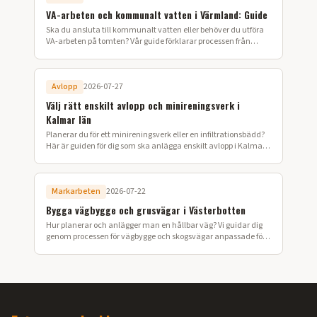
VA-arbeten och kommunalt vatten i Värmland: Guide
Ska du ansluta till kommunalt vatten eller behöver du utföra
VA-arbeten på tomten? Vår guide förklarar processen från
ansökan till färdig installation i Värmland.
Avlopp
2026-07-27
Välj rätt enskilt avlopp och minireningsverk i
Kalmar län
Planerar du för ett minireningsverk eller en infiltrationsbädd?
Här är guiden för dig som ska anlägga enskilt avlopp i Kalmar
län.
Markarbeten
2026-07-22
Bygga vägbygge och grusvägar i Västerbotten
Hur planerar och anlägger man en hållbar väg? Vi guidar dig
genom processen för vägbygge och skogsvägar anpassade för
Västerbottens klimat.