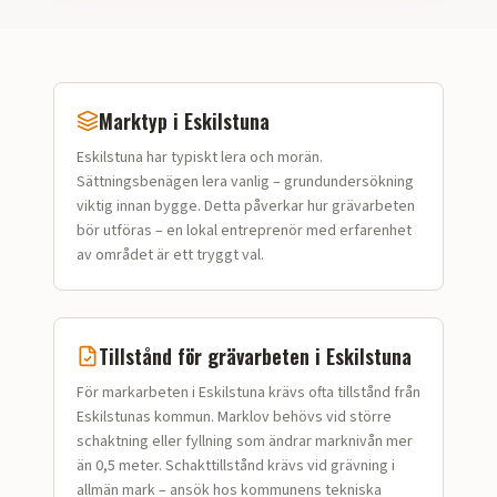
Marktyp i
Eskilstuna
Eskilstuna
har typiskt
lera och morän
.
Sättningsbenägen lera vanlig – grundundersökning
viktig innan bygge.
Detta påverkar hur
grävarbeten
bör utföras – en lokal entreprenör med erfarenhet
av området är ett tryggt val.
Tillstånd för
grävarbeten
i
Eskilstuna
För markarbeten i Eskilstuna krävs ofta tillstånd från
Eskilstunas kommun. Marklov behövs vid större
schaktning eller fyllning som ändrar marknivån mer
än 0,5 meter. Schakttillstånd krävs vid grävning i
allmän mark – ansök hos kommunens tekniska