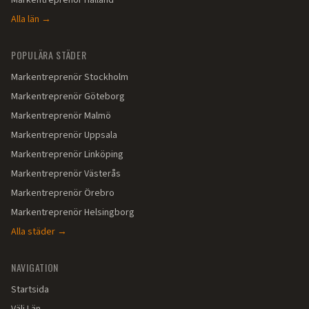
Markentreprenör
Halland
Alla län →
POPULÄRA STÄDER
Markentreprenör
Stockholm
Markentreprenör
Göteborg
Markentreprenör
Malmö
Markentreprenör
Uppsala
Markentreprenör
Linköping
Markentreprenör
Västerås
Markentreprenör
Örebro
Markentreprenör
Helsingborg
Alla städer →
NAVIGATION
Startsida