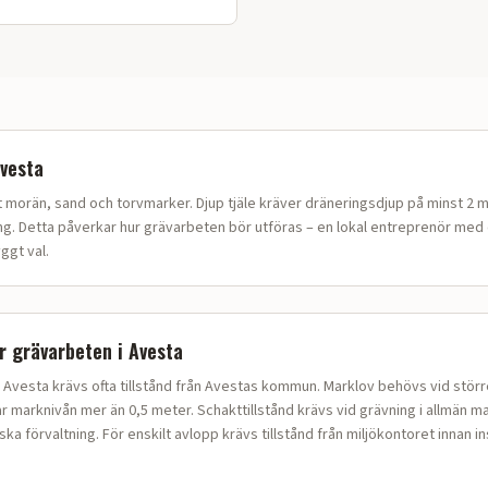
vesta
t
morän, sand och torvmarker
.
Djup tjäle kräver dräneringsdjup på minst 2 
ng.
Detta påverkar hur
grävarbeten
bör utföras – en lokal entreprenör med
ggt val.
ör
grävarbeten
i
Avesta
 Avesta krävs ofta tillstånd från Avestas kommun. Marklov behövs vid störr
ar marknivån mer än 0,5 meter. Schakttillstånd krävs vid grävning i allmän m
 förvaltning. För enskilt avlopp krävs tillstånd från miljökontoret innan in