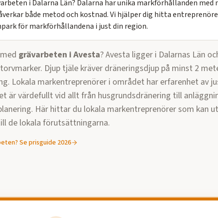
varbeten i Dalarna Län? Dalarna har unika markförhållanden med
åverkar både metod och kostnad. Vi hjälper dig hitta entreprenör
ark för markförhållandena i just din region.
p med
grävarbeten
i
Avesta
?
Avesta ligger i Dalarnas Län oc
torvmarker. Djup tjäle kräver dräneringsdjup på minst 2 met
ng. Lokala markentreprenörer i området har erfarenhet av ju
et är värdefullt vid allt från husgrundsdränering till anläggni
lanering.
Här hittar du lokala markentreprenörer som kan u
ll de lokala förutsättningarna.
beten
? Se prisguide 2026