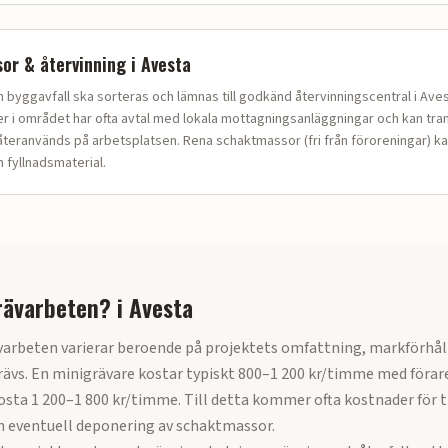
or & återvinning i
Avesta
bygg­avfall ska sorteras och lämnas till godkänd återvinningscentral i Aves
 i området har ofta avtal med lokala mottagningsanläggningar och kan tra
teranvänds på arbetsplatsen. Rena schaktmassor (fri från föroreningar) ka
fyllnadsmaterial.
rävarbeten?
i
Avesta
varbeten varierar beroende på projektets omfattning, markförhål
ävs. En minigrävare kostar typiskt 800–1 200 kr/timme med förar
sta 1 200–1 800 kr/timme. Till detta kommer ofta kostnader för t
h eventuell deponering av schaktmassor.