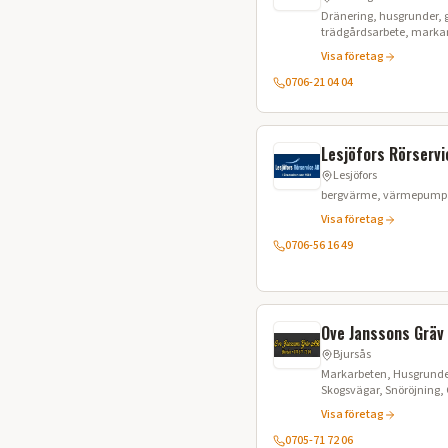
Dränering, husgrunder, 
trädgårdsarbete, marka
Visa företag
0706-21 04 04
Lesjöfors Rörservi
Lesjöfors
bergvärme, värmepumpar
Visa företag
0706-56 16 49
Ove Janssons Gräv
Bjursås
Markarbeten, Husgrunder,
Skogsvägar, Snöröjning, 
Schaktning
Visa företag
0705-71 72 06