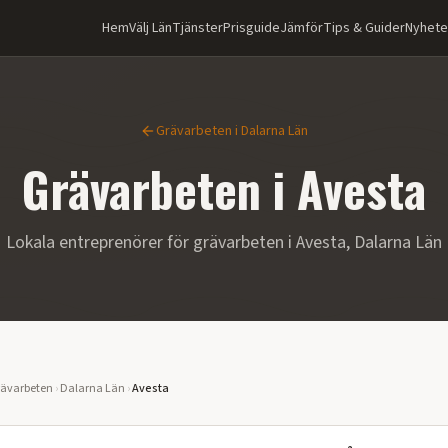
Hem
Välj Län
Tjänster
Prisguide
Jämför
Tips & Guider
Nyhete
Grävarbeten
i
Dalarna Län
Grävarbeten
i
Avesta
Lokala entreprenörer för
grävarbeten
i
Avesta
,
Dalarna Län
ävarbeten
›
Dalarna Län
›
Avesta