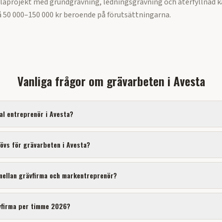
llaprojekt med grundgrävning, ledningsgrävning och återfyllnad k
 50 000–150 000 kr beroende på förutsättningarna.
Vanliga frågor om
grävarbeten
i
Avesta
kal entreprenör i
Avesta
?
hövs för
grävarbeten
i
Avesta
?
 mellan grävfirma och markentreprenör?
vfirma per timme 2026?