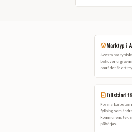
Marktyp i
A
Avesta
har typisk
behöver urgrävni
området är ett try
Tillstånd f
För markarbeten i
fyllning som ändr
kommunens tekniska
påbörjas.