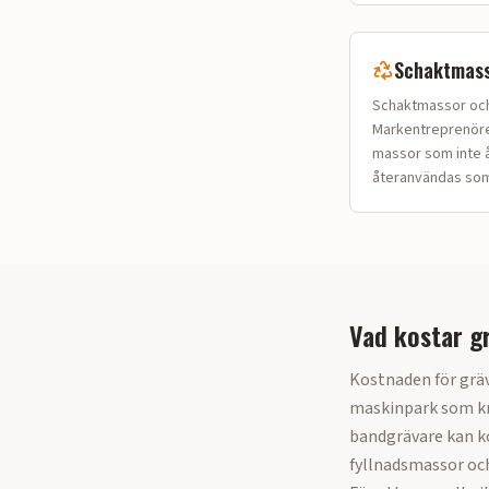
Schaktmass
Schaktmassor och 
Markentreprenörer
massor som inte å
återanvändas som 
Vad kostar g
Kostnaden för grä
maskinpark som kr
bandgrävare kan ko
fyllnadsmassor oc