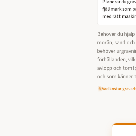
Planerar du grä
fjällmark som p
med rätt maskinp
Behöver du hjäl
morän, sand och 
behöver urgrävni
förhållanden, vilk
avlopp och tomtp
och som känner ti
Vad kostar
grävar