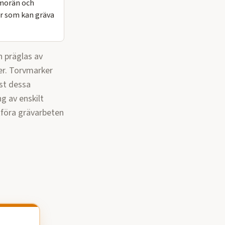
 morän och
er som kan gräva
h präglas av
er. Torvmarker
st dessa
ng av enskilt
tföra
grävarbeten