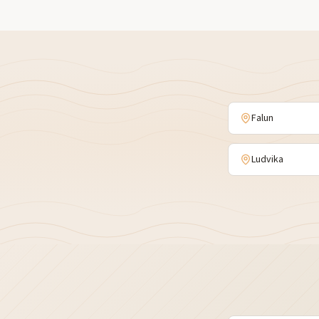
Falun
Ludvika