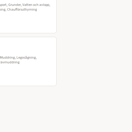
port, Grunder, Vatten och avlopp,
ning, Chaufförsuthyrning
, Muddring, Legosågning,
Grävmuddring