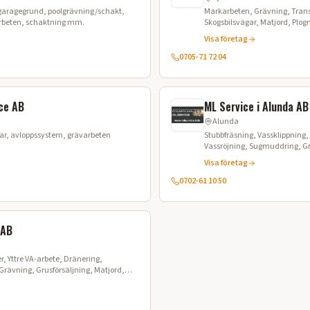
garagegrund, poolgrävning/schakt,
Markarbeten, Grävning, Trans
rbeten, schaktning mm.
Skogsbilsvägar, Matjord, Plog
Visa företag
0705-71 72 04
ce AB
ML Service i Alunda AB
Alunda
, avloppssystem, grävarbeten
Stubbfräsning, Vassklippning
Vassröjning, Sugmuddring, 
Visa företag
0702-61 10 50
 AB
 Yttre VA-arbete, Dränering,
Grävning, Grusförsäljning, Matjord,