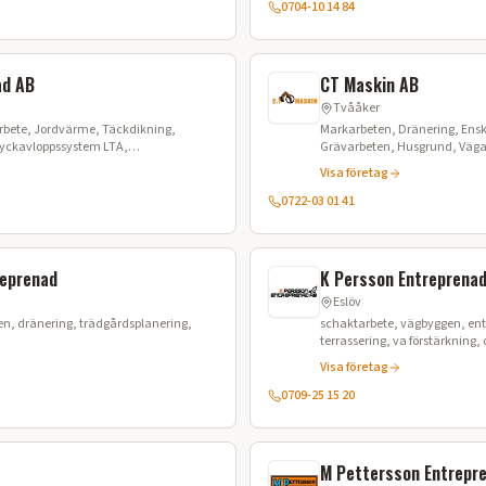
0704-10 14 84
ad AB
CT Maskin AB
Tvååker
rbete, Jordvärme, Täckdikning,
Markarbeten, Dränering, Enski
Tryckavloppssystem LTA,
Grävarbeten, Husgrund, Vägar
vning, Sjöförläggning, Styrd borrning
Snöröjning, VA-arbeten, Mask
Visa företag
0722-03 01 41
reprenad
K Persson Entreprenad
Eslöv
n, dränering, trädgårdsplanering,
schaktarbete, vägbyggen, ent
terrassering, va förstärkning
avtäckning, grundläggningar
Visa företag
0709-25 15 20
M Pettersson Entrepr