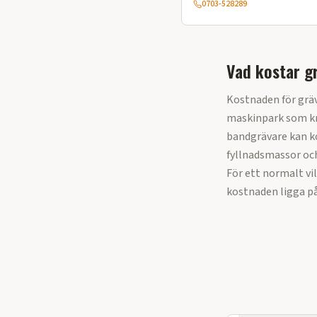
0703-528289
Vad kostar g
Kostnaden för grä
maskinpark som kr
bandgrävare kan ko
fyllnadsmassor oc
För ett normalt vi
kostnaden ligga på