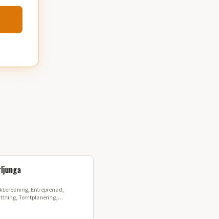
ljunga
ng, Entreprenad,
ättning, Tomtplanering,