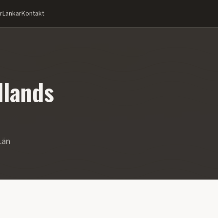
r
Länkar
Kontakt
llands
Län