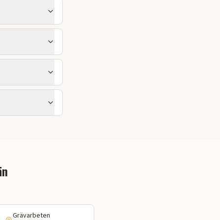
än
Grävarbeten