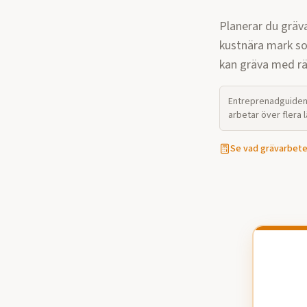
Planerar du gräv
kustnära mark so
kan gräva med rät
Entreprenadguiden 
arbetar över flera
Se vad
grävarbet