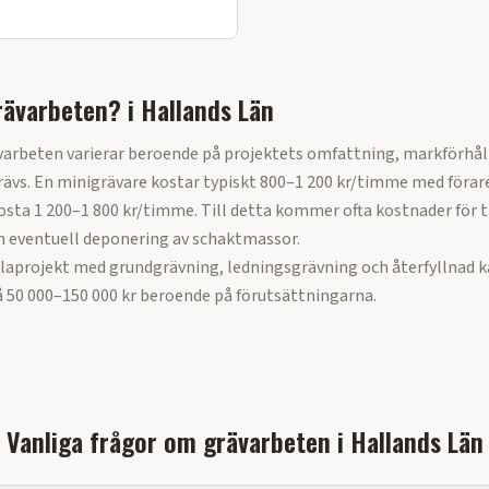
rävarbeten?
i
Hallands Län
varbeten varierar beroende på projektets omfattning, markförhål
ävs. En minigrävare kostar typiskt 800–1 200 kr/timme med förar
sta 1 200–1 800 kr/timme. Till detta kommer ofta kostnader för t
h eventuell deponering av schaktmassor.
llaprojekt med grundgrävning, ledningsgrävning och återfyllnad k
 50 000–150 000 kr beroende på förutsättningarna.
Vanliga frågor om
grävarbeten
i
Hallands Län