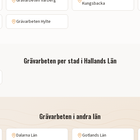
Grävarbeten
Varberg
Kungsbacka
Grävarbeten
Hylte
Grävarbeten
per stad i
Hallands Län
Grävarbeten
i andra län
Dalarna Län
Gotlands Län