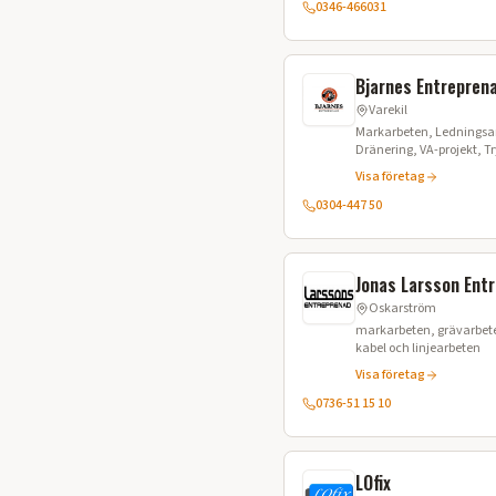
0346-466031
Bjarnes Entrepren
Varekil
Markarbeten, Ledningsa
Dränering, VA-projekt, 
Stenspräckning, Fibergrä
Visa företag
0304-447 50
Jonas Larsson Ent
Oskarström
markarbeten, grävarbete
kabel och linjearbeten
Visa företag
0736-51 15 10
LOfix