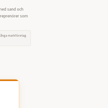
 med sand och
treprenörer som
 Många markföretag