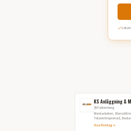
Lokala
KS Anläggning & M
Falkenberg
Markarbeten, Stensättn
Totalentreprenad, Bostad
Schaktning
Visa företag