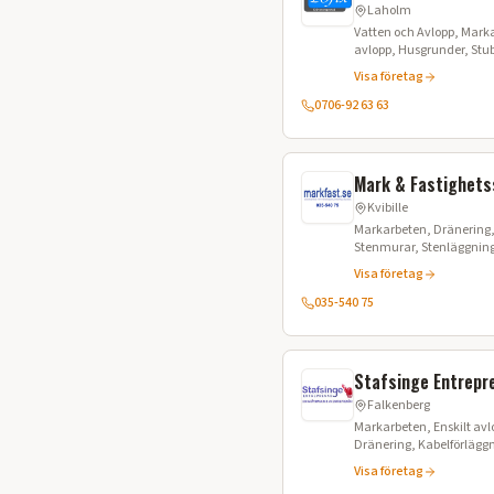
Laholm
Vatten och Avlopp, Marka
avlopp, Husgrunder, Stub
Gräventreprenad, Schak
Visa företag
0706-92 63 63
Mark & Fastighets
Kvibille
Markarbeten, Dränering,
Stenmurar, Stenläggning,
avlopp, Byggtjänster, Ta
Visa företag
035-540 75
Stafsinge Entrepr
Falkenberg
Markarbeten, Enskilt av
Dränering, Kabelförläggn
Dagvatten, Minireningsv
Visa företag