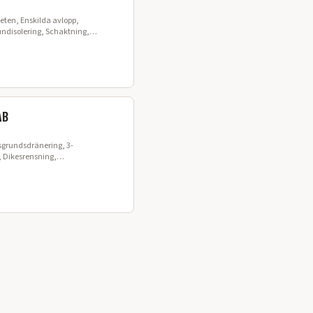
ten, Enskilda avlopp,
undisolering, Schaktning,
AB
sgrundsdränering, 3-
 Dikesrensning,
ng, Kranbilstransporter,
röjning, TMA-körning