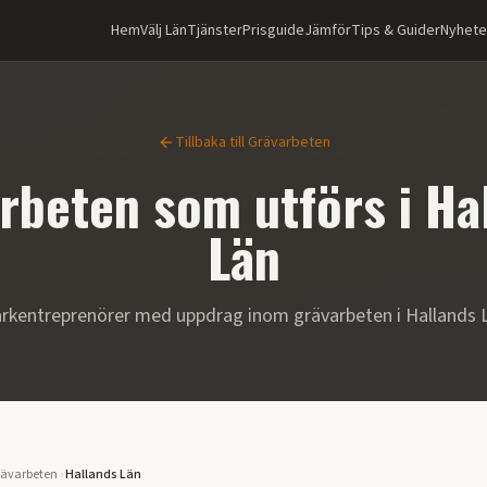
Hem
Välj Län
Tjänster
Prisguide
Jämför
Tips & Guider
Nyhete
Tillbaka till
Grävarbeten
rbeten
som utförs i
Ha
Län
rkentreprenörer med uppdrag inom
grävarbeten
i
Hallands 
ävarbeten
›
Hallands Län