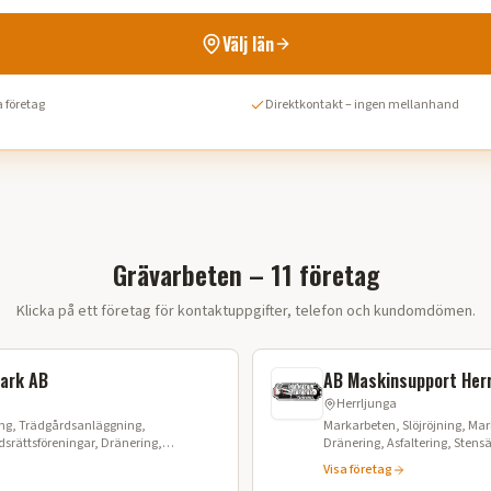
Välj län
 företag
Direktkontakt – ingen mellanhand
Grävarbeten – 11 företag
Klicka på ett företag för kontaktuppgifter, telefon och kundomdömen.
ark AB
AB Maskinsupport Herr
Herrljunga
ing, Trädgårdsanläggning,
Markarbeten, Slöjröjning, Markberedni
srättsföreningar, Dränering,
Dränering, Asfaltering, Stens
Stubbfräsning, Anläggning
Visa företag