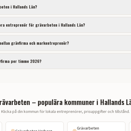
beten
i
Hallands Län
?
 bra entreprenör för
grävarbeten
i
Hallands Län
?
 mellan grävfirma och markentreprenör?
vfirma per timme 2026?
rävarbeten – populära kommuner i Hallands L
Klicka på din kommun för lokala entreprenörer, prisuppgifter och tillstånd.
Grävarbeten