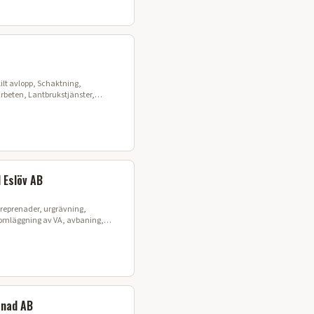
lt avlopp, Schaktning,
beten, Lantbrukstjänster,
instation
 Eslöv AB
reprenader, urgrävning,
, omläggning av VA, avbaning,
beten, vägarbeten, marksanering
enad AB