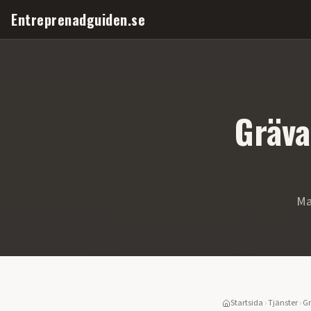
Entreprenadguiden.se
Gräva
Ma
Startsida
›
Tjänster
›
Gr