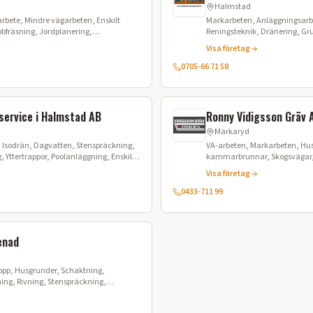
Halmstad
rbete, Mindre vägarbeten, Enskilt
Markarbeten, Anläggningsarbe
bfräsning, Jordplanering,
Reningsteknik, Dränering, Gr
tning
Maskintjänster
Visa företag
0705-66 71 58
service i Halmstad AB
Ronny Vidigsson Gräv 
Markaryd
 Isodrän, Dagvatten, Stenspräckning,
VA-arbeten, Markarbeten, Hu
 Yttertrappor, Poolanläggning, Enskilt
kammarbrunnar, Skogsvägar,
k & Fasad
Trädgårdsplanering, Schaktni
Visa företag
Grusförsäljning, Matjord, Snö
0433-711 99
enad
lopp, Husgrunder, Schaktning,
ing, Rivning, Stenspräckning,
erk, Sprängning