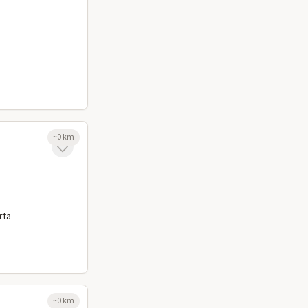
~
0
km
rta
~
0
km