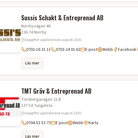
Sussis Schakt & Entreprenad AB
Norrbyvägen 46
136 74
Norrby
Uppgifter uppdaterade
augusti 2026
0702-16 31 11
0703-24 01 62
E-post
Webb
Facebook
Läs mer
TMT Gräv & Entreprenad AB
Tornbergavägen 21 B
137 54
Tungelsta
Uppgifter uppdaterade
augusti 2026
0704-53 53 73
E-post
Webb
Karta
Läs mer