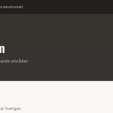
r
Länkar
Kontakt
m
ggande områden
är Sveriges