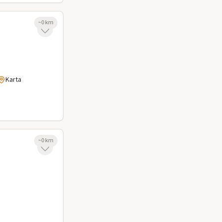
~
0
km
Karta
~
0
km