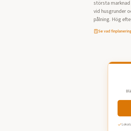
största marknad 
vid husgrunder o
pålning. Hög efte
Se vad
finplanerin
Bl
Lokala