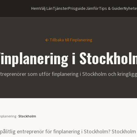
Hem
Välj Län
Tjänster
Prisguide
Jämför
Tips & Guider
Nyhete
Tillbaka till
Finplanering
Finplanering
i
Stockhol
treprenörer som utför
finplanering
i
Stockholm
och kringli
nplanering
›
Stockholm
 pålitlig entreprenör för
finplanering
i
Stockholm
?
Stockholm 