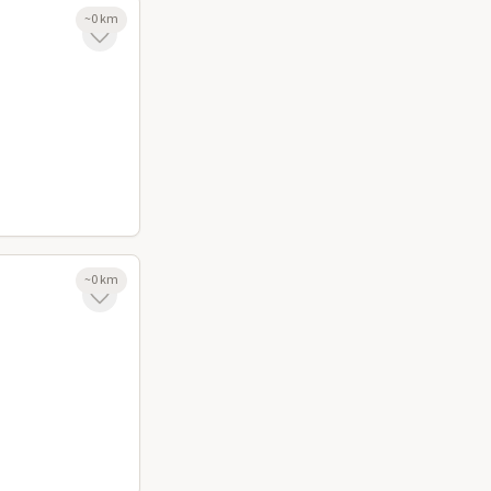
~
0
km
~
0
km