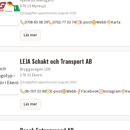
Hjältaryd Månsgård
570 13
Myresjö
Uppgifter uppdaterade
augusti 2026
0708-85 08 39
0702-77 33 74
E-post
Webb
Karta
Läs mer
LEJA Schakt och Transport AB
Bryggavägen 109
178 31
Ekerö
Uppgifter uppdaterade
augusti 2026
08-707 33 00
E-post
Webb
Facebook
Instagram
Ka
Läs mer