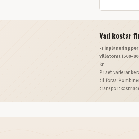
Vad kostar f
•
Finplanering per
villatomt (500–80
kr
Priset varierar b
tillföras. Kombine
transportkostnade