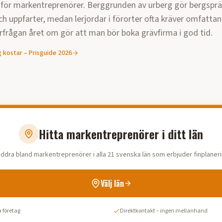
för markentreprenörer. Berggrunden av urberg gör bergsprä
ch uppfarter, medan lerjordar i förorter ofta kräver omfatta
rfrågan året om gör att man bör boka grävfirma i god tid.
g
kostar – Prisguide
2026
Hitta markentreprenörer i ditt län
äddra bland markentreprenörer i alla 21 svenska län som erbjuder finplaneri
Välj län
 företag
Direktkontakt – ingen mellanhand