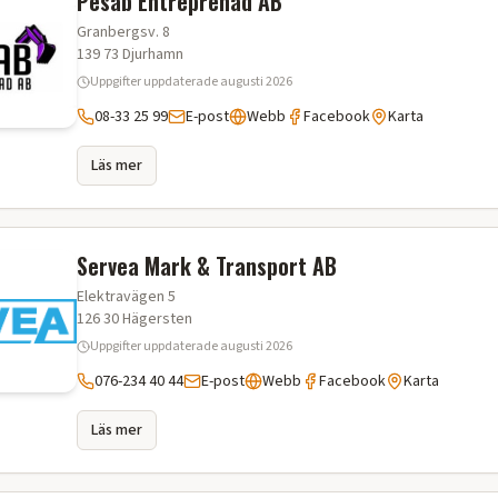
Pesab Entreprenad AB
Granbergsv. 8
139 73
Djurhamn
Uppgifter uppdaterade
augusti 2026
08-33 25 99
E-post
Webb
Facebook
Karta
Läs mer
Servea Mark & Transport AB
Elektravägen 5
126 30
Hägersten
Uppgifter uppdaterade
augusti 2026
076-234 40 44
E-post
Webb
Facebook
Karta
Läs mer