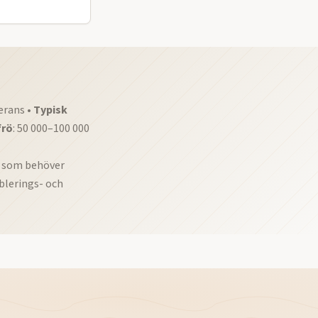
verans •
Typisk
frö
: 50 000–100 000
d som behöver
blerings- och