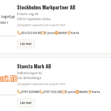
Stockholms Markpartner AB
Fritiofs väg 69
194 52
Upplands Väsby
Uppgifter uppdaterade
augusti 2026
010-510 04 40
E-post
Webb
Karta
Läs mer
Stuvsta Mark AB
Dalkarlsvägen 61
141 40
Huddinge
Uppgifter uppdaterade
augusti 2026
0707-825666
0707-531188
E-post
Webb
Karta
Läs mer