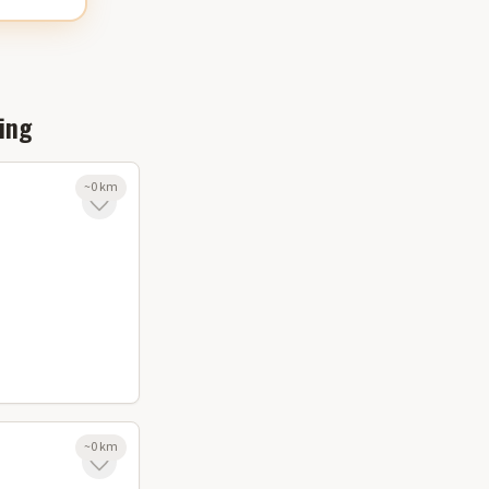
ing
~
0
km
~
0
km