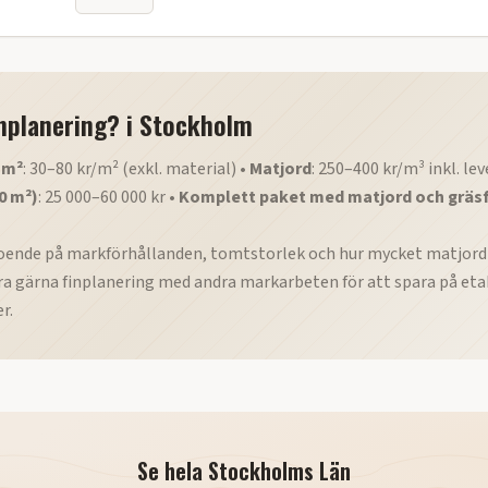
inplanering?
i
Stockholm
 m²
: 30–80 kr/m² (exkl. material) •
Matjord
: 250–400 kr/m³ inkl. le
0 m²)
: 25 000–60 000 kr •
Komplett paket med matjord och gräs
eroende på markförhållanden, tomtstorlek och hur mycket matjor
ra gärna finplanering med andra markarbeten för att spara på eta
r.
Se hela
Stockholms Län