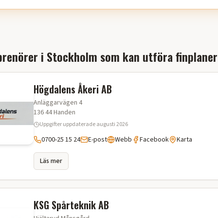
renörer i
Stockholm
som kan utföra
finplaner
Högdalens Åkeri AB
Anläggarvägen 4
136 44
Handen
Uppgifter uppdaterade
augusti 2026
0700-25 15 24
E-post
Webb
Facebook
Karta
Läs mer
KSG Spårteknik AB